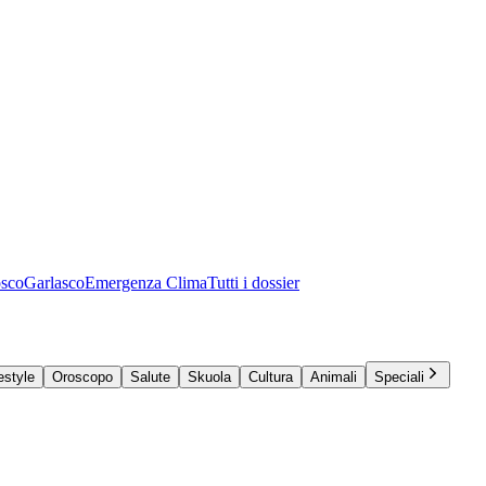
osco
Garlasco
Emergenza Clima
Tutti i dossier
estyle
Oroscopo
Salute
Skuola
Cultura
Animali
Speciali