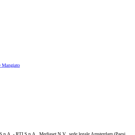
e Mangiato
d S.p.A. - RTI S.p.A., Mediaset N.V., sede legale Amsterdam (Paesi