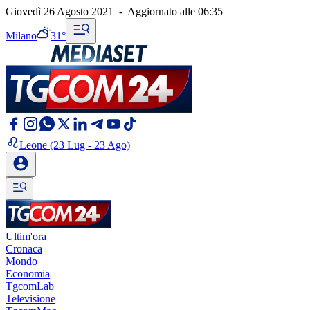
Giovedì 26 Agosto 2021
-
Aggiornato alle
06:35
Milano
31°
Leone
(23 Lug - 23 Ago)
Ultim'ora
Cronaca
Mondo
Economia
TgcomLab
Televisione