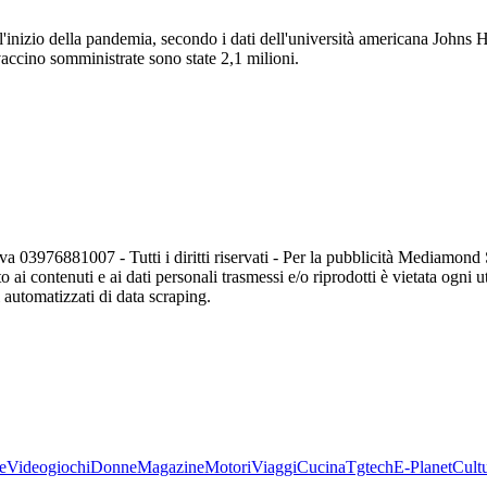
inizio della pandemia, secondo i dati dell'università americana Johns Ho
 vaccino somministrate sono state 2,1 milioni.
va 03976881007 - Tutti i diritti riservati - Per la pubblicità Mediamon
o ai contenuti e ai dati personali trasmessi e/o riprodotti è vietata ogni 
zi automatizzati di data scraping.
e
Videogiochi
Donne
Magazine
Motori
Viaggi
Cucina
Tgtech
E-Planet
Cult