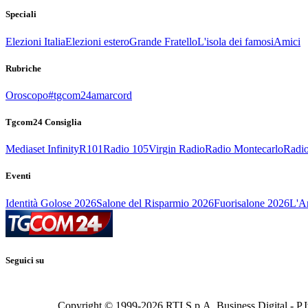
Speciali
Elezioni Italia
Elezioni estero
Grande Fratello
L'isola dei famosi
Amici
Rubriche
Oroscopo
#tgcom24amarcord
Tgcom24 Consiglia
Mediaset Infinity
R101
Radio 105
Virgin Radio
Radio Montecarlo
Radio
Eventi
Identità Golose 2026
Salone del Risparmio 2026
Fuorisalone 2026
L'Ar
Seguici su
Copyright © 1999-
2026
RTI S.p.A. Business Digital - P.I