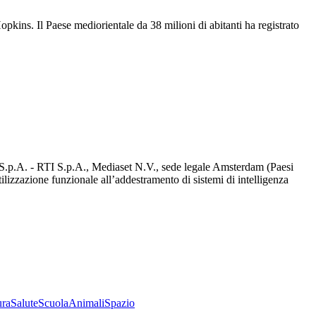
pkins. Il Paese mediorientale da 38 milioni di abitanti ha registrato
d S.p.A. - RTI S.p.A., Mediaset N.V., sede legale Amsterdam (Paesi
utilizzazione funzionale all’addestramento di sistemi di intelligenza
ura
Salute
Scuola
Animali
Spazio