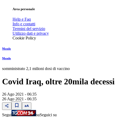
Area personale
Help e Faq
Info e contatti
Termini del servizio
Utilizzo dati e privacy
Cookie Policy
Mondo
Mondo
somministrato 2,1 milioni dosi di vaccino
Covid Iraq, oltre 20mila decessi
26 Ago 2021 - 06:35
26 Ago 2021 - 06:35
Segui
su
Seguici su