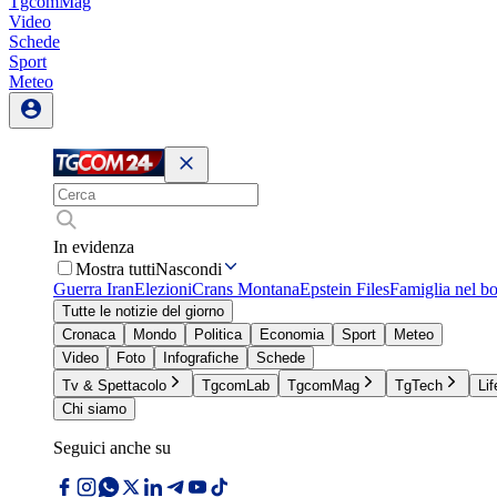
TgcomMag
Video
Schede
Sport
Meteo
In evidenza
Mostra tutti
Nascondi
Guerra Iran
Elezioni
Crans Montana
Epstein Files
Famiglia nel b
Tutte le notizie del giorno
Cronaca
Mondo
Politica
Economia
Sport
Meteo
Video
Foto
Infografiche
Schede
Tv & Spettacolo
TgcomLab
TgcomMag
TgTech
Lif
Chi siamo
Seguici anche su