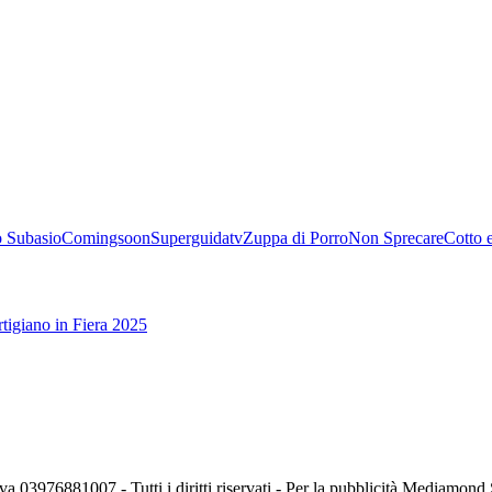
 Subasio
Comingsoon
Superguidatv
Zuppa di Porro
Non Sprecare
Cotto 
tigiano in Fiera 2025
va 03976881007 - Tutti i diritti riservati - Per la pubblicità Mediamon