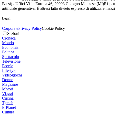
Bassi) - Uffici Viale Europa 46, 20093 Cologno Monzese (MI)
Rispett
artificiale generativa. È altresì fatto divieto espresso di utilizzare mez
Legal
Corporate
Privacy Policy
Cookie Policy
Sezioni
Cronaca
Mondo
Economia
Politica
Spettacolo
Televisione
People
Lifestyle
Videogiochi
Donne
Magazine
Motori
Viaggi
Cucina
Tgtech
E-Planet
Cultura