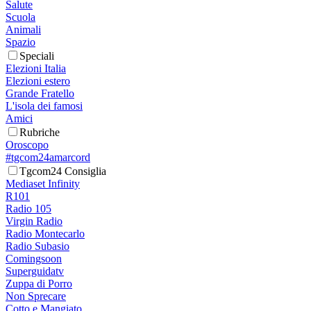
Salute
Scuola
Animali
Spazio
Speciali
Elezioni Italia
Elezioni estero
Grande Fratello
L'isola dei famosi
Amici
Rubriche
Oroscopo
#tgcom24amarcord
Tgcom24 Consiglia
Mediaset Infinity
R101
Radio 105
Virgin Radio
Radio Montecarlo
Radio Subasio
Comingsoon
Superguidatv
Zuppa di Porro
Non Sprecare
Cotto e Mangiato