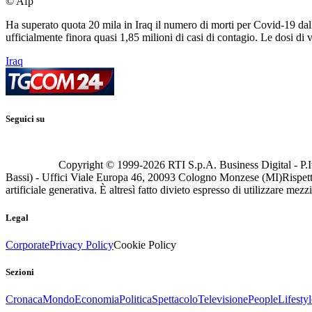
© Afp
Ha superato quota 20 mila in Iraq il numero di morti per Covid-19 dall'
ufficialmente finora quasi 1,85 milioni di casi di contagio. Le dosi di
Iraq
Seguici su
Copyright © 1999-
2026
RTI S.p.A. Business Digital - P.I
Bassi) - Uffici Viale Europa 46, 20093 Cologno Monzese (MI)
Rispett
artificiale generativa. È altresì fatto divieto espresso di utilizzare mez
Legal
Corporate
Privacy Policy
Cookie Policy
Sezioni
Cronaca
Mondo
Economia
Politica
Spettacolo
Televisione
People
Lifestyl