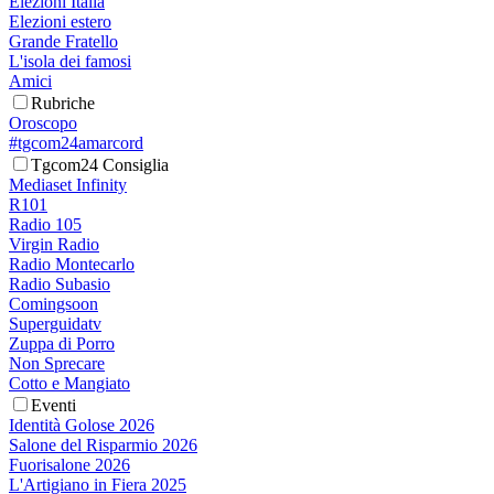
Elezioni Italia
Elezioni estero
Grande Fratello
L'isola dei famosi
Amici
Rubriche
Oroscopo
#tgcom24amarcord
Tgcom24 Consiglia
Mediaset Infinity
R101
Radio 105
Virgin Radio
Radio Montecarlo
Radio Subasio
Comingsoon
Superguidatv
Zuppa di Porro
Non Sprecare
Cotto e Mangiato
Eventi
Identità Golose 2026
Salone del Risparmio 2026
Fuorisalone 2026
L'Artigiano in Fiera 2025