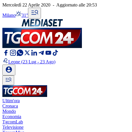
Mercoledì 22 Aprile 2020
-
Aggiornato alle
20:53
Milano
31°
Leone
(23 Lug - 23 Ago)
Ultim'ora
Cronaca
Mondo
Economia
TgcomLab
Televisione