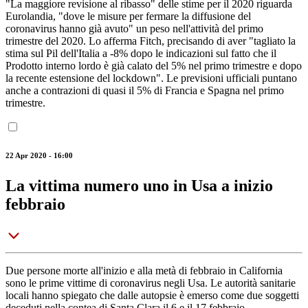
"La maggiore revisione al ribasso" delle stime per il 2020 riguarda
Eurolandia, "dove le misure per fermare la diffusione del
coronavirus hanno già avuto" un peso nell'attività del primo
trimestre del 2020. Lo afferma Fitch, precisando di aver "tagliato la
stima sul Pil dell'Italia a -8% dopo le indicazioni sul fatto che il
Prodotto interno lordo è già calato del 5% nel primo trimestre e dopo
la recente estensione del lockdown". Le previsioni ufficiali puntano
anche a contrazioni di quasi il 5% di Francia e Spagna nel primo
trimestre.
22 Apr 2020 - 16:00
La vittima numero uno in Usa a inizio
febbraio
Due persone morte all'inizio e alla metà di febbraio in California
sono le prime vittime di coronavirus negli Usa. Le autorità sanitarie
locali hanno spiegato che dalle autopsie è emerso come due soggetti
deceduti nella contea di Santa Clara il 6 e il 17 febbraio