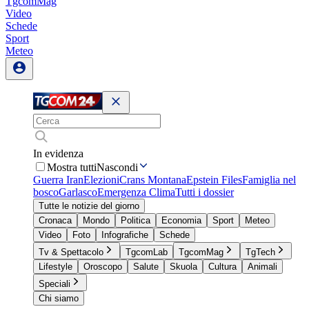
TgcomMag
Video
Schede
Sport
Meteo
In evidenza
Mostra tutti
Nascondi
Guerra Iran
Elezioni
Crans Montana
Epstein Files
Famiglia nel
bosco
Garlasco
Emergenza Clima
Tutti i dossier
Tutte le notizie del giorno
Cronaca
Mondo
Politica
Economia
Sport
Meteo
Video
Foto
Infografiche
Schede
Tv & Spettacolo
TgcomLab
TgcomMag
TgTech
Lifestyle
Oroscopo
Salute
Skuola
Cultura
Animali
Speciali
Chi siamo