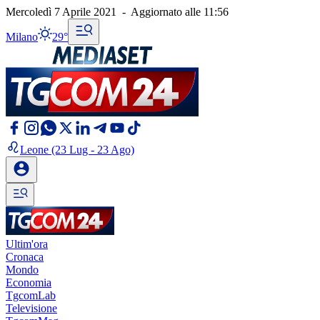
Mercoledì 7 Aprile 2021
-
Aggiornato alle
11:56
Milano
29°
Leone
(23 Lug - 23 Ago)
Ultim'ora
Cronaca
Mondo
Economia
TgcomLab
Televisione