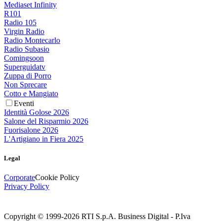
Mediaset Infinity
R101
Radio 105
Virgin Radio
Radio Montecarlo
Radio Subasio
Comingsoon
Superguidatv
Zuppa di Porro
Non Sprecare
Cotto e Mangiato
Eventi
Identità Golose 2026
Salone del Risparmio 2026
Fuorisalone 2026
L'Artigiano in Fiera 2025
Legal
Corporate
Cookie Policy
Privacy Policy
Copyright © 1999-
2026
RTI S.p.A. Business Digital - P.Iva