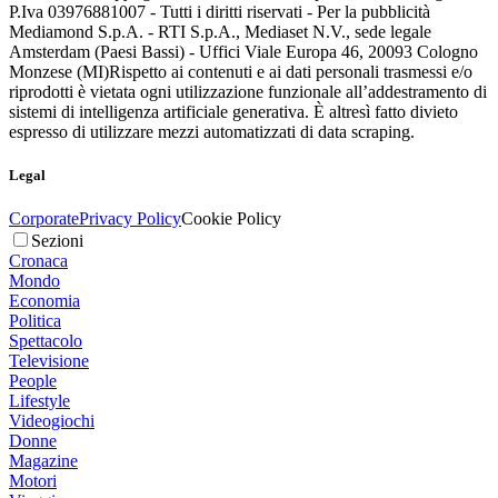
P.Iva 03976881007 - Tutti i diritti riservati - Per la pubblicità
Mediamond S.p.A. - RTI S.p.A., Mediaset N.V., sede legale
Amsterdam (Paesi Bassi) - Uffici Viale Europa 46, 20093 Cologno
Monzese (MI)
Rispetto ai contenuti e ai dati personali trasmessi e/o
riprodotti è vietata ogni utilizzazione funzionale all’addestramento di
sistemi di intelligenza artificiale generativa. È altresì fatto divieto
espresso di utilizzare mezzi automatizzati di data scraping.
Legal
Corporate
Privacy Policy
Cookie Policy
Sezioni
Cronaca
Mondo
Economia
Politica
Spettacolo
Televisione
People
Lifestyle
Videogiochi
Donne
Magazine
Motori