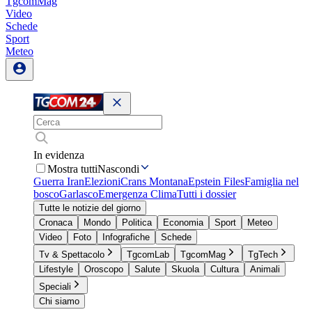
TgcomMag
Video
Schede
Sport
Meteo
In evidenza
Mostra tutti
Nascondi
Guerra Iran
Elezioni
Crans Montana
Epstein Files
Famiglia nel
bosco
Garlasco
Emergenza Clima
Tutti i dossier
Tutte le notizie del giorno
Cronaca
Mondo
Politica
Economia
Sport
Meteo
Video
Foto
Infografiche
Schede
Tv & Spettacolo
TgcomLab
TgcomMag
TgTech
Lifestyle
Oroscopo
Salute
Skuola
Cultura
Animali
Speciali
Chi siamo