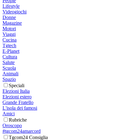
People
Lifestyle
Videogiochi
Donne
Magazine
Motori
Viaggi
Cucina
Tgtech
E-Planet
Cultura
Salute
Scuola
Animali
Spazio
Speciali
Elezioni Italia
Elezioni estero
Grande Fratello
L'isola dei famosi
Amici
Rubriche
Oroscopo
#tgcom24amarcord
Tgcom24 Consiglia