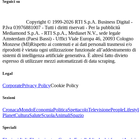
Seguici su
Copyright © 1999-
2026
RTI S.p.A. Business Digital -
P.Iva 03976881007 - Tutti i diritti riservati - Per la pubblicità
Mediamond S.p.A. - RTI S.p.A., Mediaset N.V., sede legale
Amsterdam (Paesi Bassi) - Uffici Viale Europa 46, 20093 Cologno
Monzese (MI)
Rispetto ai contenuti e ai dati personali trasmessi e/o
riprodotti è vietata ogni utilizzazione funzionale all’addestramento di
sistemi di intelligenza artificiale generativa. È altresì fatto divieto
espresso di utilizzare mezzi automatizzati di data scraping.
Legal
Corporate
Privacy Policy
Cookie Policy
Sezioni
Cronaca
Mondo
Economia
Politica
Spettacolo
Televisione
People
Lifestyl
Planet
Cultura
Salute
Scuola
Animali
Spazio
Speciali