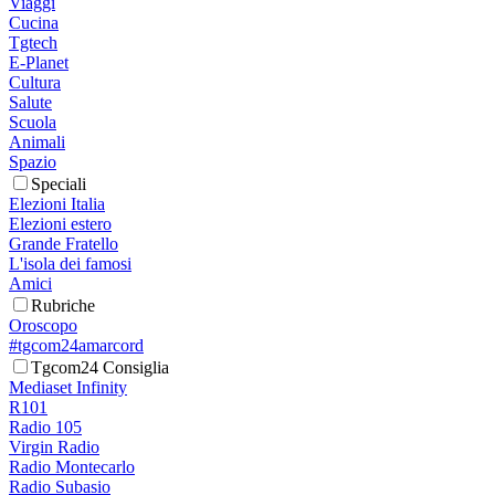
Viaggi
Cucina
Tgtech
E-Planet
Cultura
Salute
Scuola
Animali
Spazio
Speciali
Elezioni Italia
Elezioni estero
Grande Fratello
L'isola dei famosi
Amici
Rubriche
Oroscopo
#tgcom24amarcord
Tgcom24 Consiglia
Mediaset Infinity
R101
Radio 105
Virgin Radio
Radio Montecarlo
Radio Subasio