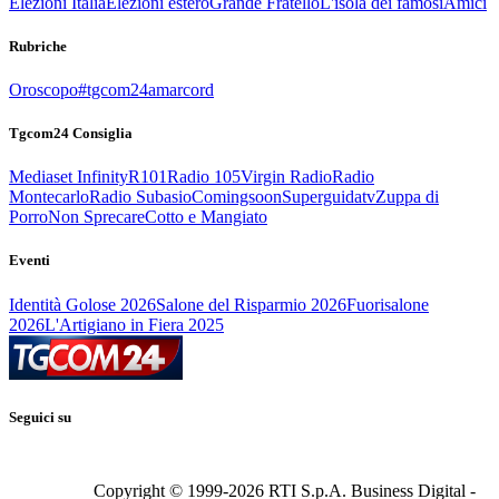
Elezioni Italia
Elezioni estero
Grande Fratello
L'isola dei famosi
Amici
Rubriche
Oroscopo
#tgcom24amarcord
Tgcom24 Consiglia
Mediaset Infinity
R101
Radio 105
Virgin Radio
Radio
Montecarlo
Radio Subasio
Comingsoon
Superguidatv
Zuppa di
Porro
Non Sprecare
Cotto e Mangiato
Eventi
Identità Golose 2026
Salone del Risparmio 2026
Fuorisalone
2026
L'Artigiano in Fiera 2025
Seguici su
Copyright © 1999-
2026
RTI S.p.A. Business Digital -