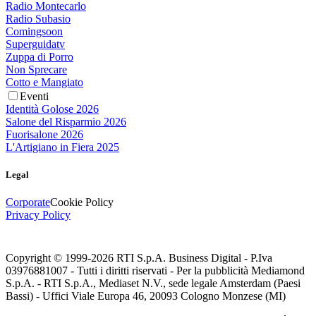
Radio Montecarlo
Radio Subasio
Comingsoon
Superguidatv
Zuppa di Porro
Non Sprecare
Cotto e Mangiato
Eventi
Identità Golose 2026
Salone del Risparmio 2026
Fuorisalone 2026
L'Artigiano in Fiera 2025
Legal
Corporate
Cookie Policy
Privacy Policy
Copyright © 1999-
2026
RTI S.p.A. Business Digital - P.Iva
03976881007 - Tutti i diritti riservati - Per la pubblicità Mediamond
S.p.A. - RTI S.p.A., Mediaset N.V., sede legale Amsterdam (Paesi
Bassi) - Uffici Viale Europa 46, 20093 Cologno Monzese (MI)