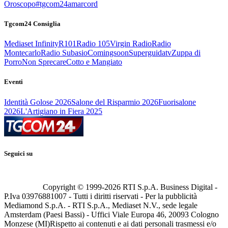
Oroscopo
#tgcom24amarcord
Tgcom24 Consiglia
Mediaset Infinity
R101
Radio 105
Virgin Radio
Radio
Montecarlo
Radio Subasio
Comingsoon
Superguidatv
Zuppa di
Porro
Non Sprecare
Cotto e Mangiato
Eventi
Identità Golose 2026
Salone del Risparmio 2026
Fuorisalone
2026
L'Artigiano in Fiera 2025
Seguici su
Copyright © 1999-
2026
RTI S.p.A. Business Digital -
P.Iva 03976881007 - Tutti i diritti riservati - Per la pubblicità
Mediamond S.p.A. - RTI S.p.A., Mediaset N.V., sede legale
Amsterdam (Paesi Bassi) - Uffici Viale Europa 46, 20093 Cologno
Monzese (MI)
Rispetto ai contenuti e ai dati personali trasmessi e/o