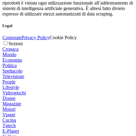
riprodotti è vietata ogni utilizzazione funzionale all’addestramento di
sistemi di intelligenza artificiale generativa. È altresì fatto divieto
espresso di utilizzare mezzi automatizzati di data scraping.
Legal
Corporate
Privacy Policy
Cookie Policy
Sezioni
Cronaca
Mondo
Economia
Politica
Spettacolo
Televisione
People
Lifestyle
Videogiochi
Donne
Magazine
Motori
Viaggi
Cucina
Tgtech
E-Planet