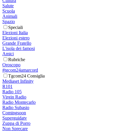
Cultura
Salute
Scuola
Animali
Spazio
Speciali
Elezioni Italia
Elezioni estero
Grande Fratello
L'isola dei famosi
Amici
Rubriche
Oroscopo
#tgcom24amarcord
Tgcom24 Consiglia
Mediaset Infinity
R101
Radio 105
Virgin Radio
Radio Montecarlo
Radio Subasio
Comingsoon
Superguidatv
Zuppa di Porro
Non Sprecare