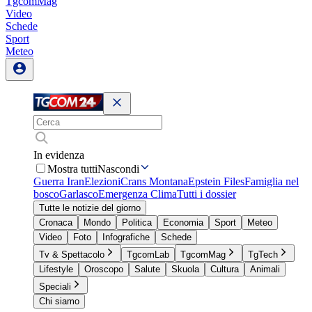
TgcomMag
Video
Schede
Sport
Meteo
In evidenza
Mostra tutti
Nascondi
Guerra Iran
Elezioni
Crans Montana
Epstein Files
Famiglia nel
bosco
Garlasco
Emergenza Clima
Tutti i dossier
Tutte le notizie del giorno
Cronaca
Mondo
Politica
Economia
Sport
Meteo
Video
Foto
Infografiche
Schede
Tv & Spettacolo
TgcomLab
TgcomMag
TgTech
Lifestyle
Oroscopo
Salute
Skuola
Cultura
Animali
Speciali
Chi siamo