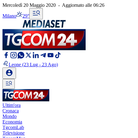
Mercoledì 20 Maggio 2020
-
Aggiornato alle
06:26
Milano
29°
Leone
(23 Lug - 23 Ago)
Ultim'ora
Cronaca
Mondo
Economia
TgcomLab
Televisione