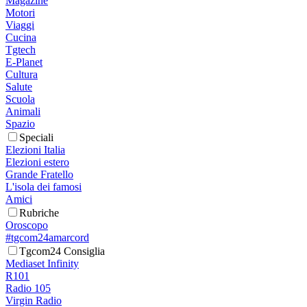
Magazine
Motori
Viaggi
Cucina
Tgtech
E-Planet
Cultura
Salute
Scuola
Animali
Spazio
Speciali
Elezioni Italia
Elezioni estero
Grande Fratello
L'isola dei famosi
Amici
Rubriche
Oroscopo
#tgcom24amarcord
Tgcom24 Consiglia
Mediaset Infinity
R101
Radio 105
Virgin Radio