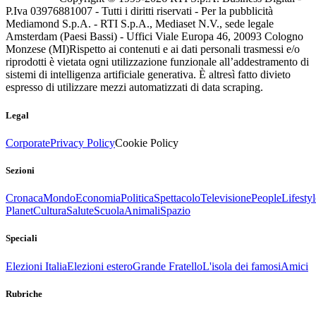
P.Iva 03976881007 - Tutti i diritti riservati - Per la pubblicità
Mediamond S.p.A. - RTI S.p.A., Mediaset N.V., sede legale
Amsterdam (Paesi Bassi) - Uffici Viale Europa 46, 20093 Cologno
Monzese (MI)
Rispetto ai contenuti e ai dati personali trasmessi e/o
riprodotti è vietata ogni utilizzazione funzionale all’addestramento di
sistemi di intelligenza artificiale generativa. È altresì fatto divieto
espresso di utilizzare mezzi automatizzati di data scraping.
Legal
Corporate
Privacy Policy
Cookie Policy
Sezioni
Cronaca
Mondo
Economia
Politica
Spettacolo
Televisione
People
Lifestyl
Planet
Cultura
Salute
Scuola
Animali
Spazio
Speciali
Elezioni Italia
Elezioni estero
Grande Fratello
L'isola dei famosi
Amici
Rubriche