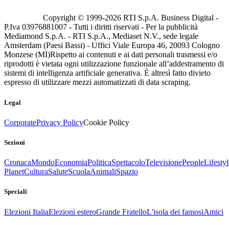
Copyright © 1999-
2026
RTI S.p.A. Business Digital -
P.Iva 03976881007 - Tutti i diritti riservati - Per la pubblicità
Mediamond S.p.A. - RTI S.p.A., Mediaset N.V., sede legale
Amsterdam (Paesi Bassi) - Uffici Viale Europa 46, 20093 Cologno
Monzese (MI)
Rispetto ai contenuti e ai dati personali trasmessi e/o
riprodotti è vietata ogni utilizzazione funzionale all’addestramento di
sistemi di intelligenza artificiale generativa. È altresì fatto divieto
espresso di utilizzare mezzi automatizzati di data scraping.
Legal
Corporate
Privacy Policy
Cookie Policy
Sezioni
Cronaca
Mondo
Economia
Politica
Spettacolo
Televisione
People
Lifestyl
Planet
Cultura
Salute
Scuola
Animali
Spazio
Speciali
Elezioni Italia
Elezioni estero
Grande Fratello
L'isola dei famosi
Amici