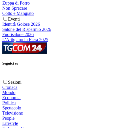
Zuppa di Porro
Non Sprecare
Cotto e Mangiato
Eventi
Identità Golose 2026
Salone del Risparmio 2026
Fuorisalone 2026
L'Artigiano in Fiera 2025
Seguici su
Sezioni
Cronaca
Mondo
Economia
Politica
Spettacolo
Televisione
People
Lifestyle