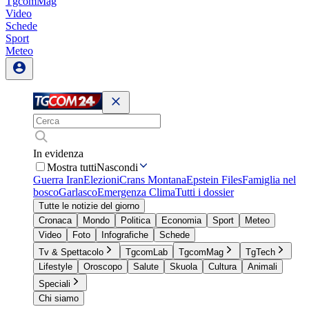
TgcomMag
Video
Schede
Sport
Meteo
In evidenza
Mostra tutti
Nascondi
Guerra Iran
Elezioni
Crans Montana
Epstein Files
Famiglia nel
bosco
Garlasco
Emergenza Clima
Tutti i dossier
Tutte le notizie del giorno
Cronaca
Mondo
Politica
Economia
Sport
Meteo
Video
Foto
Infografiche
Schede
Tv & Spettacolo
TgcomLab
TgcomMag
TgTech
Lifestyle
Oroscopo
Salute
Skuola
Cultura
Animali
Speciali
Chi siamo