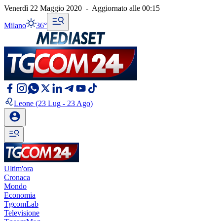
Venerdì 22 Maggio 2020
-
Aggiornato alle
00:15
Milano
36°
Leone
(23 Lug - 23 Ago)
Ultim'ora
Cronaca
Mondo
Economia
TgcomLab
Televisione