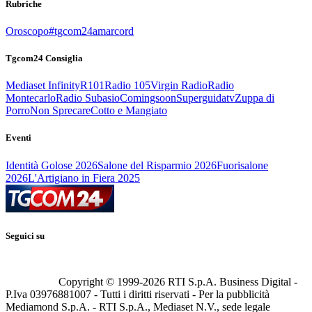
Rubriche
Oroscopo
#tgcom24amarcord
Tgcom24 Consiglia
Mediaset Infinity
R101
Radio 105
Virgin Radio
Radio
Montecarlo
Radio Subasio
Comingsoon
Superguidatv
Zuppa di
Porro
Non Sprecare
Cotto e Mangiato
Eventi
Identità Golose 2026
Salone del Risparmio 2026
Fuorisalone
2026
L'Artigiano in Fiera 2025
Seguici su
Copyright © 1999-
2026
RTI S.p.A. Business Digital -
P.Iva 03976881007 - Tutti i diritti riservati - Per la pubblicità
Mediamond S.p.A. - RTI S.p.A., Mediaset N.V., sede legale