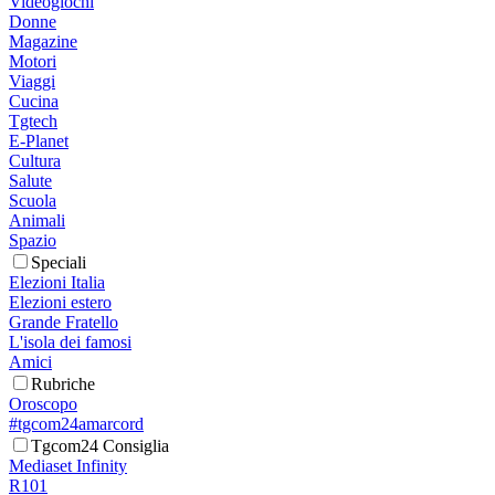
Videogiochi
Donne
Magazine
Motori
Viaggi
Cucina
Tgtech
E-Planet
Cultura
Salute
Scuola
Animali
Spazio
Speciali
Elezioni Italia
Elezioni estero
Grande Fratello
L'isola dei famosi
Amici
Rubriche
Oroscopo
#tgcom24amarcord
Tgcom24 Consiglia
Mediaset Infinity
R101