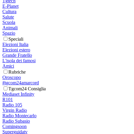
Tgtech
E-Planet
Cultura
Salute
Scuola
Animali
Spazio
Speciali
Elezioni Italia
Elezioni estero
Grande Fratello
L'isola dei famosi
Amici
Rubriche
Oroscopo
#tgcom24amarcord
Tgcom24 Consiglia
Mediaset Infinity
R101
Radio 105
Virgin Radio
Radio Montecarlo
Radio Subasio
Comingsoon
Superguidatv