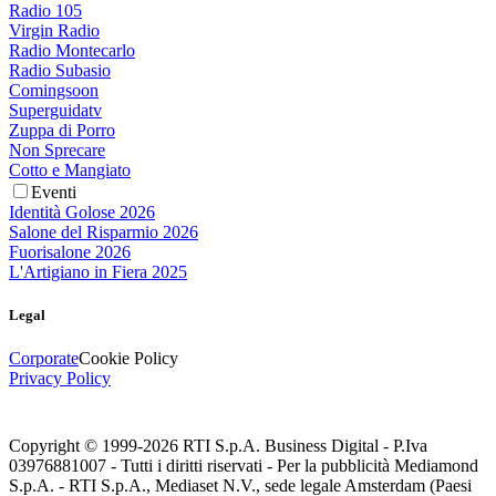
Radio 105
Virgin Radio
Radio Montecarlo
Radio Subasio
Comingsoon
Superguidatv
Zuppa di Porro
Non Sprecare
Cotto e Mangiato
Eventi
Identità Golose 2026
Salone del Risparmio 2026
Fuorisalone 2026
L'Artigiano in Fiera 2025
Legal
Corporate
Cookie Policy
Privacy Policy
Copyright © 1999-
2026
RTI S.p.A. Business Digital - P.Iva
03976881007 - Tutti i diritti riservati - Per la pubblicità Mediamond
S.p.A. - RTI S.p.A., Mediaset N.V., sede legale Amsterdam (Paesi