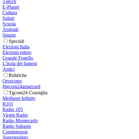
Tgtech
E-Planet
Cultura
Salute
Scuola
Animali
Spazio
Speciali
Elezioni Italia
Elezioni estero
Grande Fratello
L'isola dei famosi
Amici
Rubriche
Oroscopo
#tgcom24amarcord
Tgcom24 Consiglia
Mediaset Infinity
R101
Radio 105
Virgin Radio
Radio Montecarlo
Radio Subasio
Comingsoon
Superguidatv