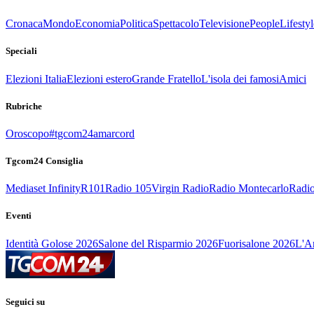
Cronaca
Mondo
Economia
Politica
Spettacolo
Televisione
People
Lifestyl
Speciali
Elezioni Italia
Elezioni estero
Grande Fratello
L'isola dei famosi
Amici
Rubriche
Oroscopo
#tgcom24amarcord
Tgcom24 Consiglia
Mediaset Infinity
R101
Radio 105
Virgin Radio
Radio Montecarlo
Radio
Eventi
Identità Golose 2026
Salone del Risparmio 2026
Fuorisalone 2026
L'Ar
Seguici su