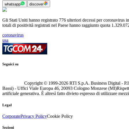
whatsapp
discover
Gli Stati Uniti hanno registrato 776 ulteriori decessi per coronavirus 
totali di positività registrati nel Paese hanno raggiunto quota 1.329.07
coronavirus
usa
Seguici su
Copyright © 1999-
2026
RTI S.p.A. Business Digital - P.I
Bassi) - Uffici Viale Europa 46, 20093 Cologno Monzese (MI)
Rispett
artificiale generativa. È altresì fatto divieto espresso di utilizzare mez
Legal
Corporate
Privacy Policy
Cookie Policy
Sezioni