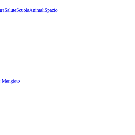
ura
Salute
Scuola
Animali
Spazio
e Mangiato