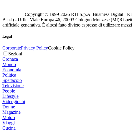
Copyright © 1999-
2026
RTI S.p.A. Business Digital - P.I
Bassi) - Uffici Viale Europa 46, 20093 Cologno Monzese (MI)
Rispett
artificiale generativa. È altresì fatto divieto espresso di utilizzare mez
Legal
Corporate
Privacy Policy
Cookie Policy
Sezioni
Cronaca
Mondo
Economia
Politica
Spettacolo
Televisione
People
Lifestyle
Videogiochi
Donne
Magazine
Motori
Viaggi
Cucina