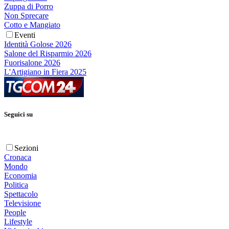
Zuppa di Porro
Non Sprecare
Cotto e Mangiato
Eventi
Identità Golose 2026
Salone del Risparmio 2026
Fuorisalone 2026
L'Artigiano in Fiera 2025
Seguici su
Sezioni
Cronaca
Mondo
Economia
Politica
Spettacolo
Televisione
People
Lifestyle