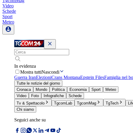
TgcomMag
Video
Schede
Sport
Meteo
In evidenza
Mostra tutti
Nascondi
Guerra Iran
Elezioni
Crans Montana
Epstein Files
Famiglia nel b
Tutte le notizie del giorno
Cronaca
Mondo
Politica
Economia
Sport
Meteo
Video
Foto
Infografiche
Schede
Tv & Spettacolo
TgcomLab
TgcomMag
TgTech
Lif
Chi siamo
Seguici anche su