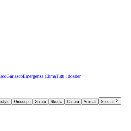
osco
Garlasco
Emergenza Clima
Tutti i dossier
estyle
Oroscopo
Salute
Skuola
Cultura
Animali
Speciali