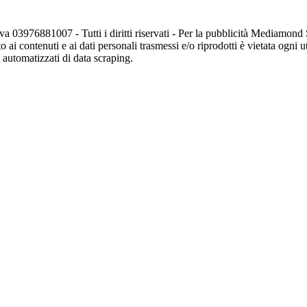
va 03976881007 - Tutti i diritti riservati - Per la pubblicità Mediamon
o ai contenuti e ai dati personali trasmessi e/o riprodotti è vietata ogni 
zi automatizzati di data scraping.