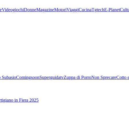
e
Videogiochi
Donne
Magazine
Motori
Viaggi
Cucina
Tgtech
E-Planet
Cult
 Subasio
Comingsoon
Superguidatv
Zuppa di Porro
Non Sprecare
Cotto 
tigiano in Fiera 2025