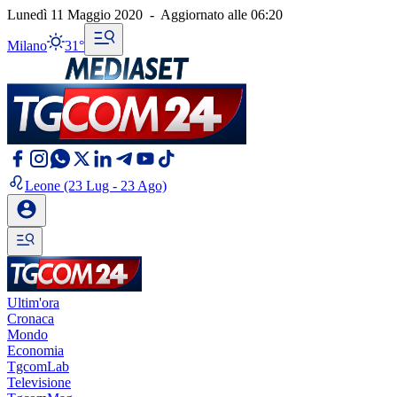
Lunedì 11 Maggio 2020
-
Aggiornato alle
06:20
Milano
31°
Leone
(23 Lug - 23 Ago)
Ultim'ora
Cronaca
Mondo
Economia
TgcomLab
Televisione