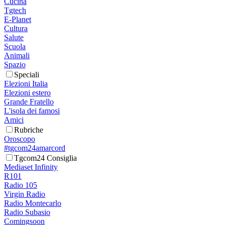
Cucina
Tgtech
E-Planet
Cultura
Salute
Scuola
Animali
Spazio
Speciali
Elezioni Italia
Elezioni estero
Grande Fratello
L'isola dei famosi
Amici
Rubriche
Oroscopo
#tgcom24amarcord
Tgcom24 Consiglia
Mediaset Infinity
R101
Radio 105
Virgin Radio
Radio Montecarlo
Radio Subasio
Comingsoon