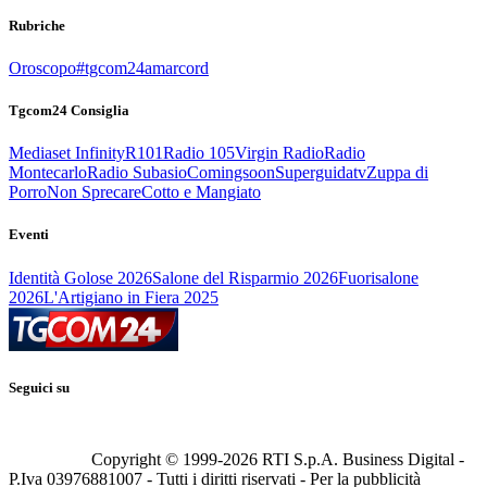
Rubriche
Oroscopo
#tgcom24amarcord
Tgcom24 Consiglia
Mediaset Infinity
R101
Radio 105
Virgin Radio
Radio
Montecarlo
Radio Subasio
Comingsoon
Superguidatv
Zuppa di
Porro
Non Sprecare
Cotto e Mangiato
Eventi
Identità Golose 2026
Salone del Risparmio 2026
Fuorisalone
2026
L'Artigiano in Fiera 2025
Seguici su
Copyright © 1999-
2026
RTI S.p.A. Business Digital -
P.Iva 03976881007 - Tutti i diritti riservati - Per la pubblicità