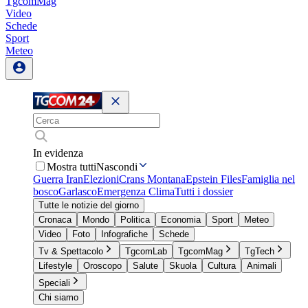
TgcomMag
Video
Schede
Sport
Meteo
In evidenza
Mostra tutti
Nascondi
Guerra Iran
Elezioni
Crans Montana
Epstein Files
Famiglia nel
bosco
Garlasco
Emergenza Clima
Tutti i dossier
Tutte le notizie del giorno
Cronaca
Mondo
Politica
Economia
Sport
Meteo
Video
Foto
Infografiche
Schede
Tv & Spettacolo
TgcomLab
TgcomMag
TgTech
Lifestyle
Oroscopo
Salute
Skuola
Cultura
Animali
Speciali
Chi siamo