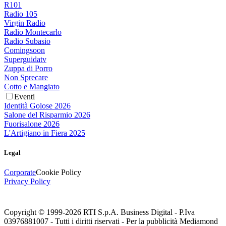
R101
Radio 105
Virgin Radio
Radio Montecarlo
Radio Subasio
Comingsoon
Superguidatv
Zuppa di Porro
Non Sprecare
Cotto e Mangiato
Eventi
Identità Golose 2026
Salone del Risparmio 2026
Fuorisalone 2026
L'Artigiano in Fiera 2025
Legal
Corporate
Cookie Policy
Privacy Policy
Copyright © 1999-
2026
RTI S.p.A. Business Digital - P.Iva
03976881007 - Tutti i diritti riservati - Per la pubblicità Mediamond