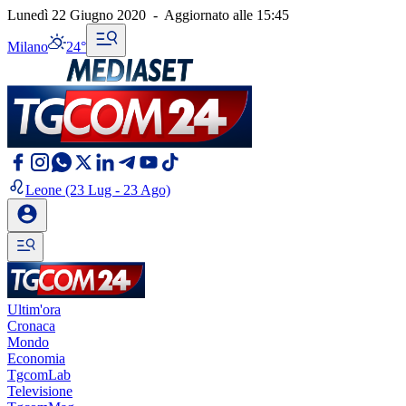
Lunedì 22 Giugno 2020
-
Aggiornato alle
15:45
Milano
24°
Leone
(23 Lug - 23 Ago)
Ultim'ora
Cronaca
Mondo
Economia
TgcomLab
Televisione