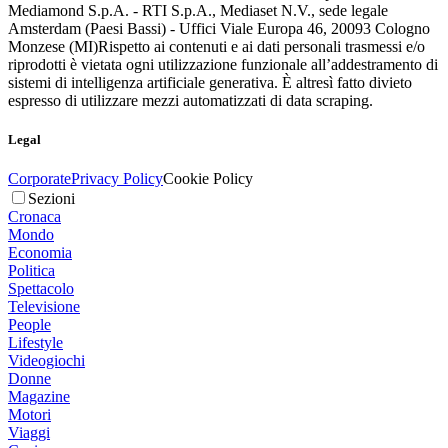
Mediamond S.p.A. - RTI S.p.A., Mediaset N.V., sede legale
Amsterdam (Paesi Bassi) - Uffici Viale Europa 46, 20093 Cologno
Monzese (MI)
Rispetto ai contenuti e ai dati personali trasmessi e/o
riprodotti è vietata ogni utilizzazione funzionale all’addestramento di
sistemi di intelligenza artificiale generativa. È altresì fatto divieto
espresso di utilizzare mezzi automatizzati di data scraping.
Legal
Corporate
Privacy Policy
Cookie Policy
Sezioni
Cronaca
Mondo
Economia
Politica
Spettacolo
Televisione
People
Lifestyle
Videogiochi
Donne
Magazine
Motori
Viaggi