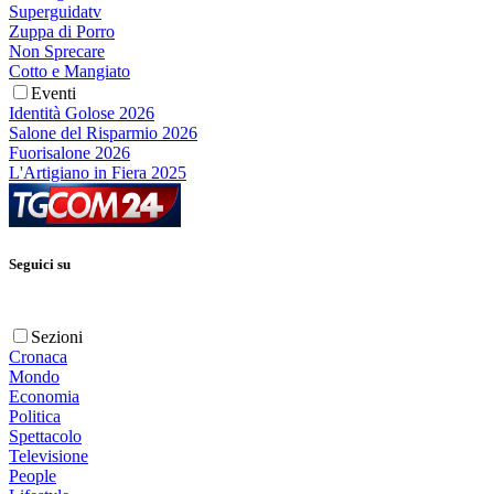
Superguidatv
Zuppa di Porro
Non Sprecare
Cotto e Mangiato
Eventi
Identità Golose 2026
Salone del Risparmio 2026
Fuorisalone 2026
L'Artigiano in Fiera 2025
Seguici su
Sezioni
Cronaca
Mondo
Economia
Politica
Spettacolo
Televisione
People