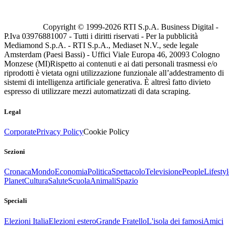
Copyright © 1999-
2026
RTI S.p.A. Business Digital -
P.Iva 03976881007 - Tutti i diritti riservati - Per la pubblicità
Mediamond S.p.A. - RTI S.p.A., Mediaset N.V., sede legale
Amsterdam (Paesi Bassi) - Uffici Viale Europa 46, 20093 Cologno
Monzese (MI)
Rispetto ai contenuti e ai dati personali trasmessi e/o
riprodotti è vietata ogni utilizzazione funzionale all’addestramento di
sistemi di intelligenza artificiale generativa. È altresì fatto divieto
espresso di utilizzare mezzi automatizzati di data scraping.
Legal
Corporate
Privacy Policy
Cookie Policy
Sezioni
Cronaca
Mondo
Economia
Politica
Spettacolo
Televisione
People
Lifestyl
Planet
Cultura
Salute
Scuola
Animali
Spazio
Speciali
Elezioni Italia
Elezioni estero
Grande Fratello
L'isola dei famosi
Amici