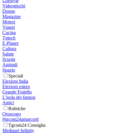
Lifestyle
Videogiochi
Donne
Magazine
Motori
Viaggi
Cucina
Tgtech
E-Planet
Cultura
Salute
Scuola
Animali
Spazio
Speciali
Elezioni Italia
Elezioni estero
Grande Fratello
L'isola dei famosi
Amici
Rubriche
Oroscopo
#tgcom24amarcord
Tgcom24 Consiglia
Mediaset Infinity