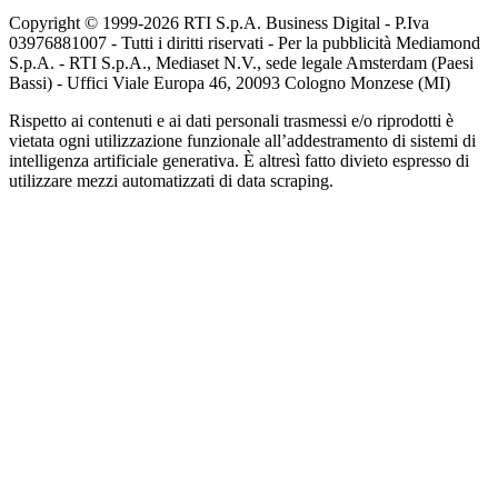
Copyright © 1999-
2026
RTI S.p.A. Business Digital - P.Iva
03976881007 - Tutti i diritti riservati - Per la pubblicità Mediamond
S.p.A. - RTI S.p.A., Mediaset N.V., sede legale Amsterdam (Paesi
Bassi) - Uffici Viale Europa 46, 20093 Cologno Monzese (MI)
Rispetto ai contenuti e ai dati personali trasmessi e/o riprodotti è
vietata ogni utilizzazione funzionale all’addestramento di sistemi di
intelligenza artificiale generativa. È altresì fatto divieto espresso di
utilizzare mezzi automatizzati di data scraping.