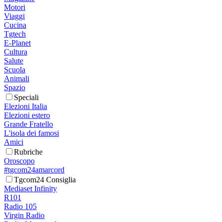
Motori
Viaggi
Cucina
Tgtech
E-Planet
Cultura
Salute
Scuola
Animali
Spazio
Speciali
Elezioni Italia
Elezioni estero
Grande Fratello
L'isola dei famosi
Amici
Rubriche
Oroscopo
#tgcom24amarcord
Tgcom24 Consiglia
Mediaset Infinity
R101
Radio 105
Virgin Radio