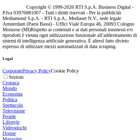
Copyright © 1999-
2026
RTI S.p.A. Business Digital -
P.Iva 03976881007 - Tutti i diritti riservati - Per la pubblicità
Mediamond S.p.A. - RTI S.p.A., Mediaset N.V., sede legale
Amsterdam (Paesi Bassi) - Uffici Viale Europa 46, 20093 Cologno
Monzese (MI)
Rispetto ai contenuti e ai dati personali trasmessi e/o
riprodotti è vietata ogni utilizzazione funzionale all’addestramento di
sistemi di intelligenza artificiale generativa. È altresì fatto divieto
espresso di utilizzare mezzi automatizzati di data scraping.
Legal
Corporate
Privacy Policy
Cookie Policy
Sezioni
Cronaca
Mondo
Economia
Politica
Spettacolo
Televisione
People
Lifestyle
Videogiochi
Donne
Magazine