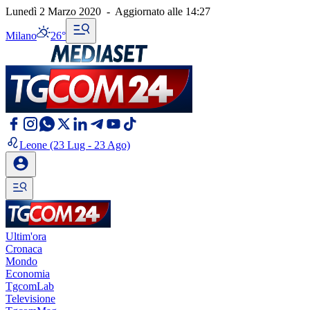
Lunedì 2 Marzo 2020
-
Aggiornato alle
14:27
Milano
26°
Leone
(23 Lug - 23 Ago)
Ultim'ora
Cronaca
Mondo
Economia
TgcomLab
Televisione