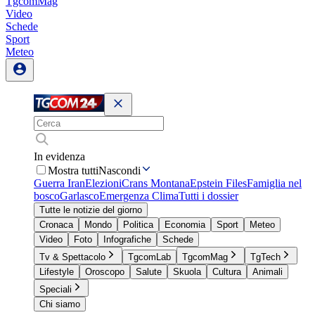
TgcomMag
Video
Schede
Sport
Meteo
In evidenza
Mostra tutti
Nascondi
Guerra Iran
Elezioni
Crans Montana
Epstein Files
Famiglia nel
bosco
Garlasco
Emergenza Clima
Tutti i dossier
Tutte le notizie del giorno
Cronaca
Mondo
Politica
Economia
Sport
Meteo
Video
Foto
Infografiche
Schede
Tv & Spettacolo
TgcomLab
TgcomMag
TgTech
Lifestyle
Oroscopo
Salute
Skuola
Cultura
Animali
Speciali
Chi siamo