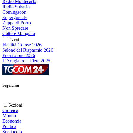
Radio Montecarlo
Radio Subasio
Comingsoon
Superguidatv
Zuppa di Porro
Non Sprecare
Cotto e Mangiato
Eventi
Identità Golose 2026
Salone del Risparmio 2026
Fuorisalone 2026
L'Artigiano in Fiera 2025
Seguici su
Sezioni
Cronaca
Mondo
Economia
Politica
Spettacolo