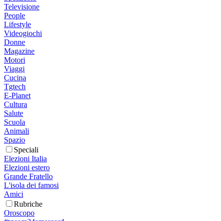
Televisione
People
Lifestyle
Videogiochi
Donne
Magazine
Motori
Viaggi
Cucina
Tgtech
E-Planet
Cultura
Salute
Scuola
Animali
Spazio
Speciali
Elezioni Italia
Elezioni estero
Grande Fratello
L'isola dei famosi
Amici
Rubriche
Oroscopo