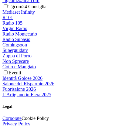
#tgcom24amarcord
Tgcom24 Consiglia
Mediaset Infinity
R101
Radio 105
Virgin Radio
Radio Montecarlo
Radio Subasio
Comingsoon
Superguidatv
Zuppa di Porro
Non Sprecare
Cotto e Mangiato
Eventi
Identità Golose 2026
Salone del Risparmio 2026
Fuorisalone 2026
L'Artigiano in Fiera 2025
Legal
Corporate
Cookie Policy
Privacy Policy