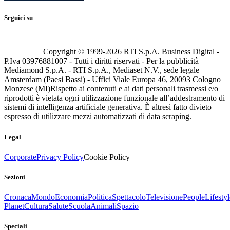
Seguici su
Copyright © 1999-
2026
RTI S.p.A. Business Digital -
P.Iva 03976881007 - Tutti i diritti riservati - Per la pubblicità
Mediamond S.p.A. - RTI S.p.A., Mediaset N.V., sede legale
Amsterdam (Paesi Bassi) - Uffici Viale Europa 46, 20093 Cologno
Monzese (MI)
Rispetto ai contenuti e ai dati personali trasmessi e/o
riprodotti è vietata ogni utilizzazione funzionale all’addestramento di
sistemi di intelligenza artificiale generativa. È altresì fatto divieto
espresso di utilizzare mezzi automatizzati di data scraping.
Legal
Corporate
Privacy Policy
Cookie Policy
Sezioni
Cronaca
Mondo
Economia
Politica
Spettacolo
Televisione
People
Lifestyl
Planet
Cultura
Salute
Scuola
Animali
Spazio
Speciali