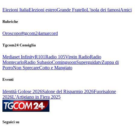
Elezioni Italia
Elezioni estero
Grande Fratello
L'isola dei famosi
Amici
Rubriche
Oroscopo
#tgcom24amarcord
Tgcom24 Consiglia
Mediaset Infinity
R101
Radio 105
Virgin Radio
Radio
Montecarlo
Radio Subasio
Comingsoon
Superguidatv
Zuppa di
Porro
Non Sprecare
Cotto e Mangiato
Eventi
Identità Golose 2026
Salone del Risparmio 2026
Fuorisalone
2026
L'Artigiano in Fiera 2025
Seguici su