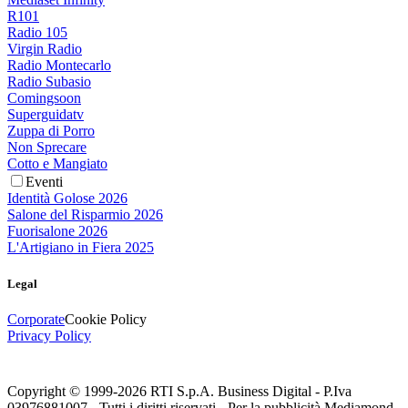
R101
Radio 105
Virgin Radio
Radio Montecarlo
Radio Subasio
Comingsoon
Superguidatv
Zuppa di Porro
Non Sprecare
Cotto e Mangiato
Eventi
Identità Golose 2026
Salone del Risparmio 2026
Fuorisalone 2026
L'Artigiano in Fiera 2025
Legal
Corporate
Cookie Policy
Privacy Policy
Copyright © 1999-
2026
RTI S.p.A. Business Digital - P.Iva
03976881007 - Tutti i diritti riservati - Per la pubblicità Mediamond