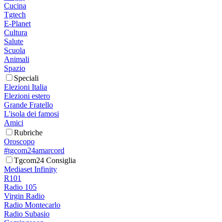
Cucina
Tgtech
E-Planet
Cultura
Salute
Scuola
Animali
Spazio
Speciali
Elezioni Italia
Elezioni estero
Grande Fratello
L'isola dei famosi
Amici
Rubriche
Oroscopo
#tgcom24amarcord
Tgcom24 Consiglia
Mediaset Infinity
R101
Radio 105
Virgin Radio
Radio Montecarlo
Radio Subasio