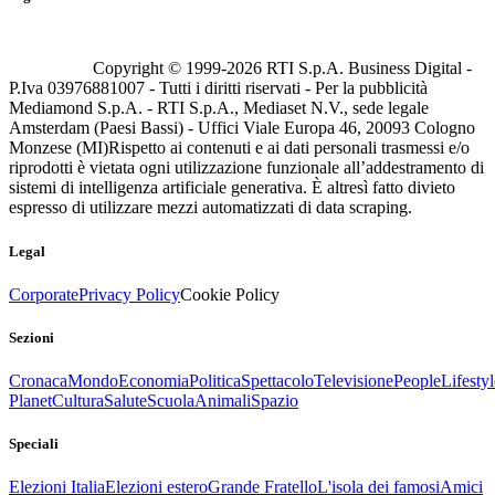
Copyright © 1999-
2026
RTI S.p.A. Business Digital -
P.Iva 03976881007 - Tutti i diritti riservati - Per la pubblicità
Mediamond S.p.A. - RTI S.p.A., Mediaset N.V., sede legale
Amsterdam (Paesi Bassi) - Uffici Viale Europa 46, 20093 Cologno
Monzese (MI)
Rispetto ai contenuti e ai dati personali trasmessi e/o
riprodotti è vietata ogni utilizzazione funzionale all’addestramento di
sistemi di intelligenza artificiale generativa. È altresì fatto divieto
espresso di utilizzare mezzi automatizzati di data scraping.
Legal
Corporate
Privacy Policy
Cookie Policy
Sezioni
Cronaca
Mondo
Economia
Politica
Spettacolo
Televisione
People
Lifestyl
Planet
Cultura
Salute
Scuola
Animali
Spazio
Speciali
Elezioni Italia
Elezioni estero
Grande Fratello
L'isola dei famosi
Amici