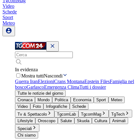
TgcomMag
Video
Schede
Sport
Meteo
In evidenza
Mostra tutti
Nascondi
Guerra Iran
Elezioni
Crans Montana
Epstein Files
Famiglia nel
bosco
Garlasco
Emergenza Clima
Tutti i dossier
Tutte le notizie del giorno
Cronaca
Mondo
Politica
Economia
Sport
Meteo
Video
Foto
Infografiche
Schede
Tv & Spettacolo
TgcomLab
TgcomMag
TgTech
Lifestyle
Oroscopo
Salute
Skuola
Cultura
Animali
Speciali
Chi siamo