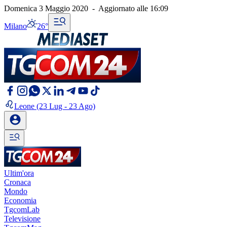
Domenica 3 Maggio 2020
-
Aggiornato alle
16:09
Milano
26°
Leone
(23 Lug - 23 Ago)
Ultim'ora
Cronaca
Mondo
Economia
TgcomLab
Televisione