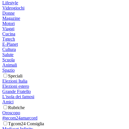
Lifestyle
Videogiochi
Donne
Magazine
Motori
Viaggi
Cucina
Tgtech
E-Planet
Cultura
Salute
Scuola
Animali
Spazio
Speciali
Elezioni Italia
Elezioni estero
Grande Fratello
L'isola dei famosi
Amici
Rubriche
Oroscopo
#tgcom24amarcord
Tgcom24 Consiglia
Mediaset Infinity