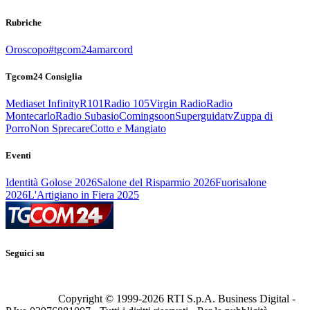
Rubriche
Oroscopo
#tgcom24amarcord
Tgcom24 Consiglia
Mediaset Infinity
R101
Radio 105
Virgin Radio
Radio
Montecarlo
Radio Subasio
Comingsoon
Superguidatv
Zuppa di
Porro
Non Sprecare
Cotto e Mangiato
Eventi
Identità Golose 2026
Salone del Risparmio 2026
Fuorisalone
2026
L'Artigiano in Fiera 2025
Seguici su
Copyright © 1999-
2026
RTI S.p.A. Business Digital -