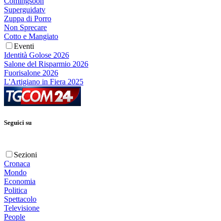
Comingsoon
Superguidatv
Zuppa di Porro
Non Sprecare
Cotto e Mangiato
Eventi
Identità Golose 2026
Salone del Risparmio 2026
Fuorisalone 2026
L'Artigiano in Fiera 2025
Seguici su
Sezioni
Cronaca
Mondo
Economia
Politica
Spettacolo
Televisione
People