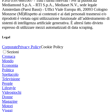
P.Iva 03976881007 - Tutti i diritti riservati - Per la pubblicità
Mediamond S.p.A. - RTI S.p.A., Mediaset N.V., sede legale
Amsterdam (Paesi Bassi) - Uffici Viale Europa 46, 20093 Cologno
Monzese (MI)
Rispetto ai contenuti e ai dati personali trasmessi e/o
riprodotti è vietata ogni utilizzazione funzionale all’addestramento di
sistemi di intelligenza artificiale generativa. È altresì fatto divieto
espresso di utilizzare mezzi automatizzati di data scraping.
Legal
Corporate
Privacy Policy
Cookie Policy
Sezioni
Cronaca
Mondo
Economia
Politica
Spettacolo
Televisione
People
Lifestyle
Videogiochi
Donne
Magazine
Motori
Viaggi