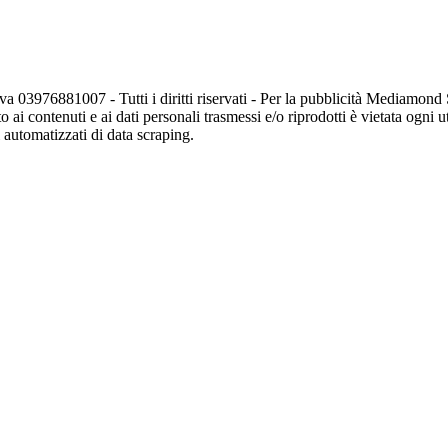
va 03976881007 - Tutti i diritti riservati - Per la pubblicità Mediamon
o ai contenuti e ai dati personali trasmessi e/o riprodotti è vietata ogni 
zi automatizzati di data scraping.