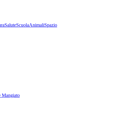
ura
Salute
Scuola
Animali
Spazio
e Mangiato