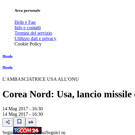
Area personale
Help e Faq
Info e contatti
Termini del servizio
Utilizzo dati e privacy
Cookie Policy
Mondo
Mondo
L'AMBASCIATRICE USA ALL'ONU
Corea Nord: Usa, lancio missile
14 Mag 2017 - 16:30
14 Mag 2017 - 16:30
Segui
su
Seguici su