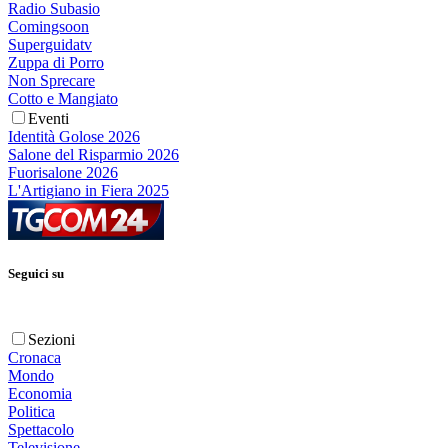
Radio Subasio
Comingsoon
Superguidatv
Zuppa di Porro
Non Sprecare
Cotto e Mangiato
Eventi
Identità Golose 2026
Salone del Risparmio 2026
Fuorisalone 2026
L'Artigiano in Fiera 2025
Seguici su
Sezioni
Cronaca
Mondo
Economia
Politica
Spettacolo
Televisione