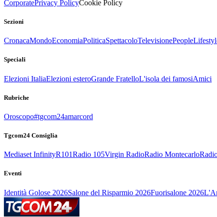
Corporate
Privacy Policy
Cookie Policy
Sezioni
Cronaca
Mondo
Economia
Politica
Spettacolo
Televisione
People
Lifestyl
Speciali
Elezioni Italia
Elezioni estero
Grande Fratello
L'isola dei famosi
Amici
Rubriche
Oroscopo
#tgcom24amarcord
Tgcom24 Consiglia
Mediaset Infinity
R101
Radio 105
Virgin Radio
Radio Montecarlo
Radio
Eventi
Identità Golose 2026
Salone del Risparmio 2026
Fuorisalone 2026
L'Ar