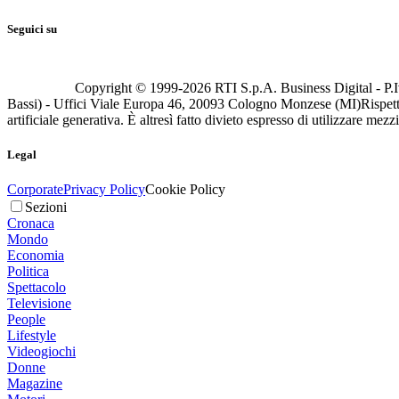
Seguici su
Copyright © 1999-
2026
RTI S.p.A. Business Digital - P.I
Bassi) - Uffici Viale Europa 46, 20093 Cologno Monzese (MI)
Rispett
artificiale generativa. È altresì fatto divieto espresso di utilizzare mez
Legal
Corporate
Privacy Policy
Cookie Policy
Sezioni
Cronaca
Mondo
Economia
Politica
Spettacolo
Televisione
People
Lifestyle
Videogiochi
Donne
Magazine