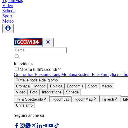
TgcomMag
Video
Schede
Sport
Meteo
In evidenza
Mostra tutti
Nascondi
Guerra Iran
Elezioni
Crans Montana
Epstein Files
Famiglia nel b
Tutte le notizie del giorno
Cronaca
Mondo
Politica
Economia
Sport
Meteo
Video
Foto
Infografiche
Schede
Tv & Spettacolo
TgcomLab
TgcomMag
TgTech
Lif
Chi siamo
Seguici anche su