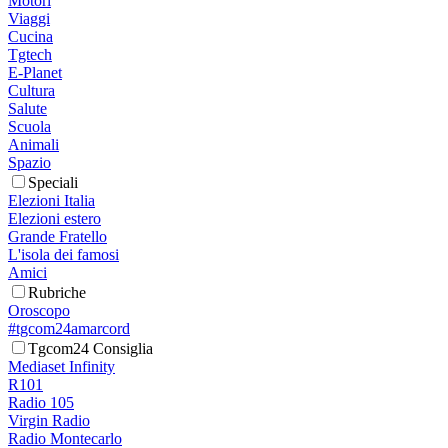
Motori
Viaggi
Cucina
Tgtech
E-Planet
Cultura
Salute
Scuola
Animali
Spazio
Speciali
Elezioni Italia
Elezioni estero
Grande Fratello
L'isola dei famosi
Amici
Rubriche
Oroscopo
#tgcom24amarcord
Tgcom24 Consiglia
Mediaset Infinity
R101
Radio 105
Virgin Radio
Radio Montecarlo