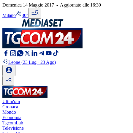
Domenica 14 Maggio 2017
-
Aggiornato alle
16:30
Milano
30°
Leone
(23 Lug - 23 Ago)
Ultim'ora
Cronaca
Mondo
Economia
TgcomLab
Televisione