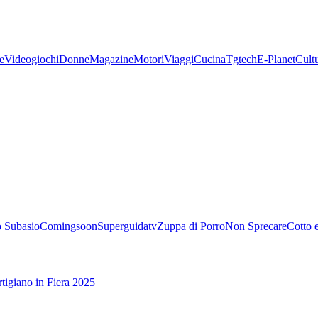
e
Videogiochi
Donne
Magazine
Motori
Viaggi
Cucina
Tgtech
E-Planet
Cult
 Subasio
Comingsoon
Superguidatv
Zuppa di Porro
Non Sprecare
Cotto 
tigiano in Fiera 2025