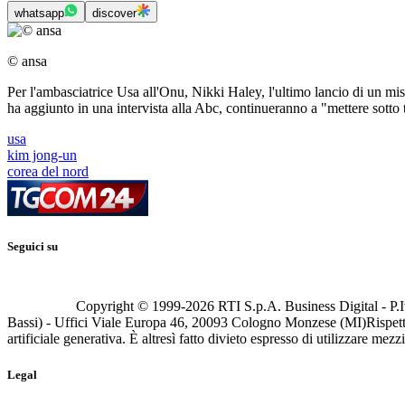
whatsapp
discover
© ansa
Per l'ambasciatrice Usa all'Onu, Nikki Haley, l'ultimo lancio di un mis
ha aggiunto in una intervista alla Abc, continueranno a "mettere sotto 
usa
kim jong-un
corea del nord
Seguici su
Copyright © 1999-
2026
RTI S.p.A. Business Digital - P.I
Bassi) - Uffici Viale Europa 46, 20093 Cologno Monzese (MI)
Rispett
artificiale generativa. È altresì fatto divieto espresso di utilizzare mez
Legal