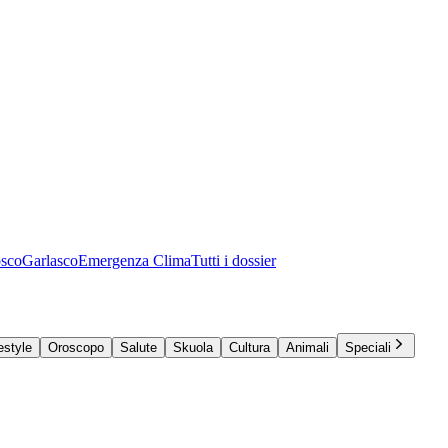
osco
Garlasco
Emergenza Clima
Tutti i dossier
estyle
Oroscopo
Salute
Skuola
Cultura
Animali
Speciali