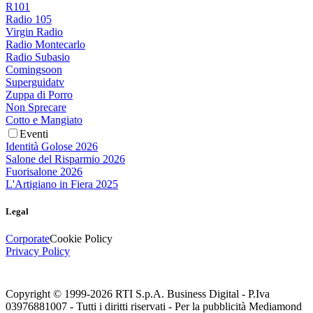
R101
Radio 105
Virgin Radio
Radio Montecarlo
Radio Subasio
Comingsoon
Superguidatv
Zuppa di Porro
Non Sprecare
Cotto e Mangiato
Eventi
Identità Golose 2026
Salone del Risparmio 2026
Fuorisalone 2026
L'Artigiano in Fiera 2025
Legal
Corporate
Cookie Policy
Privacy Policy
Copyright © 1999-
2026
RTI S.p.A. Business Digital - P.Iva
03976881007 - Tutti i diritti riservati - Per la pubblicità Mediamond