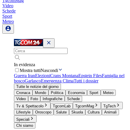
TgcomMag
Video
Schede
Sport
Meteo
In evidenza
Mostra tutti
Nascondi
Guerra Iran
Elezioni
Crans Montana
Epstein Files
Famiglia nel
bosco
Garlasco
Emergenza Clima
Tutti i dossier
Tutte le notizie del giorno
Cronaca
Mondo
Politica
Economia
Sport
Meteo
Video
Foto
Infografiche
Schede
Tv & Spettacolo
TgcomLab
TgcomMag
TgTech
Lifestyle
Oroscopo
Salute
Skuola
Cultura
Animali
Speciali
Chi siamo