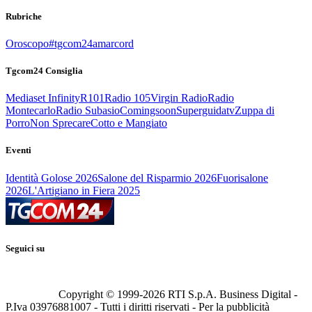
Rubriche
Oroscopo
#tgcom24amarcord
Tgcom24 Consiglia
Mediaset Infinity
R101
Radio 105
Virgin Radio
Radio
Montecarlo
Radio Subasio
Comingsoon
Superguidatv
Zuppa di
Porro
Non Sprecare
Cotto e Mangiato
Eventi
Identità Golose 2026
Salone del Risparmio 2026
Fuorisalone
2026
L'Artigiano in Fiera 2025
Seguici su
Copyright © 1999-
2026
RTI S.p.A. Business Digital -
P.Iva 03976881007 - Tutti i diritti riservati - Per la pubblicità