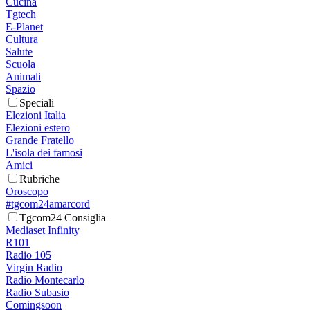
Cucina
Tgtech
E-Planet
Cultura
Salute
Scuola
Animali
Spazio
Speciali
Elezioni Italia
Elezioni estero
Grande Fratello
L'isola dei famosi
Amici
Rubriche
Oroscopo
#tgcom24amarcord
Tgcom24 Consiglia
Mediaset Infinity
R101
Radio 105
Virgin Radio
Radio Montecarlo
Radio Subasio
Comingsoon