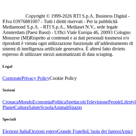
Copyright © 1999-
2026
RTI S.p.A. Business Digital -
P.Iva 03976881007 - Tutti i diritti riservati - Per la pubblicità
Mediamond S.p.A. - RTI S.p.A., Mediaset N.V., sede legale
Amsterdam (Paesi Bassi) - Uffici Viale Europa 46, 20093 Cologno
Monzese (MI)
Rispetto ai contenuti e ai dati personali trasmessi e/o
riprodotti è vietata ogni utilizzazione funzionale all’addestramento di
sistemi di intelligenza artificiale generativa. È altresì fatto divieto
espresso di utilizzare mezzi automatizzati di data scraping.
Legal
Corporate
Privacy Policy
Cookie Policy
Sezioni
Cronaca
Mondo
Economia
Politica
Spettacolo
Televisione
People
Lifestyl
Planet
Cultura
Salute
Scuola
Animali
Spazio
Speciali
Elezioni Italia
Elezioni estero
Grande Fratello
L'isola dei famosi
Amici