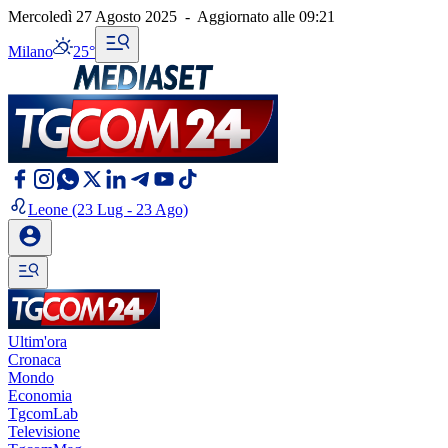
Mercoledì 27 Agosto 2025
-
Aggiornato alle
09:21
Milano
25°
Leone
(23 Lug - 23 Ago)
Ultim'ora
Cronaca
Mondo
Economia
TgcomLab
Televisione