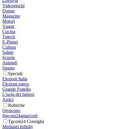
Lifestyle
Videogiochi
Donne
Magazine
Motori
Viaggi
Cucina
Tgtech
E-Planet
Cultura
Salute
Scuola
Animali
Spazio
Speciali
Elezioni Italia
Elezioni estero
Grande Fratello
L'isola dei famosi
Amici
Rubriche
Oroscopo
#tgcom24amarcord
Tgcom24 Consiglia
Mediaset Infinity