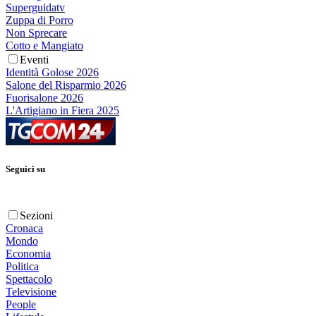
Superguidatv
Zuppa di Porro
Non Sprecare
Cotto e Mangiato
Eventi
Identità Golose 2026
Salone del Risparmio 2026
Fuorisalone 2026
L'Artigiano in Fiera 2025
Seguici su
Sezioni
Cronaca
Mondo
Economia
Politica
Spettacolo
Televisione
People