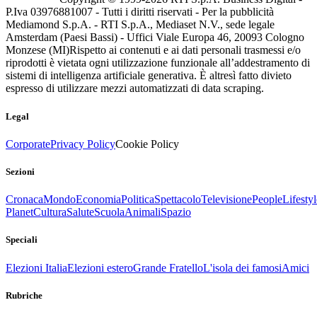
P.Iva 03976881007 - Tutti i diritti riservati - Per la pubblicità
Mediamond S.p.A. - RTI S.p.A., Mediaset N.V., sede legale
Amsterdam (Paesi Bassi) - Uffici Viale Europa 46, 20093 Cologno
Monzese (MI)
Rispetto ai contenuti e ai dati personali trasmessi e/o
riprodotti è vietata ogni utilizzazione funzionale all’addestramento di
sistemi di intelligenza artificiale generativa. È altresì fatto divieto
espresso di utilizzare mezzi automatizzati di data scraping.
Legal
Corporate
Privacy Policy
Cookie Policy
Sezioni
Cronaca
Mondo
Economia
Politica
Spettacolo
Televisione
People
Lifestyl
Planet
Cultura
Salute
Scuola
Animali
Spazio
Speciali
Elezioni Italia
Elezioni estero
Grande Fratello
L'isola dei famosi
Amici
Rubriche