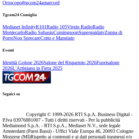
Oroscopo
#tgcom24amarcord
Tgcom24 Consiglia
Mediaset Infinity
R101
Radio 105
Virgin Radio
Radio
Montecarlo
Radio Subasio
Comingsoon
Superguidatv
Zuppa di
Porro
Non Sprecare
Cotto e Mangiato
Eventi
Identità Golose 2026
Salone del Risparmio 2026
Fuorisalone
2026
L'Artigiano in Fiera 2025
Seguici su
Copyright © 1999-
2026
RTI S.p.A. Business Digital -
P.Iva 03976881007 - Tutti i diritti riservati - Per la pubblicità
Mediamond S.p.A. - RTI S.p.A., Mediaset N.V., sede legale
Amsterdam (Paesi Bassi) - Uffici Viale Europa 46, 20093 Cologno
Monzese (MI)
Rispetto ai contenuti e ai dati personali trasmessi e/o