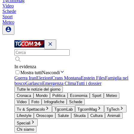
TgcomMag
Video
Schede
Sport
Meteo
In evidenza
Mostra tutti
Nascondi
Guerra Iran
Elezioni
Crans Montana
Epstein Files
Famiglia nel
bosco
Garlasco
Emergenza Clima
Tutti i dossier
Tutte le notizie del giorno
Cronaca
Mondo
Politica
Economia
Sport
Meteo
Video
Foto
Infografiche
Schede
Tv & Spettacolo
TgcomLab
TgcomMag
TgTech
Lifestyle
Oroscopo
Salute
Skuola
Cultura
Animali
Speciali
Chi siamo