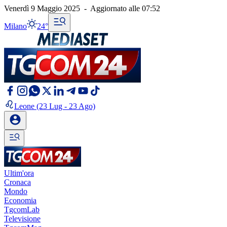
Venerdì 9 Maggio 2025
-
Aggiornato alle
07:52
Milano
24°
Leone
(23 Lug - 23 Ago)
Ultim'ora
Cronaca
Mondo
Economia
TgcomLab
Televisione