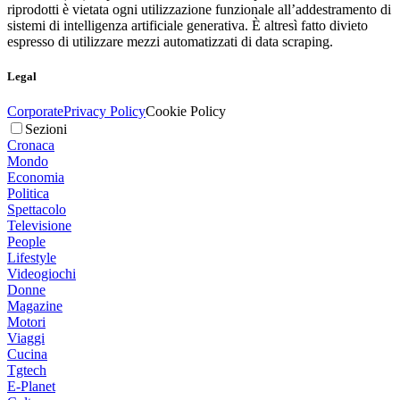
riprodotti è vietata ogni utilizzazione funzionale all’addestramento di
sistemi di intelligenza artificiale generativa. È altresì fatto divieto
espresso di utilizzare mezzi automatizzati di data scraping.
Legal
Corporate
Privacy Policy
Cookie Policy
Sezioni
Cronaca
Mondo
Economia
Politica
Spettacolo
Televisione
People
Lifestyle
Videogiochi
Donne
Magazine
Motori
Viaggi
Cucina
Tgtech
E-Planet