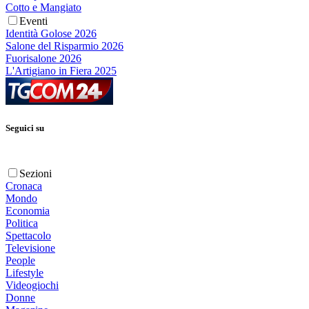
Cotto e Mangiato
Eventi
Identità Golose 2026
Salone del Risparmio 2026
Fuorisalone 2026
L'Artigiano in Fiera 2025
Seguici su
Sezioni
Cronaca
Mondo
Economia
Politica
Spettacolo
Televisione
People
Lifestyle
Videogiochi
Donne