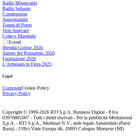
Radio Montecarlo
Radio Subasio
Comingsoon
Superguidatv
Zuppa di Porro
Non Sprecare
Cotto e Mangiato
Eventi
Identità Golose 2026
Salone del Risparmio 2026
Fuorisalone 2026
L'Artigiano in Fiera 2025
Legal
Corporate
Cookie Policy
Privacy Policy
Copyright © 1999-
2026
RTI S.p.A. Business Digital - P.Iva
03976881007 - Tutti i diritti riservati - Per la pubblicità Mediamond
S.p.A. - RTI S.p.A., Mediaset N.V., sede legale Amsterdam (Paesi
Bassi) - Uffici Viale Europa 46, 20093 Cologno Monzese (MI)