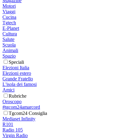
Magazine
Motori
Viaggi
Cucina
Tgtech
E-Planet
Cultura
Salute
Scuola
Animali
Spazio
Speciali
Elezioni Italia
Elezioni estero
Grande Fratello
L'isola dei famosi
Amici
Rubriche
Oroscopo
#tgcom24amarcord
Tgcom24 Consiglia
Mediaset Infinity
R101
Radio 105
Virgin Radio