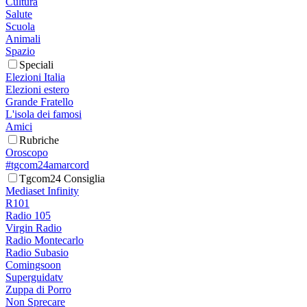
Cultura
Salute
Scuola
Animali
Spazio
Speciali
Elezioni Italia
Elezioni estero
Grande Fratello
L'isola dei famosi
Amici
Rubriche
Oroscopo
#tgcom24amarcord
Tgcom24 Consiglia
Mediaset Infinity
R101
Radio 105
Virgin Radio
Radio Montecarlo
Radio Subasio
Comingsoon
Superguidatv
Zuppa di Porro
Non Sprecare