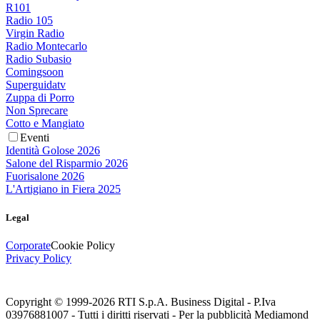
R101
Radio 105
Virgin Radio
Radio Montecarlo
Radio Subasio
Comingsoon
Superguidatv
Zuppa di Porro
Non Sprecare
Cotto e Mangiato
Eventi
Identità Golose 2026
Salone del Risparmio 2026
Fuorisalone 2026
L'Artigiano in Fiera 2025
Legal
Corporate
Cookie Policy
Privacy Policy
Copyright © 1999-
2026
RTI S.p.A. Business Digital - P.Iva
03976881007 - Tutti i diritti riservati - Per la pubblicità Mediamond