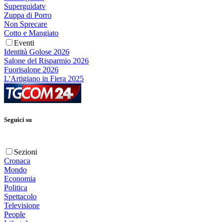
Superguidatv
Zuppa di Porro
Non Sprecare
Cotto e Mangiato
Eventi
Identità Golose 2026
Salone del Risparmio 2026
Fuorisalone 2026
L'Artigiano in Fiera 2025
Seguici su
Sezioni
Cronaca
Mondo
Economia
Politica
Spettacolo
Televisione
People