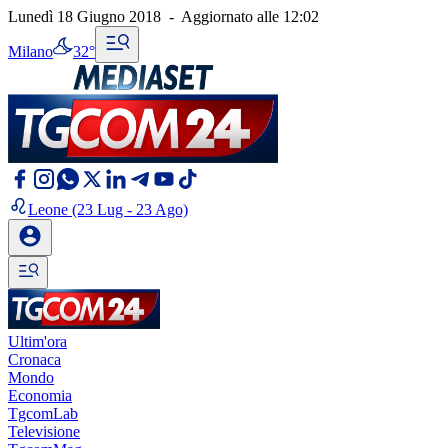
Lunedì 18 Giugno 2018
-
Aggiornato alle
12:02
Milano
32°
Leone
(23 Lug - 23 Ago)
Ultim'ora
Cronaca
Mondo
Economia
TgcomLab
Televisione