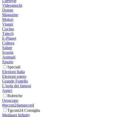
Lifestyle
Videogiochi
Donne
Magazine
Motori
Viaggi
Cucina
Tgtech
E-Planet
Cultura
Salute
Scuola
Animali
Spazio
Speciali
Elezioni Italia
Elezioni estero
Grande Fratello
L'isola dei famosi
Amici
Rubriche
Oroscopo
#tgcom24amarcord
Tgcom24 Consiglia
Mediaset Infinity