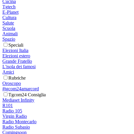
Cucina
Tgtech
E-Planet
Cultura
Salute
Scuola
Animali
Spazio
Speciali
Elezioni Italia
Elezioni estero
Grande Fratello
L'isola dei famosi
Amici
Rubriche
Oroscopo
#tgcom24amarcord
Tgcom24 Consiglia
Mediaset Infinity
R101
Radio 105
Virgin Radio
Radio Montecarlo
Radio Subasio
Comingsoon