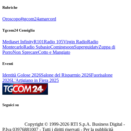
Rubriche
Oroscopo
#tgcom24amarcord
Tgcom24 Consiglia
Mediaset Infinity
R101
Radio 105
Virgin Radio
Radio
Montecarlo
Radio Subasio
Comingsoon
Superguidatv
Zuppa di
Porro
Non Sprecare
Cotto e Mangiato
Eventi
Identità Golose 2026
Salone del Risparmio 2026
Fuorisalone
2026
L'Artigiano in Fiera 2025
Seguici su
Copyright © 1999-
2026
RTI S.p.A. Business Digital -
P.Iva 03976881007 - Tutti i diritti riservati - Per la pubblicità