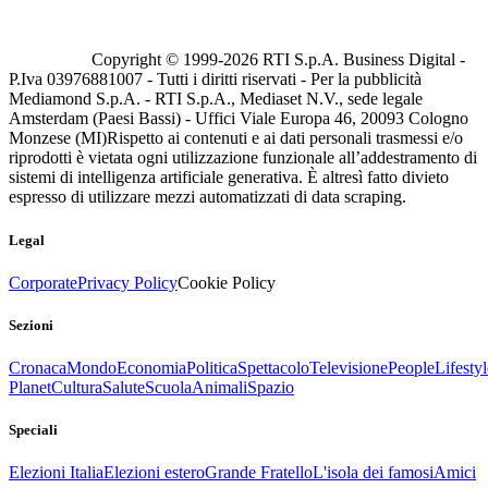
Copyright © 1999-
2026
RTI S.p.A. Business Digital -
P.Iva 03976881007 - Tutti i diritti riservati - Per la pubblicità
Mediamond S.p.A. - RTI S.p.A., Mediaset N.V., sede legale
Amsterdam (Paesi Bassi) - Uffici Viale Europa 46, 20093 Cologno
Monzese (MI)
Rispetto ai contenuti e ai dati personali trasmessi e/o
riprodotti è vietata ogni utilizzazione funzionale all’addestramento di
sistemi di intelligenza artificiale generativa. È altresì fatto divieto
espresso di utilizzare mezzi automatizzati di data scraping.
Legal
Corporate
Privacy Policy
Cookie Policy
Sezioni
Cronaca
Mondo
Economia
Politica
Spettacolo
Televisione
People
Lifestyl
Planet
Cultura
Salute
Scuola
Animali
Spazio
Speciali
Elezioni Italia
Elezioni estero
Grande Fratello
L'isola dei famosi
Amici