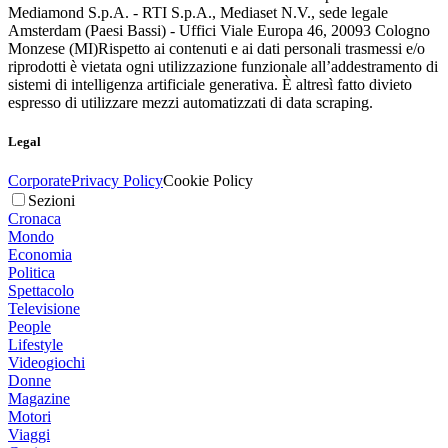
Mediamond S.p.A. - RTI S.p.A., Mediaset N.V., sede legale
Amsterdam (Paesi Bassi) - Uffici Viale Europa 46, 20093 Cologno
Monzese (MI)
Rispetto ai contenuti e ai dati personali trasmessi e/o
riprodotti è vietata ogni utilizzazione funzionale all’addestramento di
sistemi di intelligenza artificiale generativa. È altresì fatto divieto
espresso di utilizzare mezzi automatizzati di data scraping.
Legal
Corporate
Privacy Policy
Cookie Policy
Sezioni
Cronaca
Mondo
Economia
Politica
Spettacolo
Televisione
People
Lifestyle
Videogiochi
Donne
Magazine
Motori
Viaggi