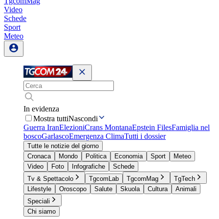
TgcomMag
Video
Schede
Sport
Meteo
In evidenza
Mostra tutti
Nascondi
Guerra Iran
Elezioni
Crans Montana
Epstein Files
Famiglia nel
bosco
Garlasco
Emergenza Clima
Tutti i dossier
Tutte le notizie del giorno
Cronaca
Mondo
Politica
Economia
Sport
Meteo
Video
Foto
Infografiche
Schede
Tv & Spettacolo
TgcomLab
TgcomMag
TgTech
Lifestyle
Oroscopo
Salute
Skuola
Cultura
Animali
Speciali
Chi siamo