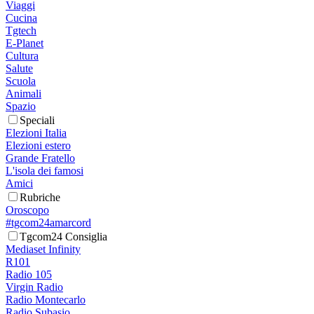
Viaggi
Cucina
Tgtech
E-Planet
Cultura
Salute
Scuola
Animali
Spazio
Speciali
Elezioni Italia
Elezioni estero
Grande Fratello
L'isola dei famosi
Amici
Rubriche
Oroscopo
#tgcom24amarcord
Tgcom24 Consiglia
Mediaset Infinity
R101
Radio 105
Virgin Radio
Radio Montecarlo
Radio Subasio