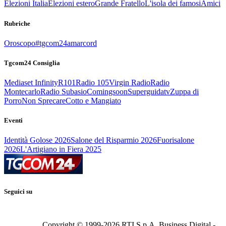
Elezioni Italia
Elezioni estero
Grande Fratello
L'isola dei famosi
Amici
Rubriche
Oroscopo
#tgcom24amarcord
Tgcom24 Consiglia
Mediaset Infinity
R101
Radio 105
Virgin Radio
Radio
Montecarlo
Radio Subasio
Comingsoon
Superguidatv
Zuppa di
Porro
Non Sprecare
Cotto e Mangiato
Eventi
Identità Golose 2026
Salone del Risparmio 2026
Fuorisalone
2026
L'Artigiano in Fiera 2025
Seguici su
Copyright © 1999-
2026
RTI S.p.A. Business Digital -