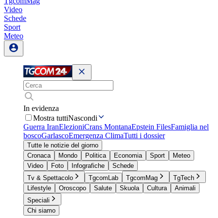
TgcomMag
Video
Schede
Sport
Meteo
In evidenza
Mostra tutti
Nascondi
Guerra Iran
Elezioni
Crans Montana
Epstein Files
Famiglia nel
bosco
Garlasco
Emergenza Clima
Tutti i dossier
Tutte le notizie del giorno
Cronaca
Mondo
Politica
Economia
Sport
Meteo
Video
Foto
Infografiche
Schede
Tv & Spettacolo
TgcomLab
TgcomMag
TgTech
Lifestyle
Oroscopo
Salute
Skuola
Cultura
Animali
Speciali
Chi siamo