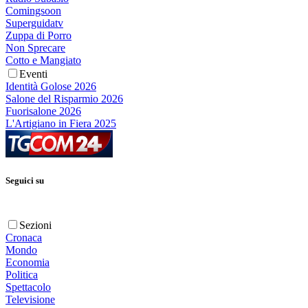
Comingsoon
Superguidatv
Zuppa di Porro
Non Sprecare
Cotto e Mangiato
Eventi
Identità Golose 2026
Salone del Risparmio 2026
Fuorisalone 2026
L'Artigiano in Fiera 2025
Seguici su
Sezioni
Cronaca
Mondo
Economia
Politica
Spettacolo
Televisione