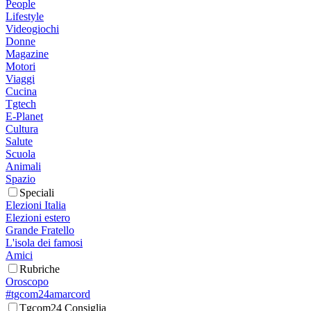
People
Lifestyle
Videogiochi
Donne
Magazine
Motori
Viaggi
Cucina
Tgtech
E-Planet
Cultura
Salute
Scuola
Animali
Spazio
Speciali
Elezioni Italia
Elezioni estero
Grande Fratello
L'isola dei famosi
Amici
Rubriche
Oroscopo
#tgcom24amarcord
Tgcom24 Consiglia