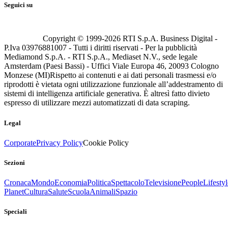
Seguici su
Copyright © 1999-
2026
RTI S.p.A. Business Digital -
P.Iva 03976881007 - Tutti i diritti riservati - Per la pubblicità
Mediamond S.p.A. - RTI S.p.A., Mediaset N.V., sede legale
Amsterdam (Paesi Bassi) - Uffici Viale Europa 46, 20093 Cologno
Monzese (MI)
Rispetto ai contenuti e ai dati personali trasmessi e/o
riprodotti è vietata ogni utilizzazione funzionale all’addestramento di
sistemi di intelligenza artificiale generativa. È altresì fatto divieto
espresso di utilizzare mezzi automatizzati di data scraping.
Legal
Corporate
Privacy Policy
Cookie Policy
Sezioni
Cronaca
Mondo
Economia
Politica
Spettacolo
Televisione
People
Lifestyl
Planet
Cultura
Salute
Scuola
Animali
Spazio
Speciali