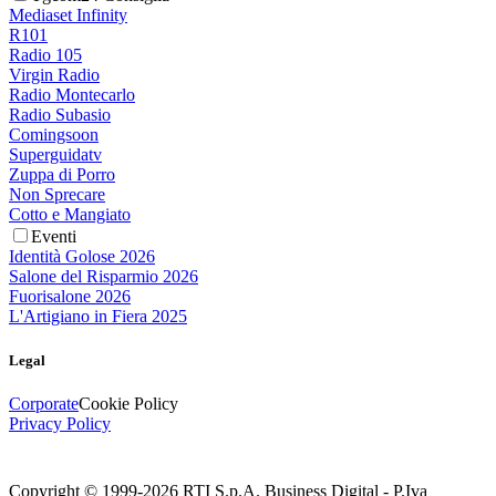
Mediaset Infinity
R101
Radio 105
Virgin Radio
Radio Montecarlo
Radio Subasio
Comingsoon
Superguidatv
Zuppa di Porro
Non Sprecare
Cotto e Mangiato
Eventi
Identità Golose 2026
Salone del Risparmio 2026
Fuorisalone 2026
L'Artigiano in Fiera 2025
Legal
Corporate
Cookie Policy
Privacy Policy
Copyright © 1999-
2026
RTI S.p.A. Business Digital - P.Iva