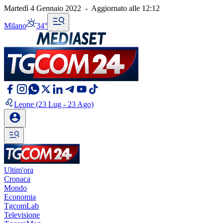
Martedì 4 Gennaio 2022
-
Aggiornato alle
12:12
Milano
34°
Leone
(23 Lug - 23 Ago)
Ultim'ora
Cronaca
Mondo
Economia
TgcomLab
Televisione