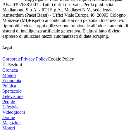
P.Iva 03976881007 - Tutti i diritti riservati - Per la pubblicità
Mediamond S.p.A. - RTI S.p.A., Mediaset N.V., sede legale
Amsterdam (Paesi Bassi) - Uffici Viale Europa 46, 20093 Cologno
Monzese (MI)
Rispetto ai contenuti e ai dati personali trasmessi e/o
riprodotti è vietata ogni utilizzazione funzionale all’addestramento di
sistemi di intelligenza artificiale generativa. È altresì fatto divieto
espresso di utilizzare mezzi automatizzati di data scraping.
Legal
Corporate
Privacy Policy
Cookie Policy
Sezioni
Cronaca
Mondo
Economia
Politica
Spettacolo
Televisione
People
Lifestyle
Videogiochi
Donne
Magazine
Motori