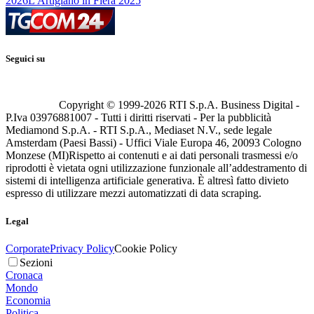
2026
L'Artigiano in Fiera 2025
Seguici su
Copyright © 1999-
2026
RTI S.p.A. Business Digital -
P.Iva 03976881007 - Tutti i diritti riservati - Per la pubblicità
Mediamond S.p.A. - RTI S.p.A., Mediaset N.V., sede legale
Amsterdam (Paesi Bassi) - Uffici Viale Europa 46, 20093 Cologno
Monzese (MI)
Rispetto ai contenuti e ai dati personali trasmessi e/o
riprodotti è vietata ogni utilizzazione funzionale all’addestramento di
sistemi di intelligenza artificiale generativa. È altresì fatto divieto
espresso di utilizzare mezzi automatizzati di data scraping.
Legal
Corporate
Privacy Policy
Cookie Policy
Sezioni
Cronaca
Mondo
Economia
Politica