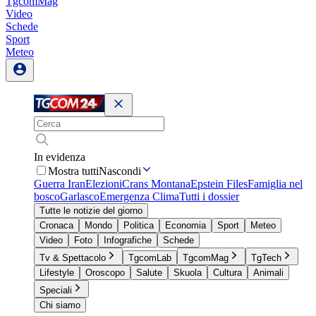
TgcomMag
Video
Schede
Sport
Meteo
In evidenza
Mostra tutti
Nascondi
Guerra Iran
Elezioni
Crans Montana
Epstein Files
Famiglia nel
bosco
Garlasco
Emergenza Clima
Tutti i dossier
Tutte le notizie del giorno
Cronaca
Mondo
Politica
Economia
Sport
Meteo
Video
Foto
Infografiche
Schede
Tv & Spettacolo
TgcomLab
TgcomMag
TgTech
Lifestyle
Oroscopo
Salute
Skuola
Cultura
Animali
Speciali
Chi siamo