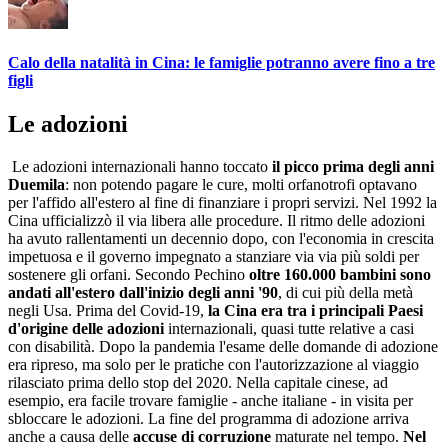
Calo della natalità in Cina: le famiglie potranno avere fino a tre
figli
Le adozioni
Le adozioni internazionali hanno toccato
il picco prima degli anni
Duemila
: non potendo pagare le cure, molti orfanotrofi optavano
per l'affido all'estero al fine di finanziare i propri servizi. Nel 1992 la
Cina ufficializzò il via libera alle procedure. Il ritmo delle adozioni
ha avuto rallentamenti un decennio dopo, con l'economia in crescita
impetuosa e il governo impegnato a stanziare via via più soldi per
sostenere gli orfani. Secondo Pechino
oltre 160.000 bambini sono
andati all'estero dall'inizio degli anni '90
, di cui più della metà
negli Usa. Prima del Covid-19,
la Cina era tra i principali Paesi
d'origine delle adozioni
internazionali, quasi tutte relative a casi
con disabilità. Dopo la pandemia l'esame delle domande di adozione
era ripreso, ma solo per le pratiche con l'autorizzazione al viaggio
rilasciato prima dello stop del 2020. Nella capitale cinese, ad
esempio, era facile trovare famiglie - anche italiane - in visita per
sbloccare le adozioni. La fine del programma di adozione arriva
anche a causa delle
accuse di corruzione
maturate nel tempo.
Nel