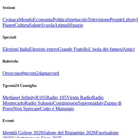
Sezioni
Cronaca
Mondo
Economia
Politica
Spettacolo
Televisione
People
Lifestyl
Planet
Cultura
Salute
Scuola
Animali
Spazio
Speciali
Elezioni Italia
Elezioni estero
Grande Fratello
L'isola dei famosi
Amici
Rubriche
Oroscopo
#tgcom24amarcord
Tgcom24 Consiglia
Mediaset Infinity
R101
Radio 105
Virgin Radio
Radio
Montecarlo
Radio Subasio
Comingsoon
Superguidatv
Zuppa di
Porro
Non Sprecare
Cotto e Mangiato
Eventi
Identità Golose 2026
Salone del Risparmio 2026
Fuorisalone