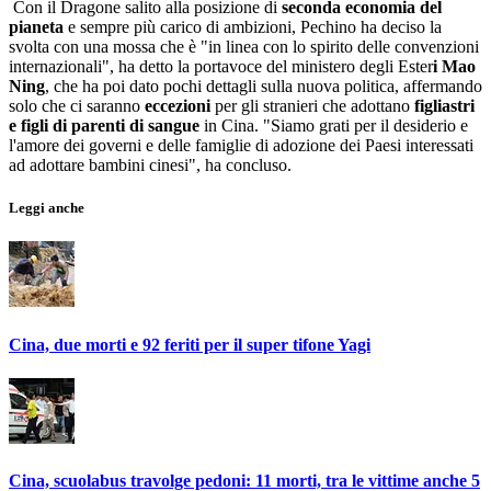
Con il Dragone salito alla posizione di
seconda economia del
pianeta
e sempre più carico di ambizioni, Pechino ha deciso la
svolta con una mossa che è "in linea con lo spirito delle convenzioni
internazionali", ha detto la portavoce del ministero degli Ester
i Mao
Ning
, che ha poi dato pochi dettagli sulla nuova politica, affermando
solo che ci saranno
eccezioni
per gli stranieri che adottano
figliastri
e figli di parenti di sangue
in Cina. "Siamo grati per il desiderio e
l'amore dei governi e delle famiglie di adozione dei Paesi interessati
ad adottare bambini cinesi", ha concluso.
Leggi anche
Cina, due morti e 92 feriti per il super tifone Yagi
Cina, scuolabus travolge pedoni: 11 morti, tra le vittime anche 5