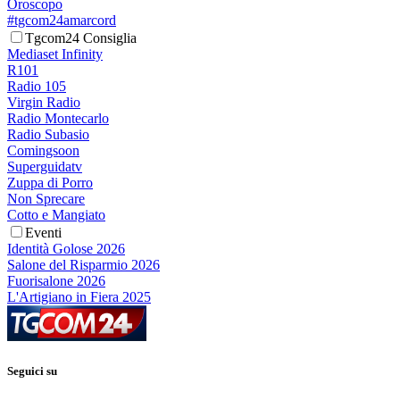
Oroscopo
#tgcom24amarcord
Tgcom24 Consiglia
Mediaset Infinity
R101
Radio 105
Virgin Radio
Radio Montecarlo
Radio Subasio
Comingsoon
Superguidatv
Zuppa di Porro
Non Sprecare
Cotto e Mangiato
Eventi
Identità Golose 2026
Salone del Risparmio 2026
Fuorisalone 2026
L'Artigiano in Fiera 2025
Seguici su