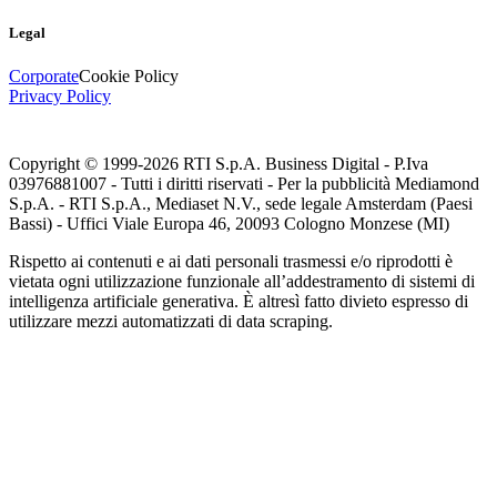
Legal
Corporate
Cookie Policy
Privacy Policy
Copyright © 1999-
2026
RTI S.p.A. Business Digital - P.Iva
03976881007 - Tutti i diritti riservati - Per la pubblicità Mediamond
S.p.A. - RTI S.p.A., Mediaset N.V., sede legale Amsterdam (Paesi
Bassi) - Uffici Viale Europa 46, 20093 Cologno Monzese (MI)
Rispetto ai contenuti e ai dati personali trasmessi e/o riprodotti è
vietata ogni utilizzazione funzionale all’addestramento di sistemi di
intelligenza artificiale generativa. È altresì fatto divieto espresso di
utilizzare mezzi automatizzati di data scraping.