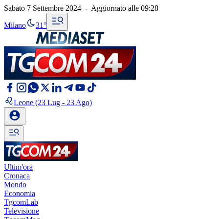
Sabato 7 Settembre 2024
-
Aggiornato alle
09:28
Milano
31°
Leone
(23 Lug - 23 Ago)
Ultim'ora
Cronaca
Mondo
Economia
TgcomLab
Televisione