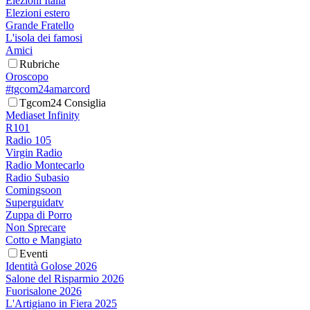
Elezioni Italia
Elezioni estero
Grande Fratello
L'isola dei famosi
Amici
Rubriche
Oroscopo
#tgcom24amarcord
Tgcom24 Consiglia
Mediaset Infinity
R101
Radio 105
Virgin Radio
Radio Montecarlo
Radio Subasio
Comingsoon
Superguidatv
Zuppa di Porro
Non Sprecare
Cotto e Mangiato
Eventi
Identità Golose 2026
Salone del Risparmio 2026
Fuorisalone 2026
L'Artigiano in Fiera 2025