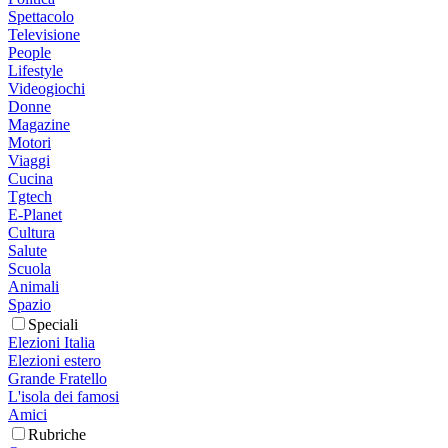
Spettacolo
Televisione
People
Lifestyle
Videogiochi
Donne
Magazine
Motori
Viaggi
Cucina
Tgtech
E-Planet
Cultura
Salute
Scuola
Animali
Spazio
Speciali
Elezioni Italia
Elezioni estero
Grande Fratello
L'isola dei famosi
Amici
Rubriche