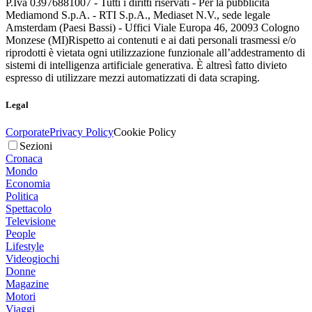
P.Iva 03976881007 - Tutti i diritti riservati - Per la pubblicità
Mediamond S.p.A. - RTI S.p.A., Mediaset N.V., sede legale
Amsterdam (Paesi Bassi) - Uffici Viale Europa 46, 20093 Cologno
Monzese (MI)
Rispetto ai contenuti e ai dati personali trasmessi e/o
riprodotti è vietata ogni utilizzazione funzionale all’addestramento di
sistemi di intelligenza artificiale generativa. È altresì fatto divieto
espresso di utilizzare mezzi automatizzati di data scraping.
Legal
Corporate
Privacy Policy
Cookie Policy
Sezioni
Cronaca
Mondo
Economia
Politica
Spettacolo
Televisione
People
Lifestyle
Videogiochi
Donne
Magazine
Motori
Viaggi