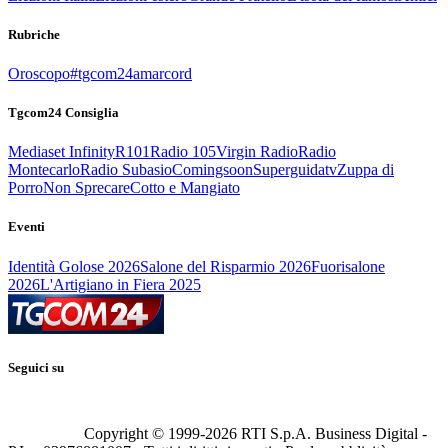
Rubriche
Oroscopo
#tgcom24amarcord
Tgcom24 Consiglia
Mediaset Infinity
R101
Radio 105
Virgin Radio
Radio
Montecarlo
Radio Subasio
Comingsoon
Superguidatv
Zuppa di
Porro
Non Sprecare
Cotto e Mangiato
Eventi
Identità Golose 2026
Salone del Risparmio 2026
Fuorisalone
2026
L'Artigiano in Fiera 2025
Seguici su
Copyright © 1999-
2026
RTI S.p.A. Business Digital -