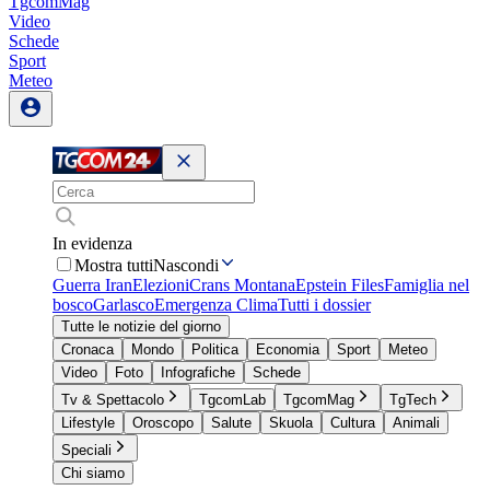
TgcomMag
Video
Schede
Sport
Meteo
In evidenza
Mostra tutti
Nascondi
Guerra Iran
Elezioni
Crans Montana
Epstein Files
Famiglia nel
bosco
Garlasco
Emergenza Clima
Tutti i dossier
Tutte le notizie del giorno
Cronaca
Mondo
Politica
Economia
Sport
Meteo
Video
Foto
Infografiche
Schede
Tv & Spettacolo
TgcomLab
TgcomMag
TgTech
Lifestyle
Oroscopo
Salute
Skuola
Cultura
Animali
Speciali
Chi siamo