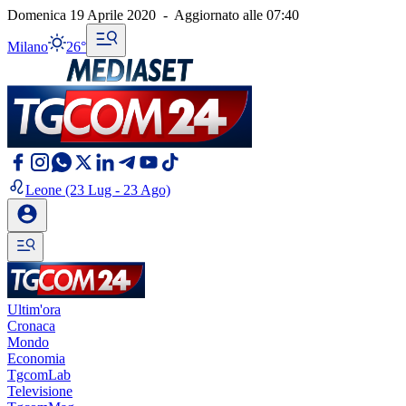
Domenica 19 Aprile 2020
-
Aggiornato alle
07:40
Milano
26°
Leone
(23 Lug - 23 Ago)
Ultim'ora
Cronaca
Mondo
Economia
TgcomLab
Televisione