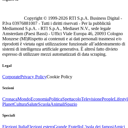
Copyright © 1999-
2026
RTI S.p.A. Business Digital -
P.Iva 03976881007 - Tutti i diritti riservati - Per la pubblicità
Mediamond S.p.A. - RTI S.p.A., Mediaset N.V., sede legale
Amsterdam (Paesi Bassi) - Uffici Viale Europa 46, 20093 Cologno
Monzese (MI)
Rispetto ai contenuti e ai dati personali trasmessi e/o
riprodotti è vietata ogni utilizzazione funzionale all’addestramento di
sistemi di intelligenza artificiale generativa. È altresì fatto divieto
espresso di utilizzare mezzi automatizzati di data scraping.
Legal
Corporate
Privacy Policy
Cookie Policy
Sezioni
Cronaca
Mondo
Economia
Politica
Spettacolo
Televisione
People
Lifestyl
Planet
Cultura
Salute
Scuola
Animali
Spazio
Speciali
Elezioni Italia
Elezioni estero
Grande Fratello
L'isola dei famosi
Amici