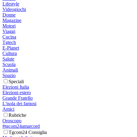
Lifestyle
Videogiochi
Donne
Magazine
Motori
Viaggi
Cucina
Tgtech
E-Planet
Cultura
Salute
Scuola
Animali
Spazio
Speciali
Elezioni Italia
Elezioni estero
Grande Fratello
L'isola dei famosi
Amici
Rubriche
Oroscopo
#tgcom24amarcord
Tgcom24 Consiglia