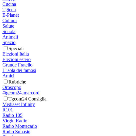
Cucina
Tgtech
E-Planet
Cultura
Salute
Scuola
Animali
Spazio
Speciali
Elezioni Italia
Elezioni estero
Grande Fratello
L'isola dei famosi
Amici
Rubriche
Oroscopo
#tgcom24amarcord
Tgcom24 Consiglia
Mediaset Infinity
R101
Radio 105
Virgin Radio
Radio Montecarlo
Radio Subasio