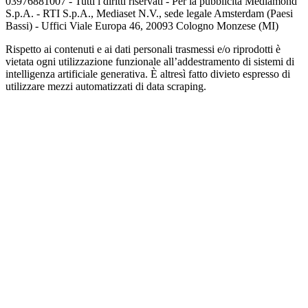
03976881007 - Tutti i diritti riservati - Per la pubblicità Mediamond
S.p.A. - RTI S.p.A., Mediaset N.V., sede legale Amsterdam (Paesi
Bassi) - Uffici Viale Europa 46, 20093 Cologno Monzese (MI)
Rispetto ai contenuti e ai dati personali trasmessi e/o riprodotti è
vietata ogni utilizzazione funzionale all’addestramento di sistemi di
intelligenza artificiale generativa. È altresì fatto divieto espresso di
utilizzare mezzi automatizzati di data scraping.