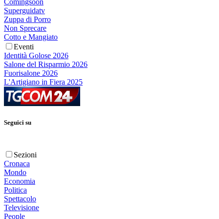
Comingsoon
Superguidatv
Zuppa di Porro
Non Sprecare
Cotto e Mangiato
Eventi
Identità Golose 2026
Salone del Risparmio 2026
Fuorisalone 2026
L'Artigiano in Fiera 2025
Seguici su
Sezioni
Cronaca
Mondo
Economia
Politica
Spettacolo
Televisione
People