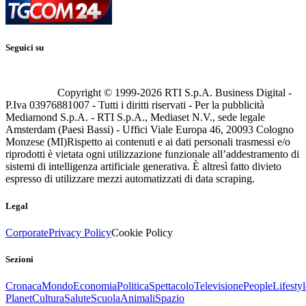
Seguici su
Copyright © 1999-
2026
RTI S.p.A. Business Digital -
P.Iva 03976881007 - Tutti i diritti riservati - Per la pubblicità
Mediamond S.p.A. - RTI S.p.A., Mediaset N.V., sede legale
Amsterdam (Paesi Bassi) - Uffici Viale Europa 46, 20093 Cologno
Monzese (MI)
Rispetto ai contenuti e ai dati personali trasmessi e/o
riprodotti è vietata ogni utilizzazione funzionale all’addestramento di
sistemi di intelligenza artificiale generativa. È altresì fatto divieto
espresso di utilizzare mezzi automatizzati di data scraping.
Legal
Corporate
Privacy Policy
Cookie Policy
Sezioni
Cronaca
Mondo
Economia
Politica
Spettacolo
Televisione
People
Lifestyl
Planet
Cultura
Salute
Scuola
Animali
Spazio