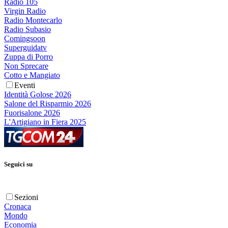
Radio 105
Virgin Radio
Radio Montecarlo
Radio Subasio
Comingsoon
Superguidatv
Zuppa di Porro
Non Sprecare
Cotto e Mangiato
Eventi
Identità Golose 2026
Salone del Risparmio 2026
Fuorisalone 2026
L'Artigiano in Fiera 2025
Seguici su
Sezioni
Cronaca
Mondo
Economia