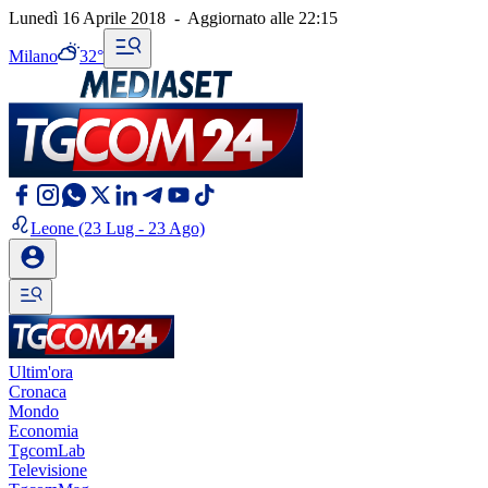
Lunedì 16 Aprile 2018
-
Aggiornato alle
22:15
Milano
32°
Leone
(23 Lug - 23 Ago)
Ultim'ora
Cronaca
Mondo
Economia
TgcomLab
Televisione