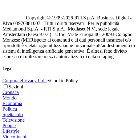
Copyright © 1999-
2026
RTI S.p.A. Business Digital -
P.Iva 03976881007 - Tutti i diritti riservati - Per la pubblicità
Mediamond S.p.A. - RTI S.p.A., Mediaset N.V., sede legale
Amsterdam (Paesi Bassi) - Uffici Viale Europa 46, 20093 Cologno
Monzese (MI)
Rispetto ai contenuti e ai dati personali trasmessi e/o
riprodotti è vietata ogni utilizzazione funzionale all’addestramento di
sistemi di intelligenza artificiale generativa. È altresì fatto divieto
espresso di utilizzare mezzi automatizzati di data scraping.
Legal
Corporate
Privacy Policy
Cookie Policy
Sezioni
Cronaca
Mondo
Economia
Politica
Spettacolo
Televisione
People
Lifestyle
Videogiochi