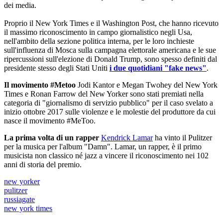
dei media.
Proprio il New York Times e il Washington Post, che hanno ricevuto
il massimo riconoscimento in campo giornalistico negli Usa,
nell'ambito della sezione politica interna, per le loro inchieste
sull'influenza di Mosca sulla campagna elettorale americana e le sue
ripercussioni sull'elezione di Donald Trump, sono spesso definiti dal
presidente stesso degli Stati Uniti
i due quotidiani "fake news"
.
Il movimento #Metoo
Jodi Kantor e Megan Twohey del New York
Times e Ronan Farrow del New Yorker sono stati premiati nella
categoria di "giornalismo di servizio pubblico" per il caso svelato a
inizio ottobre 2017 sulle violenze e le molestie del produttore da cui
nasce il movimento #MeToo.
La prima volta di un rapper
Kendrick Lamar
ha vinto il Pulitzer
per la musica per l'album "Damn". Lamar, un rapper, è il primo
musicista non classico né jazz a vincere il riconoscimento nei 102
anni di storia del premio.
new yorker
pulitzer
russiagate
new york times