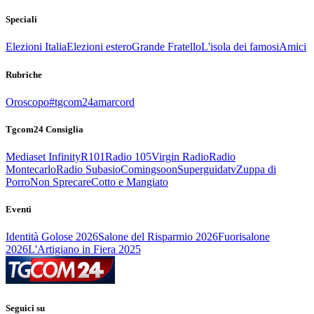
Speciali
Elezioni Italia
Elezioni estero
Grande Fratello
L'isola dei famosi
Amici
Rubriche
Oroscopo
#tgcom24amarcord
Tgcom24 Consiglia
Mediaset Infinity
R101
Radio 105
Virgin Radio
Radio
Montecarlo
Radio Subasio
Comingsoon
Superguidatv
Zuppa di
Porro
Non Sprecare
Cotto e Mangiato
Eventi
Identità Golose 2026
Salone del Risparmio 2026
Fuorisalone
2026
L'Artigiano in Fiera 2025
Seguici su