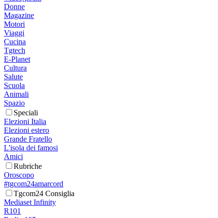
Donne
Magazine
Motori
Viaggi
Cucina
Tgtech
E-Planet
Cultura
Salute
Scuola
Animali
Spazio
Speciali
Elezioni Italia
Elezioni estero
Grande Fratello
L'isola dei famosi
Amici
Rubriche
Oroscopo
#tgcom24amarcord
Tgcom24 Consiglia
Mediaset Infinity
R101