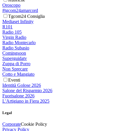
Oroscopo
#tgcom24amarcord
Tgcom24 Consiglia
Mediaset Infinity
R101
Radio 105
Virgin Radio
Radio Montecarlo
Radio Subasio
Comingsoon
Superguidatv
Zuppa di Porro
Non Sprecare
Cotto e Mangiato
Eventi
Identità Golose 2026
Salone del Risparmio 2026
Fuorisalone 2026
L'Artigiano in Fiera 2025
Legal
Corporate
Cookie Policy
Privacy Policy