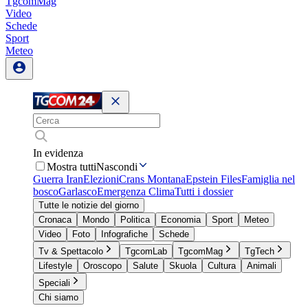
TgcomMag
Video
Schede
Sport
Meteo
In evidenza
Mostra tutti
Nascondi
Guerra Iran
Elezioni
Crans Montana
Epstein Files
Famiglia nel
bosco
Garlasco
Emergenza Clima
Tutti i dossier
Tutte le notizie del giorno
Cronaca
Mondo
Politica
Economia
Sport
Meteo
Video
Foto
Infografiche
Schede
Tv & Spettacolo
TgcomLab
TgcomMag
TgTech
Lifestyle
Oroscopo
Salute
Skuola
Cultura
Animali
Speciali
Chi siamo