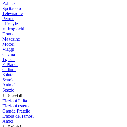
Politica
Spettacolo
Televisione
People
Lifestyle
Videogiochi
Donne
Magazine
Motori
Viaggi
Cucina
Tgtech
E-Planet
Cultura
Salute
Scuola
Animali
Spazio
Speciali
Elezioni Italia
Elezioni estero
Grande Fratello
L'isola dei famosi
Amici
Rubriche