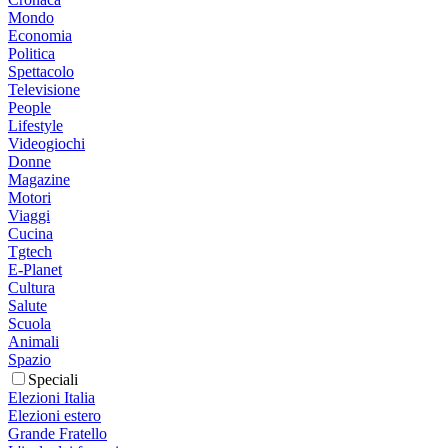
Mondo
Economia
Politica
Spettacolo
Televisione
People
Lifestyle
Videogiochi
Donne
Magazine
Motori
Viaggi
Cucina
Tgtech
E-Planet
Cultura
Salute
Scuola
Animali
Spazio
Speciali
Elezioni Italia
Elezioni estero
Grande Fratello