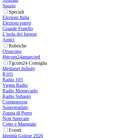
Animali
Spazio
Speciali
Elezioni Italia
Elezioni estero
Grande Fratello
L'isola dei famosi
Amici
Rubriche
Oroscopo
#tgcom24amarcord
Tgcom24 Consiglia
Mediaset Infinity
R101
Radio 105
Virgin Radio
Radio Montecarlo
Radio Subasio
Comingsoon
Superguidatv
Zuppa di Porro
Non Sprecare
Cotto e Mangiato
Eventi
Identità Golose 2026