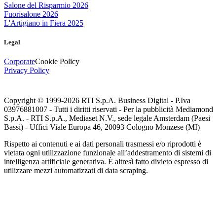
Salone del Risparmio 2026
Fuorisalone 2026
L'Artigiano in Fiera 2025
Legal
Corporate
Cookie Policy
Privacy Policy
Copyright © 1999-
2026
RTI S.p.A. Business Digital - P.Iva
03976881007 - Tutti i diritti riservati - Per la pubblicità Mediamond
S.p.A. - RTI S.p.A., Mediaset N.V., sede legale Amsterdam (Paesi
Bassi) - Uffici Viale Europa 46, 20093 Cologno Monzese (MI)
Rispetto ai contenuti e ai dati personali trasmessi e/o riprodotti è
vietata ogni utilizzazione funzionale all’addestramento di sistemi di
intelligenza artificiale generativa. È altresì fatto divieto espresso di
utilizzare mezzi automatizzati di data scraping.