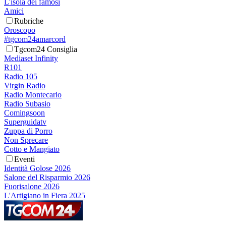
L'isola dei famosi
Amici
Rubriche
Oroscopo
#tgcom24amarcord
Tgcom24 Consiglia
Mediaset Infinity
R101
Radio 105
Virgin Radio
Radio Montecarlo
Radio Subasio
Comingsoon
Superguidatv
Zuppa di Porro
Non Sprecare
Cotto e Mangiato
Eventi
Identità Golose 2026
Salone del Risparmio 2026
Fuorisalone 2026
L'Artigiano in Fiera 2025