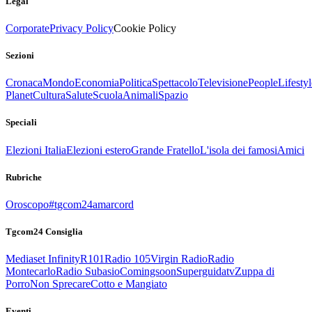
Legal
Corporate
Privacy Policy
Cookie Policy
Sezioni
Cronaca
Mondo
Economia
Politica
Spettacolo
Televisione
People
Lifestyl
Planet
Cultura
Salute
Scuola
Animali
Spazio
Speciali
Elezioni Italia
Elezioni estero
Grande Fratello
L'isola dei famosi
Amici
Rubriche
Oroscopo
#tgcom24amarcord
Tgcom24 Consiglia
Mediaset Infinity
R101
Radio 105
Virgin Radio
Radio
Montecarlo
Radio Subasio
Comingsoon
Superguidatv
Zuppa di
Porro
Non Sprecare
Cotto e Mangiato
Eventi