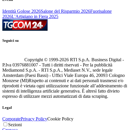
Identità Golose 2026
Salone del Risparmio 2026
Fuorisalone
2026
L'Artigiano in Fiera 2025
Seguici su
Copyright © 1999-
2026
RTI S.p.A. Business Digital -
P.Iva 03976881007 - Tutti i diritti riservati - Per la pubblicità
Mediamond S.p.A. - RTI S.p.A., Mediaset N.V., sede legale
Amsterdam (Paesi Bassi) - Uffici Viale Europa 46, 20093 Cologno
Monzese (MI)
Rispetto ai contenuti e ai dati personali trasmessi e/o
riprodotti è vietata ogni utilizzazione funzionale all’addestramento di
sistemi di intelligenza artificiale generativa. È altresì fatto divieto
espresso di utilizzare mezzi automatizzati di data scraping.
Legal
Corporate
Privacy Policy
Cookie Policy
Sezioni
Cronaca