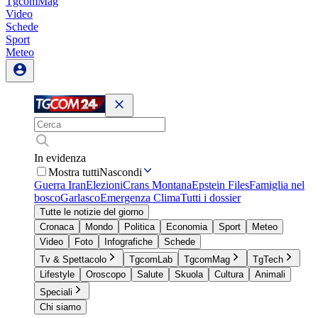
TgcomMag
Video
Schede
Sport
Meteo
In evidenza
Mostra tutti
Nascondi
Guerra Iran
Elezioni
Crans Montana
Epstein Files
Famiglia nel
bosco
Garlasco
Emergenza Clima
Tutti i dossier
Tutte le notizie del giorno
Cronaca
Mondo
Politica
Economia
Sport
Meteo
Video
Foto
Infografiche
Schede
Tv & Spettacolo
TgcomLab
TgcomMag
TgTech
Lifestyle
Oroscopo
Salute
Skuola
Cultura
Animali
Speciali
Chi siamo