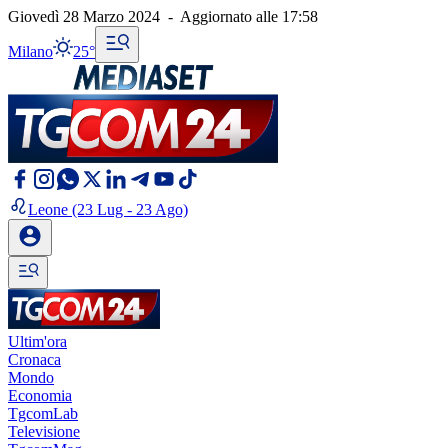
Giovedì 28 Marzo 2024
-
Aggiornato alle
17:58
Milano
25°
Leone
(23 Lug - 23 Ago)
Ultim'ora
Cronaca
Mondo
Economia
TgcomLab
Televisione