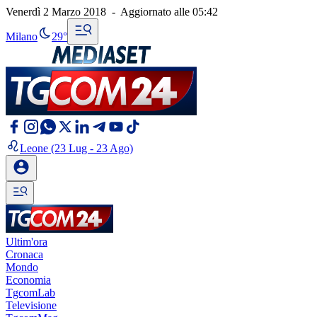
Venerdì 2 Marzo 2018
-
Aggiornato alle
05:42
Milano
29°
Leone
(23 Lug - 23 Ago)
Ultim'ora
Cronaca
Mondo
Economia
TgcomLab
Televisione