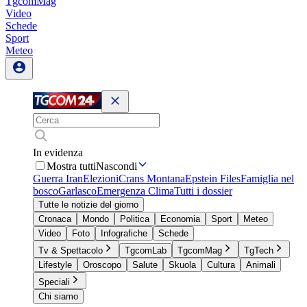
TgcomMag
Video
Schede
Sport
Meteo
In evidenza
Mostra tutti
Nascondi
Guerra Iran
Elezioni
Crans Montana
Epstein Files
Famiglia nel
bosco
Garlasco
Emergenza Clima
Tutti i dossier
Tutte le notizie del giorno
Cronaca
Mondo
Politica
Economia
Sport
Meteo
Video
Foto
Infografiche
Schede
Tv & Spettacolo
TgcomLab
TgcomMag
TgTech
Lifestyle
Oroscopo
Salute
Skuola
Cultura
Animali
Speciali
Chi siamo