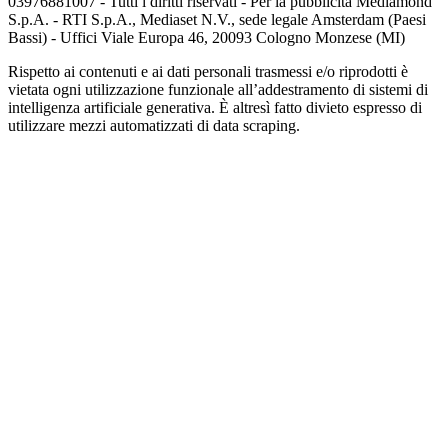
03976881007 - Tutti i diritti riservati - Per la pubblicità Mediamond
S.p.A. - RTI S.p.A., Mediaset N.V., sede legale Amsterdam (Paesi
Bassi) - Uffici Viale Europa 46, 20093 Cologno Monzese (MI)
Rispetto ai contenuti e ai dati personali trasmessi e/o riprodotti è
vietata ogni utilizzazione funzionale all’addestramento di sistemi di
intelligenza artificiale generativa. È altresì fatto divieto espresso di
utilizzare mezzi automatizzati di data scraping.