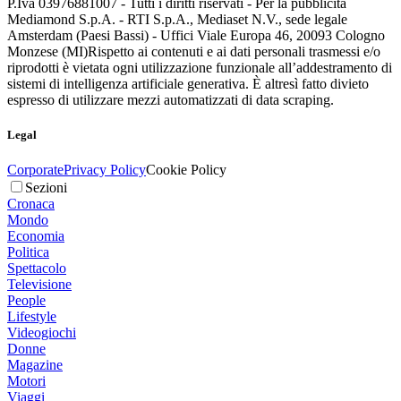
P.Iva 03976881007 - Tutti i diritti riservati - Per la pubblicità
Mediamond S.p.A. - RTI S.p.A., Mediaset N.V., sede legale
Amsterdam (Paesi Bassi) - Uffici Viale Europa 46, 20093 Cologno
Monzese (MI)
Rispetto ai contenuti e ai dati personali trasmessi e/o
riprodotti è vietata ogni utilizzazione funzionale all’addestramento di
sistemi di intelligenza artificiale generativa. È altresì fatto divieto
espresso di utilizzare mezzi automatizzati di data scraping.
Legal
Corporate
Privacy Policy
Cookie Policy
Sezioni
Cronaca
Mondo
Economia
Politica
Spettacolo
Televisione
People
Lifestyle
Videogiochi
Donne
Magazine
Motori
Viaggi