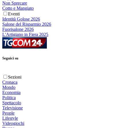
Non Sprecare
Cotto e Mangiato
Eventi
Identità Golose 2026
Salone del Risparmio 2026
Fuorisalone 2026
L'Artigiano in Fiera 2025
Seguici su
Sezioni
Cronaca
Mondo
Economia
Politica
Spettacolo
Televisione
People
Lifestyle
Videogiochi