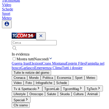
TgcomMag
Video
Schede
Sport
Meteo
In evidenza
Mostra tutti
Nascondi
Guerra Iran
Elezioni
Crans Montana
Epstein Files
Famiglia nel
bosco
Garlasco
Emergenza Clima
Tutti i dossier
Tutte le notizie del giorno
Cronaca
Mondo
Politica
Economia
Sport
Meteo
Video
Foto
Infografiche
Schede
Tv & Spettacolo
TgcomLab
TgcomMag
TgTech
Lifestyle
Oroscopo
Salute
Skuola
Cultura
Animali
Speciali
Chi siamo