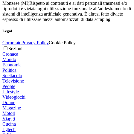
Monzese (MI)
Rispetto ai contenuti e ai dati personali trasmessi e/o
riprodotti è vietata ogni utilizzazione funzionale all’addestramento di
sistemi di intelligenza artificiale generativa. È altresì fatto divieto
espresso di utilizzare mezzi automatizzati di data scraping.
Legal
Corporate
Privacy Policy
Cookie Policy
Sezioni
Cronaca
Mondo
Economia
Politica
Spettacolo
Televisione
People
Lifestyle
Videogiochi
Donne
Magazine
Motori
Viaggi
Cucina
Tgtech