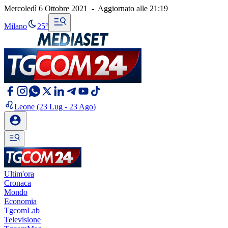
Mercoledì 6 Ottobre 2021
-
Aggiornato alle
21:19
Milano
25°
Leone
(23 Lug - 23 Ago)
Ultim'ora
Cronaca
Mondo
Economia
TgcomLab
Televisione