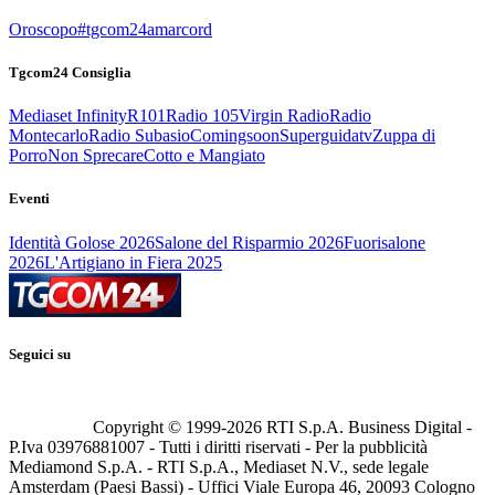
Oroscopo
#tgcom24amarcord
Tgcom24 Consiglia
Mediaset Infinity
R101
Radio 105
Virgin Radio
Radio
Montecarlo
Radio Subasio
Comingsoon
Superguidatv
Zuppa di
Porro
Non Sprecare
Cotto e Mangiato
Eventi
Identità Golose 2026
Salone del Risparmio 2026
Fuorisalone
2026
L'Artigiano in Fiera 2025
Seguici su
Copyright © 1999-
2026
RTI S.p.A. Business Digital -
P.Iva 03976881007 - Tutti i diritti riservati - Per la pubblicità
Mediamond S.p.A. - RTI S.p.A., Mediaset N.V., sede legale
Amsterdam (Paesi Bassi) - Uffici Viale Europa 46, 20093 Cologno