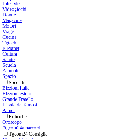
Lifestyle
Videogiochi
Donne
Magazine
Motori
Viaggi
Cucina
Tgtech
E-Planet
Cultura
Salute
Scuola
Animali
Spazio
Speciali
Elezioni Italia
Elezioni estero
Grande Fratello
L'isola dei famosi
Amici
Rubriche
Oroscopo
#tgcom24amarcord
Tgcom24 Consiglia