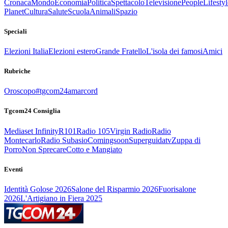
Cronaca
Mondo
Economia
Politica
Spettacolo
Televisione
People
Lifestyl
Planet
Cultura
Salute
Scuola
Animali
Spazio
Speciali
Elezioni Italia
Elezioni estero
Grande Fratello
L'isola dei famosi
Amici
Rubriche
Oroscopo
#tgcom24amarcord
Tgcom24 Consiglia
Mediaset Infinity
R101
Radio 105
Virgin Radio
Radio
Montecarlo
Radio Subasio
Comingsoon
Superguidatv
Zuppa di
Porro
Non Sprecare
Cotto e Mangiato
Eventi
Identità Golose 2026
Salone del Risparmio 2026
Fuorisalone
2026
L'Artigiano in Fiera 2025