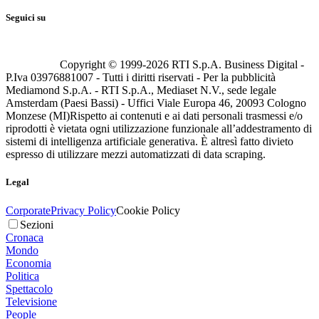
Seguici su
Copyright © 1999-
2026
RTI S.p.A. Business Digital -
P.Iva 03976881007 - Tutti i diritti riservati - Per la pubblicità
Mediamond S.p.A. - RTI S.p.A., Mediaset N.V., sede legale
Amsterdam (Paesi Bassi) - Uffici Viale Europa 46, 20093 Cologno
Monzese (MI)
Rispetto ai contenuti e ai dati personali trasmessi e/o
riprodotti è vietata ogni utilizzazione funzionale all’addestramento di
sistemi di intelligenza artificiale generativa. È altresì fatto divieto
espresso di utilizzare mezzi automatizzati di data scraping.
Legal
Corporate
Privacy Policy
Cookie Policy
Sezioni
Cronaca
Mondo
Economia
Politica
Spettacolo
Televisione
People