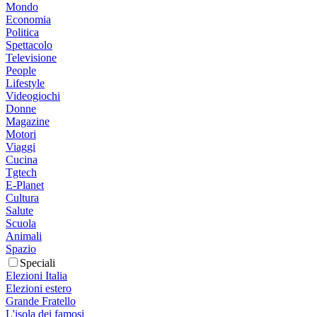
Mondo
Economia
Politica
Spettacolo
Televisione
People
Lifestyle
Videogiochi
Donne
Magazine
Motori
Viaggi
Cucina
Tgtech
E-Planet
Cultura
Salute
Scuola
Animali
Spazio
Speciali
Elezioni Italia
Elezioni estero
Grande Fratello
L'isola dei famosi