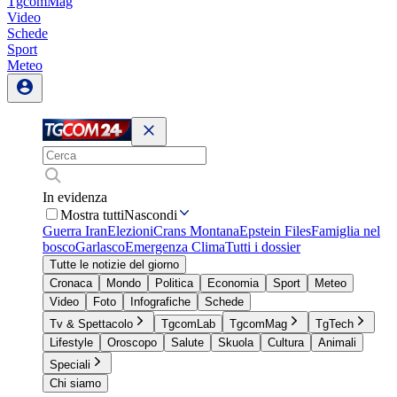
TgcomMag
Video
Schede
Sport
Meteo
In evidenza
Mostra tutti
Nascondi
Guerra Iran
Elezioni
Crans Montana
Epstein Files
Famiglia nel
bosco
Garlasco
Emergenza Clima
Tutti i dossier
Tutte le notizie del giorno
Cronaca
Mondo
Politica
Economia
Sport
Meteo
Video
Foto
Infografiche
Schede
Tv & Spettacolo
TgcomLab
TgcomMag
TgTech
Lifestyle
Oroscopo
Salute
Skuola
Cultura
Animali
Speciali
Chi siamo