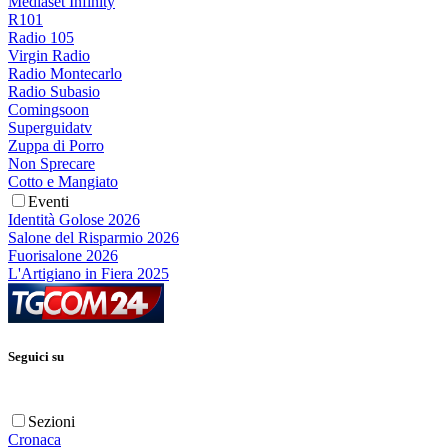
Mediaset Infinity
R101
Radio 105
Virgin Radio
Radio Montecarlo
Radio Subasio
Comingsoon
Superguidatv
Zuppa di Porro
Non Sprecare
Cotto e Mangiato
Eventi
Identità Golose 2026
Salone del Risparmio 2026
Fuorisalone 2026
L'Artigiano in Fiera 2025
Seguici su
Sezioni
Cronaca