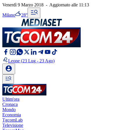
Venerdì 9 Marzo 2018
-
Aggiornato alle
11:13
Milano
28°
Leone
(23 Lug - 23 Ago)
Ultim'ora
Cronaca
Mondo
Economia
TgcomLab
Televisione