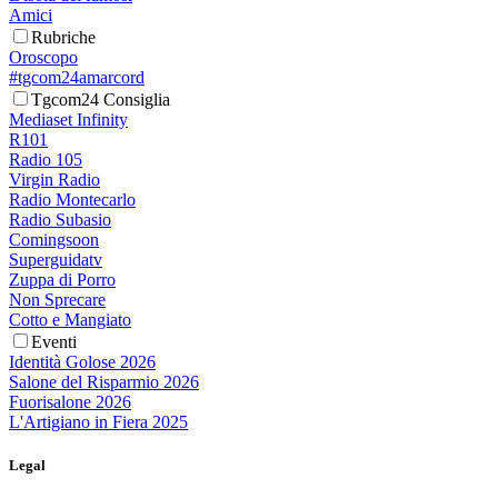
Amici
Rubriche
Oroscopo
#tgcom24amarcord
Tgcom24 Consiglia
Mediaset Infinity
R101
Radio 105
Virgin Radio
Radio Montecarlo
Radio Subasio
Comingsoon
Superguidatv
Zuppa di Porro
Non Sprecare
Cotto e Mangiato
Eventi
Identità Golose 2026
Salone del Risparmio 2026
Fuorisalone 2026
L'Artigiano in Fiera 2025
Legal