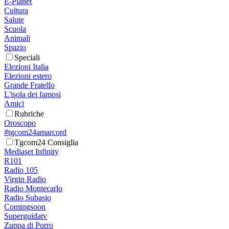
E-Planet
Cultura
Salute
Scuola
Animali
Spazio
Speciali
Elezioni Italia
Elezioni estero
Grande Fratello
L'isola dei famosi
Amici
Rubriche
Oroscopo
#tgcom24amarcord
Tgcom24 Consiglia
Mediaset Infinity
R101
Radio 105
Virgin Radio
Radio Montecarlo
Radio Subasio
Comingsoon
Superguidatv
Zuppa di Porro