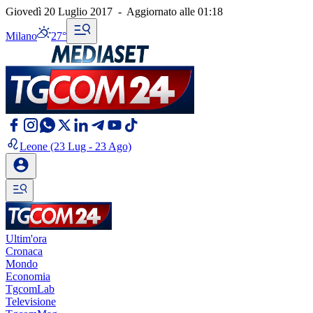
Giovedì 20 Luglio 2017
-
Aggiornato alle
01:18
Milano
27°
Leone
(23 Lug - 23 Ago)
Ultim'ora
Cronaca
Mondo
Economia
TgcomLab
Televisione