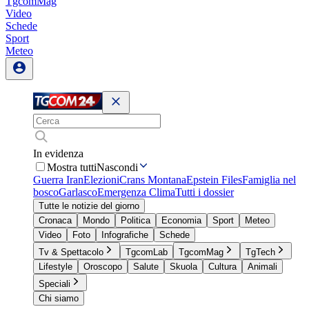
TgcomMag
Video
Schede
Sport
Meteo
In evidenza
Mostra tutti
Nascondi
Guerra Iran
Elezioni
Crans Montana
Epstein Files
Famiglia nel
bosco
Garlasco
Emergenza Clima
Tutti i dossier
Tutte le notizie del giorno
Cronaca
Mondo
Politica
Economia
Sport
Meteo
Video
Foto
Infografiche
Schede
Tv & Spettacolo
TgcomLab
TgcomMag
TgTech
Lifestyle
Oroscopo
Salute
Skuola
Cultura
Animali
Speciali
Chi siamo