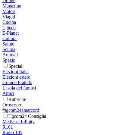
Donne
Magazine
Motori
Viaggi
Cucina
Tgtech
E-Planet
Cultura
Salute
Scuola
Animali
Spazio
Speciali
Elezioni Italia
Elezioni estero
Grande Fratello
L'isola dei famosi
Amici
Rubriche
Oroscopo
#tgcom24amarcord
Tgcom24 Consiglia
Mediaset Infinity
R101
Radio 105