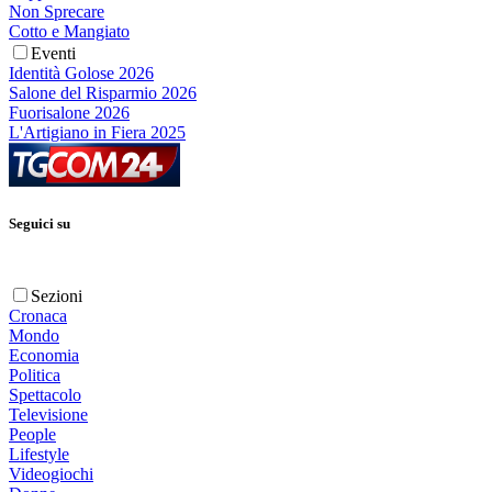
Non Sprecare
Cotto e Mangiato
Eventi
Identità Golose 2026
Salone del Risparmio 2026
Fuorisalone 2026
L'Artigiano in Fiera 2025
Seguici su
Sezioni
Cronaca
Mondo
Economia
Politica
Spettacolo
Televisione
People
Lifestyle
Videogiochi