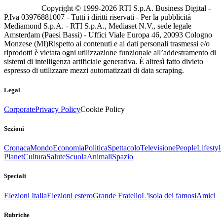
Copyright © 1999-
2026
RTI S.p.A. Business Digital -
P.Iva 03976881007 - Tutti i diritti riservati - Per la pubblicità
Mediamond S.p.A. - RTI S.p.A., Mediaset N.V., sede legale
Amsterdam (Paesi Bassi) - Uffici Viale Europa 46, 20093 Cologno
Monzese (MI)
Rispetto ai contenuti e ai dati personali trasmessi e/o
riprodotti è vietata ogni utilizzazione funzionale all’addestramento di
sistemi di intelligenza artificiale generativa. È altresì fatto divieto
espresso di utilizzare mezzi automatizzati di data scraping.
Legal
Corporate
Privacy Policy
Cookie Policy
Sezioni
Cronaca
Mondo
Economia
Politica
Spettacolo
Televisione
People
Lifestyl
Planet
Cultura
Salute
Scuola
Animali
Spazio
Speciali
Elezioni Italia
Elezioni estero
Grande Fratello
L'isola dei famosi
Amici
Rubriche