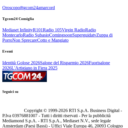
Oroscopo
#tgcom24amarcord
Tgcom24 Consiglia
Mediaset Infinity
R101
Radio 105
Virgin Radio
Radio
Montecarlo
Radio Subasio
Comingsoon
Superguidatv
Zuppa di
Porro
Non Sprecare
Cotto e Mangiato
Eventi
Identità Golose 2026
Salone del Risparmio 2026
Fuorisalone
2026
L'Artigiano in Fiera 2025
Seguici su
Copyright © 1999-
2026
RTI S.p.A. Business Digital -
P.Iva 03976881007 - Tutti i diritti riservati - Per la pubblicità
Mediamond S.p.A. - RTI S.p.A., Mediaset N.V., sede legale
Amsterdam (Paesi Bassi) - Uffici Viale Europa 46, 20093 Cologno