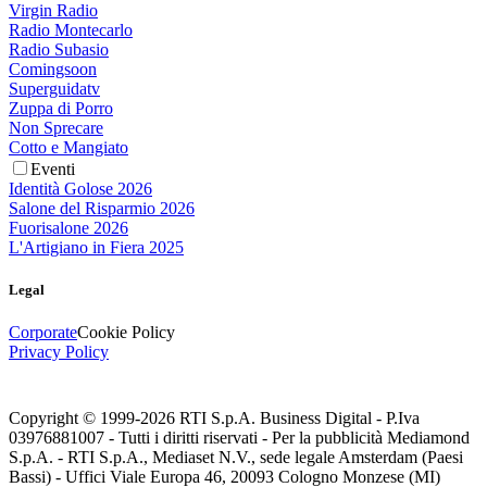
Virgin Radio
Radio Montecarlo
Radio Subasio
Comingsoon
Superguidatv
Zuppa di Porro
Non Sprecare
Cotto e Mangiato
Eventi
Identità Golose 2026
Salone del Risparmio 2026
Fuorisalone 2026
L'Artigiano in Fiera 2025
Legal
Corporate
Cookie Policy
Privacy Policy
Copyright © 1999-
2026
RTI S.p.A. Business Digital - P.Iva
03976881007 - Tutti i diritti riservati - Per la pubblicità Mediamond
S.p.A. - RTI S.p.A., Mediaset N.V., sede legale Amsterdam (Paesi
Bassi) - Uffici Viale Europa 46, 20093 Cologno Monzese (MI)