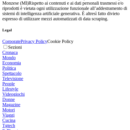
Monzese (MI)
Rispetto ai contenuti e ai dati personali trasmessi e/o
riprodotti è vietata ogni utilizzazione funzionale all’addestramento di
sistemi di intelligenza artificiale generativa. È altresì fatto divieto
espresso di utilizzare mezzi automatizzati di data scraping.
Legal
Corporate
Privacy Policy
Cookie Policy
Sezioni
Cronaca
Mondo
Economia
Politica
Spettacolo
Televisione
People
Lifestyle
Videogiochi
Donne
Magazine
Motori
Viaggi
Cucina
Tgtech