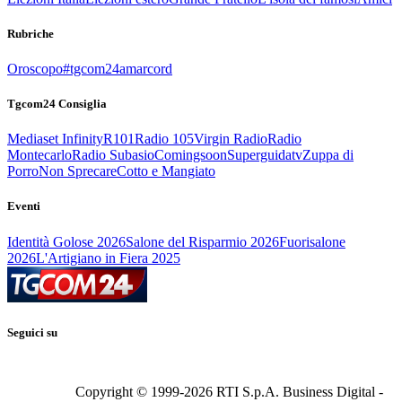
Rubriche
Oroscopo
#tgcom24amarcord
Tgcom24 Consiglia
Mediaset Infinity
R101
Radio 105
Virgin Radio
Radio
Montecarlo
Radio Subasio
Comingsoon
Superguidatv
Zuppa di
Porro
Non Sprecare
Cotto e Mangiato
Eventi
Identità Golose 2026
Salone del Risparmio 2026
Fuorisalone
2026
L'Artigiano in Fiera 2025
Seguici su
Copyright © 1999-
2026
RTI S.p.A. Business Digital -