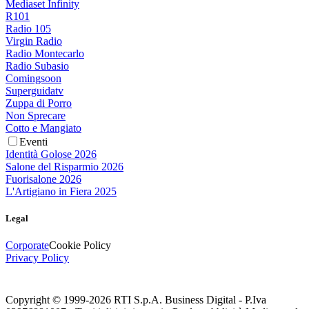
Mediaset Infinity
R101
Radio 105
Virgin Radio
Radio Montecarlo
Radio Subasio
Comingsoon
Superguidatv
Zuppa di Porro
Non Sprecare
Cotto e Mangiato
Eventi
Identità Golose 2026
Salone del Risparmio 2026
Fuorisalone 2026
L'Artigiano in Fiera 2025
Legal
Corporate
Cookie Policy
Privacy Policy
Copyright © 1999-
2026
RTI S.p.A. Business Digital - P.Iva