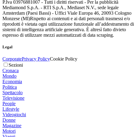
P.Iva 03976881007 - Tutti i diritti riservati - Per la pubblicità
Mediamond S.p.A. - RTI S.p.A., Mediaset N.V., sede legale
Amsterdam (Paesi Bassi) - Uffici Viale Europa 46, 20093 Cologno
Monzese (MI)
Rispetto ai contenuti e ai dati personali trasmessi e/o
riprodotti è vietata ogni utilizzazione funzionale all’addestramento di
sistemi di intelligenza artificiale generativa. È altresì fatto divieto
espresso di utilizzare mezzi automatizzati di data scraping.
Legal
Corporate
Privacy Policy
Cookie Policy
Sezioni
Cronaca
Mondo
Economia
Politica
Spettacolo
Televisione
People
Lifestyle
Videogiochi
Donne
Magazine
Motori
Viaggi