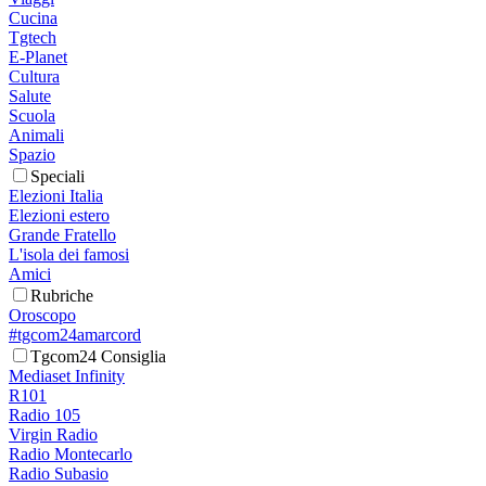
Cucina
Tgtech
E-Planet
Cultura
Salute
Scuola
Animali
Spazio
Speciali
Elezioni Italia
Elezioni estero
Grande Fratello
L'isola dei famosi
Amici
Rubriche
Oroscopo
#tgcom24amarcord
Tgcom24 Consiglia
Mediaset Infinity
R101
Radio 105
Virgin Radio
Radio Montecarlo
Radio Subasio