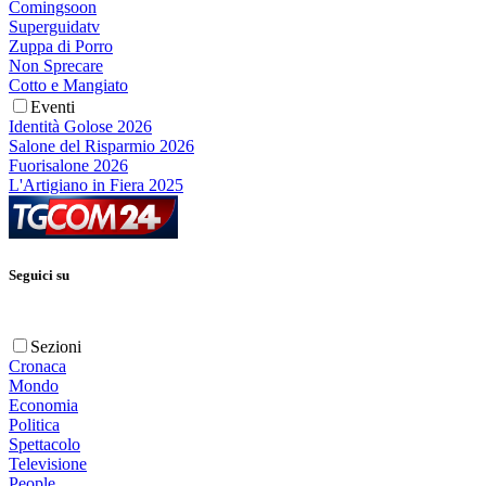
Comingsoon
Superguidatv
Zuppa di Porro
Non Sprecare
Cotto e Mangiato
Eventi
Identità Golose 2026
Salone del Risparmio 2026
Fuorisalone 2026
L'Artigiano in Fiera 2025
Seguici su
Sezioni
Cronaca
Mondo
Economia
Politica
Spettacolo
Televisione
People