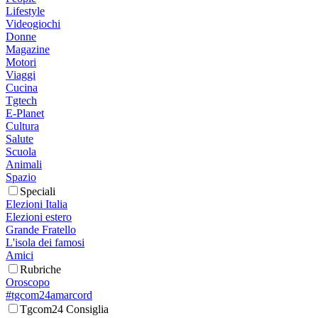
Lifestyle
Videogiochi
Donne
Magazine
Motori
Viaggi
Cucina
Tgtech
E-Planet
Cultura
Salute
Scuola
Animali
Spazio
Speciali
Elezioni Italia
Elezioni estero
Grande Fratello
L'isola dei famosi
Amici
Rubriche
Oroscopo
#tgcom24amarcord
Tgcom24 Consiglia