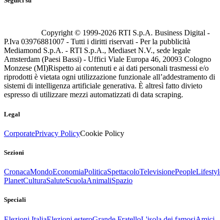
Seguici su
Copyright © 1999-
2026
RTI S.p.A. Business Digital -
P.Iva 03976881007 - Tutti i diritti riservati - Per la pubblicità
Mediamond S.p.A. - RTI S.p.A., Mediaset N.V., sede legale
Amsterdam (Paesi Bassi) - Uffici Viale Europa 46, 20093 Cologno
Monzese (MI)
Rispetto ai contenuti e ai dati personali trasmessi e/o
riprodotti è vietata ogni utilizzazione funzionale all’addestramento di
sistemi di intelligenza artificiale generativa. È altresì fatto divieto
espresso di utilizzare mezzi automatizzati di data scraping.
Legal
Corporate
Privacy Policy
Cookie Policy
Sezioni
Cronaca
Mondo
Economia
Politica
Spettacolo
Televisione
People
Lifestyl
Planet
Cultura
Salute
Scuola
Animali
Spazio
Speciali
Elezioni Italia
Elezioni estero
Grande Fratello
L'isola dei famosi
Amici