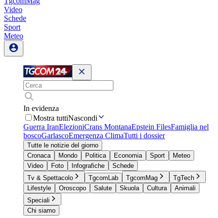
TgcomMag
Video
Schede
Sport
Meteo
In evidenza
Mostra tutti
Nascondi
Guerra Iran
Elezioni
Crans Montana
Epstein Files
Famiglia nel
bosco
Garlasco
Emergenza Clima
Tutti i dossier
Tutte le notizie del giorno
Cronaca
Mondo
Politica
Economia
Sport
Meteo
Video
Foto
Infografiche
Schede
Tv & Spettacolo
TgcomLab
TgcomMag
TgTech
Lifestyle
Oroscopo
Salute
Skuola
Cultura
Animali
Speciali
Chi siamo