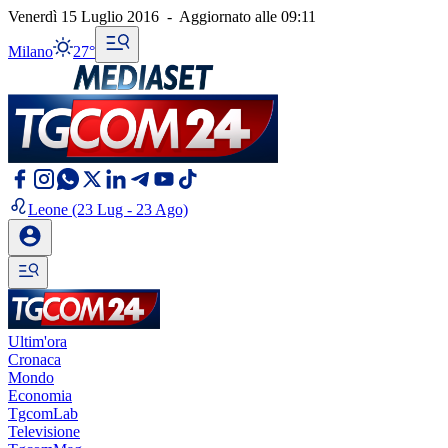
Venerdì 15 Luglio 2016
-
Aggiornato alle
09:11
Milano
27°
Leone
(23 Lug - 23 Ago)
Ultim'ora
Cronaca
Mondo
Economia
TgcomLab
Televisione