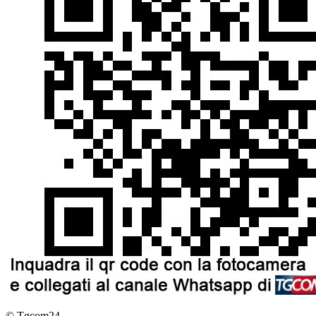
© Tgcom24