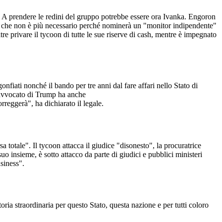
. A prendere le redini del gruppo potrebbe essere ora Ivanka. Engoron
do che non è più necessario perché nominerà un "monitor indipendente"
e privare il tycoon di tutte le sue riserve di cash, mentre è impegnato
nfiati nonché il bando per tre anni dal fare affari nello Stato di
L'avvocato di Trump ha anche
rreggerà", ha dichiarato il legale.
a totale". Il tycoon attacca il giudice "disonesto", la procuratrice
o insieme, è sotto attacco da parte di giudici e pubblici ministeri
siness".
ria straordinaria per questo Stato, questa nazione e per tutti coloro