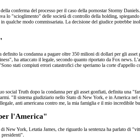
della conferma del processo per il caso della pornostar Stormy Daniels
ava lo "scioglimento" delle società di controllo della holding, spiegan
 in qualche modo commissariata. La decisione del giudice potrebbe inoltr
"
finito la condanna a pagare oltre 350 milioni di dollari per gli asset go
iness", ha attaccato il legale, secondo quanto riportato da Fox news. 
"Sono stati compiuti errori catastrofici che speriamo la corte d'appello co
o social Truth dopo la condanna per gli asset gonfiati, definita una "fars
armi. "Il sistema giudiziario nello Stato di New York, e in America nel su
legale, anti americana contro me, la mia famiglia e il mio incredibile bu
 per l'America"
 di New York, Letatia James, che riguardo la sentenza ha parlato di "vitto
 presidenti".