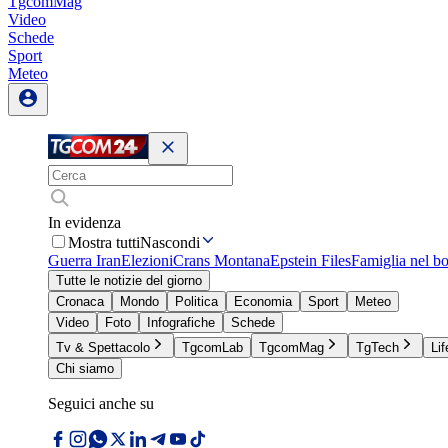
TgcomMag
Video
Schede
Sport
Meteo
In evidenza
Mostra tutti
Nascondi
Guerra Iran
Elezioni
Crans Montana
Epstein Files
Famiglia nel b
Tutte le notizie del giorno
Cronaca
Mondo
Politica
Economia
Sport
Meteo
Video
Foto
Infografiche
Schede
Tv & Spettacolo
TgcomLab
TgcomMag
TgTech
Lif
Chi siamo
Seguici anche su