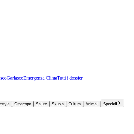
osco
Garlasco
Emergenza Clima
Tutti i dossier
estyle
Oroscopo
Salute
Skuola
Cultura
Animali
Speciali