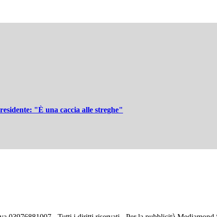
residente: "È una caccia alle streghe"
va 03976881007 - Tutti i diritti riservati - Per la pubblicità Mediamon