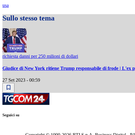
usa
Sullo stesso tema
richiesta danni per 250 milioni di dollari
Giudice di New York ritiene Trump responsabile di frode | L'ex p
27 Set 2023 - 00:59
Seguici su
Copyright © 1999-
2026
RTI S.p.A. Business Digital - P.I