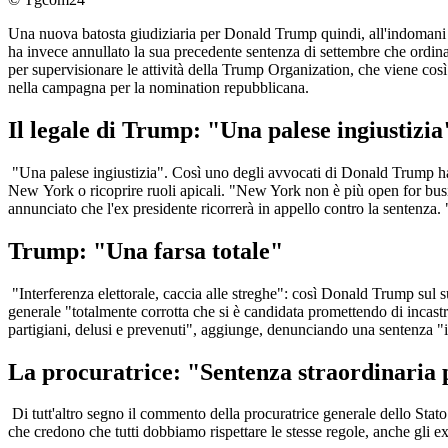
Una nuova batosta giudiziaria per Donald Trump quindi, all'indomani 
ha invece annullato la sua precedente sentenza di settembre che ordin
per supervisionare le attività della Trump Organization, che viene così
nella campagna per la nomination repubblicana.
Il legale di Trump: "Una palese ingiustizia
"Una palese ingiustizia". Così uno degli avvocati di Donald Trump ha de
New York o ricoprire ruoli apicali. "New York non è più open for bus
annunciato che l'ex presidente ricorrerà in appello contro la sentenza. 
Trump: "Una farsa totale"
"Interferenza elettorale, caccia alle streghe": così Donald Trump sul su
generale "totalmente corrotta che si è candidata promettendo di incastr
partigiani, delusi e prevenuti", aggiunge, denunciando una sentenza "il
La procuratrice: "Sentenza straordinaria
Di tutt'altro segno il commento della procuratrice generale dello Stato
che credono che tutti dobbiamo rispettare le stesse regole, anche gli ex