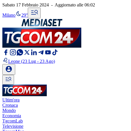
Sabato 17 Febbraio 2024
-
Aggiornato alle
06:02
Milano
29°
Leone
(23 Lug - 23 Ago)
Ultim'ora
Cronaca
Mondo
Economia
TgcomLab
Televisione