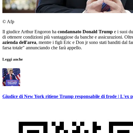
© Afp
Il giudice Arthur Engoron ha
condannato Donald Trump
e i suoi d
di ottenere condizioni più vantaggiose da banche e assicurazioni. Olt
azienda dell'area
, mentre i figli Eric e Don jr sono stati banditi da
farsa totale" annunciando che farà appello.
Leggi anche
Giudice di New York ritiene Trump responsabile di frode | L'ex p