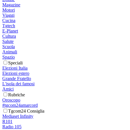
Magazine
Motori
Viaggi
Cucina
Tgtech
E-Planet
Cultura
Salute
Scuola
Animali
Spazio
Speciali
Elezioni Italia
Elezioni estero
Grande Fratello
L'isola dei famosi
Amici
Rubriche
Oroscopo
#tgcom24amarcord
Tgcom24 Consiglia
Mediaset Infinity
R101
Radio 105