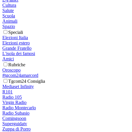
Cultura
Salute
Scuola
Animali
Spazio
Speciali
Elezioni Italia
Elezioni estero
Grande Fratello
L'isola dei famosi
Amici
Rubriche
Oroscopo
#tgcom24amarcord
Tgcom24 Consiglia
Mediaset Infinity
R101
Radio 105
Virgin Radio
Radio Montecarlo
Radio Subasio
Comingsoon
Superguidatv
Zuppa di Porro