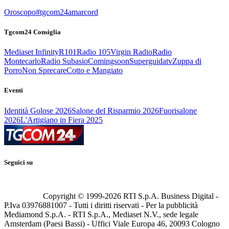
Oroscopo
#tgcom24amarcord
Tgcom24 Consiglia
Mediaset Infinity
R101
Radio 105
Virgin Radio
Radio
Montecarlo
Radio Subasio
Comingsoon
Superguidatv
Zuppa di
Porro
Non Sprecare
Cotto e Mangiato
Eventi
Identità Golose 2026
Salone del Risparmio 2026
Fuorisalone
2026
L'Artigiano in Fiera 2025
Seguici su
Copyright © 1999-
2026
RTI S.p.A. Business Digital -
P.Iva 03976881007 - Tutti i diritti riservati - Per la pubblicità
Mediamond S.p.A. - RTI S.p.A., Mediaset N.V., sede legale
Amsterdam (Paesi Bassi) - Uffici Viale Europa 46, 20093 Cologno