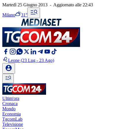
Martedì 25 Giugno 2013
-
Aggiornato alle
22:43
Milano
31°
Leone
(23 Lug - 23 Ago)
Ultim'ora
Cronaca
Mondo
Economia
TgcomLab
Televisione