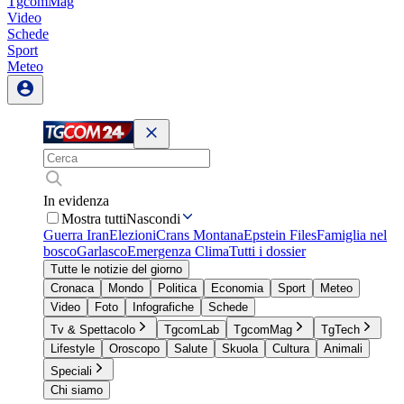
TgcomMag
Video
Schede
Sport
Meteo
In evidenza
Mostra tutti
Nascondi
Guerra Iran
Elezioni
Crans Montana
Epstein Files
Famiglia nel
bosco
Garlasco
Emergenza Clima
Tutti i dossier
Tutte le notizie del giorno
Cronaca
Mondo
Politica
Economia
Sport
Meteo
Video
Foto
Infografiche
Schede
Tv & Spettacolo
TgcomLab
TgcomMag
TgTech
Lifestyle
Oroscopo
Salute
Skuola
Cultura
Animali
Speciali
Chi siamo