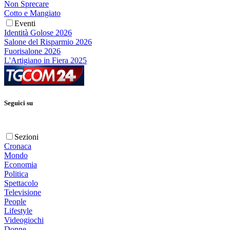
Non Sprecare
Cotto e Mangiato
Eventi
Identità Golose 2026
Salone del Risparmio 2026
Fuorisalone 2026
L'Artigiano in Fiera 2025
Seguici su
Sezioni
Cronaca
Mondo
Economia
Politica
Spettacolo
Televisione
People
Lifestyle
Videogiochi
Donne