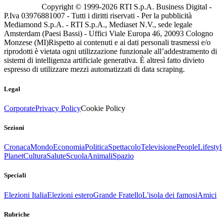
Copyright © 1999-
2026
RTI S.p.A. Business Digital -
P.Iva 03976881007 - Tutti i diritti riservati - Per la pubblicità
Mediamond S.p.A. - RTI S.p.A., Mediaset N.V., sede legale
Amsterdam (Paesi Bassi) - Uffici Viale Europa 46, 20093 Cologno
Monzese (MI)
Rispetto ai contenuti e ai dati personali trasmessi e/o
riprodotti è vietata ogni utilizzazione funzionale all’addestramento di
sistemi di intelligenza artificiale generativa. È altresì fatto divieto
espresso di utilizzare mezzi automatizzati di data scraping.
Legal
Corporate
Privacy Policy
Cookie Policy
Sezioni
Cronaca
Mondo
Economia
Politica
Spettacolo
Televisione
People
Lifestyl
Planet
Cultura
Salute
Scuola
Animali
Spazio
Speciali
Elezioni Italia
Elezioni estero
Grande Fratello
L'isola dei famosi
Amici
Rubriche