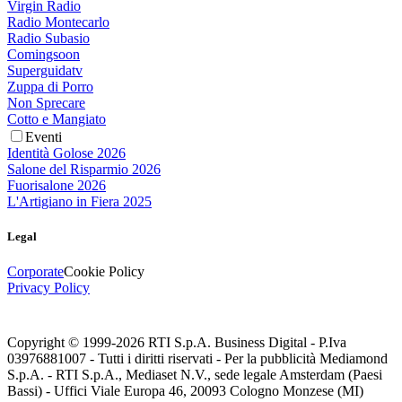
Virgin Radio
Radio Montecarlo
Radio Subasio
Comingsoon
Superguidatv
Zuppa di Porro
Non Sprecare
Cotto e Mangiato
Eventi
Identità Golose 2026
Salone del Risparmio 2026
Fuorisalone 2026
L'Artigiano in Fiera 2025
Legal
Corporate
Cookie Policy
Privacy Policy
Copyright © 1999-
2026
RTI S.p.A. Business Digital - P.Iva
03976881007 - Tutti i diritti riservati - Per la pubblicità Mediamond
S.p.A. - RTI S.p.A., Mediaset N.V., sede legale Amsterdam (Paesi
Bassi) - Uffici Viale Europa 46, 20093 Cologno Monzese (MI)