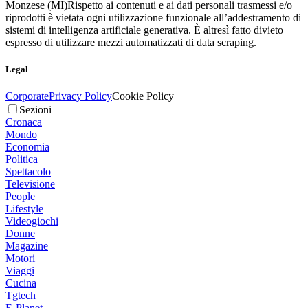
Monzese (MI)
Rispetto ai contenuti e ai dati personali trasmessi e/o
riprodotti è vietata ogni utilizzazione funzionale all’addestramento di
sistemi di intelligenza artificiale generativa. È altresì fatto divieto
espresso di utilizzare mezzi automatizzati di data scraping.
Legal
Corporate
Privacy Policy
Cookie Policy
Sezioni
Cronaca
Mondo
Economia
Politica
Spettacolo
Televisione
People
Lifestyle
Videogiochi
Donne
Magazine
Motori
Viaggi
Cucina
Tgtech
E-Planet