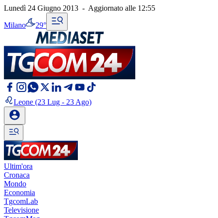
Lunedì 24 Giugno 2013
-
Aggiornato alle
12:55
Milano
29°
Leone
(23 Lug - 23 Ago)
Ultim'ora
Cronaca
Mondo
Economia
TgcomLab
Televisione