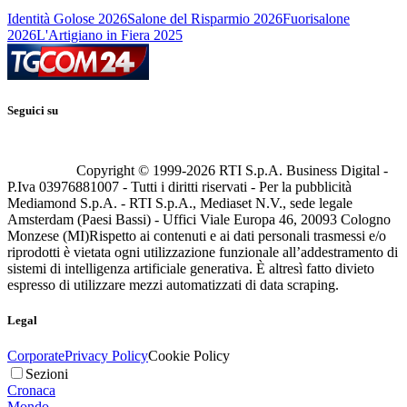
Identità Golose 2026
Salone del Risparmio 2026
Fuorisalone
2026
L'Artigiano in Fiera 2025
Seguici su
Copyright © 1999-
2026
RTI S.p.A. Business Digital -
P.Iva 03976881007 - Tutti i diritti riservati - Per la pubblicità
Mediamond S.p.A. - RTI S.p.A., Mediaset N.V., sede legale
Amsterdam (Paesi Bassi) - Uffici Viale Europa 46, 20093 Cologno
Monzese (MI)
Rispetto ai contenuti e ai dati personali trasmessi e/o
riprodotti è vietata ogni utilizzazione funzionale all’addestramento di
sistemi di intelligenza artificiale generativa. È altresì fatto divieto
espresso di utilizzare mezzi automatizzati di data scraping.
Legal
Corporate
Privacy Policy
Cookie Policy
Sezioni
Cronaca
Mondo