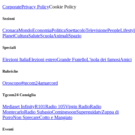
Corporate
Privacy Policy
Cookie Policy
Sezioni
Cronaca
Mondo
Economia
Politica
Spettacolo
Televisione
People
Lifestyl
Planet
Cultura
Salute
Scuola
Animali
Spazio
Speciali
Elezioni Italia
Elezioni estero
Grande Fratello
L'isola dei famosi
Amici
Rubriche
Oroscopo
#tgcom24amarcord
Tgcom24 Consiglia
Mediaset Infinity
R101
Radio 105
Virgin Radio
Radio
Montecarlo
Radio Subasio
Comingsoon
Superguidatv
Zuppa di
Porro
Non Sprecare
Cotto e Mangiato
Eventi