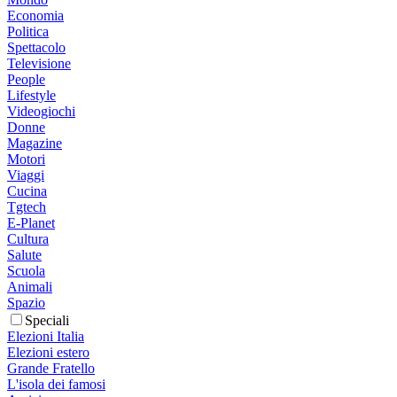
Economia
Politica
Spettacolo
Televisione
People
Lifestyle
Videogiochi
Donne
Magazine
Motori
Viaggi
Cucina
Tgtech
E-Planet
Cultura
Salute
Scuola
Animali
Spazio
Speciali
Elezioni Italia
Elezioni estero
Grande Fratello
L'isola dei famosi