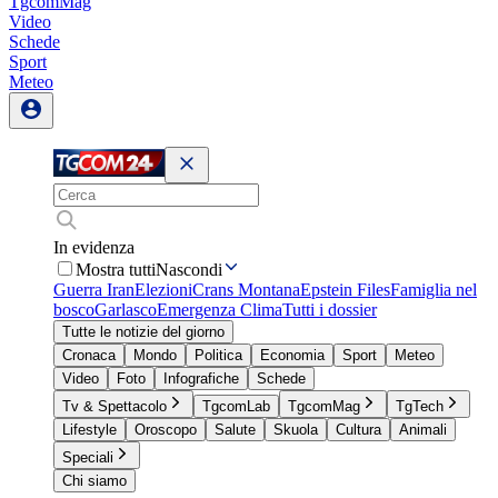
TgcomMag
Video
Schede
Sport
Meteo
In evidenza
Mostra tutti
Nascondi
Guerra Iran
Elezioni
Crans Montana
Epstein Files
Famiglia nel
bosco
Garlasco
Emergenza Clima
Tutti i dossier
Tutte le notizie del giorno
Cronaca
Mondo
Politica
Economia
Sport
Meteo
Video
Foto
Infografiche
Schede
Tv & Spettacolo
TgcomLab
TgcomMag
TgTech
Lifestyle
Oroscopo
Salute
Skuola
Cultura
Animali
Speciali
Chi siamo