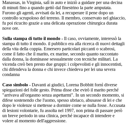
Manassas, in Virginia, salì in auto e iniziò a guidare per una decina
di minuti fino a quando gettò dal finestrino la parte amputata.
Furono gli agenti, avvisati da lei, a recuperare il pene dopo un
controllo scrupoloso del terreno. Il membro, conservato nel ghiaccio,
fu poi ricucito grazie a una delicata operazione chirurgica durata
nove ore.
Sulla stampa di tutto il mondo -
Il caso, ovviamente, interessò la
stampa di tutto il mondo. il pubblico era alla ricerca di nuovi dettagli
della vita della coppia. Emersero particolari piccanti o scabrosi,
come il fatto che il marito, ex marine, secondo quanto raccontato
dalla donna, la dominasse sessualmente con tecniche militari. La
vicenda creò ben presto due gruppi: i colpevolisti e gli innocentisti,
chi difendeva la donna e chi invece chiedeva per lei una severa
condanna
Caso simbolo -
Davanti ai giudici, Lorena Bobbitt fornì diverse
spiegazioni del folle gesto. Prima disse che evirò il marito perché
"arrivava all'orgasmo senza aspettarmi". In un secondo momento, si
difese sostenendo che l'uomo, spesso ubriaco, abusasse di lei e che
dopo le violenze si mettesse a dormire come se nulla fosse. Accusata
di lesioni volontarie, fu assolta nel 1997, non prima di passare però
un breve periodo in una clinica, perché incapace di intendere e
volere al momento dell'aggressione.