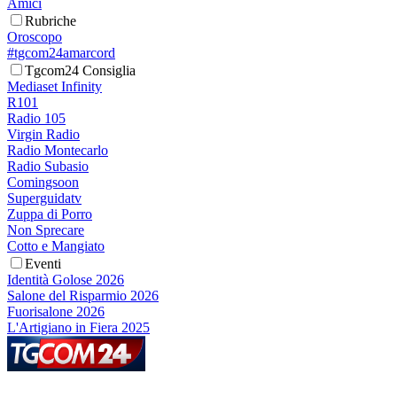
Amici
Rubriche
Oroscopo
#tgcom24amarcord
Tgcom24 Consiglia
Mediaset Infinity
R101
Radio 105
Virgin Radio
Radio Montecarlo
Radio Subasio
Comingsoon
Superguidatv
Zuppa di Porro
Non Sprecare
Cotto e Mangiato
Eventi
Identità Golose 2026
Salone del Risparmio 2026
Fuorisalone 2026
L'Artigiano in Fiera 2025