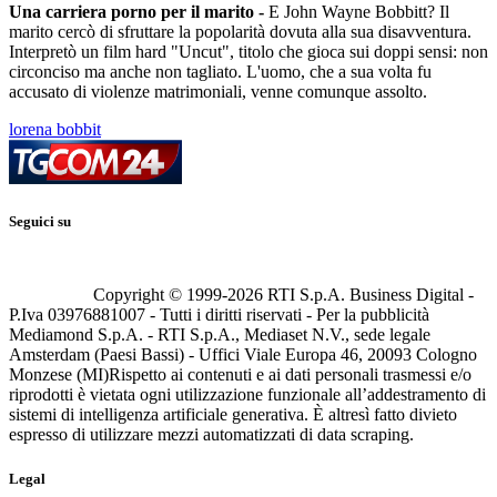
U
na carriera porno per il marito -
E John Wayne Bobbitt? Il
marito cercò di sfruttare la popolarità dovuta alla sua disavventura.
Interpretò un film hard "Uncut", titolo che gioca sui doppi sensi: non
circonciso ma anche non tagliato. L'uomo, che a sua volta fu
accusato di violenze matrimoniali, venne comunque assolto.
lorena bobbit
Seguici su
Copyright © 1999-
2026
RTI S.p.A. Business Digital -
P.Iva 03976881007 - Tutti i diritti riservati - Per la pubblicità
Mediamond S.p.A. - RTI S.p.A., Mediaset N.V., sede legale
Amsterdam (Paesi Bassi) - Uffici Viale Europa 46, 20093 Cologno
Monzese (MI)
Rispetto ai contenuti e ai dati personali trasmessi e/o
riprodotti è vietata ogni utilizzazione funzionale all’addestramento di
sistemi di intelligenza artificiale generativa. È altresì fatto divieto
espresso di utilizzare mezzi automatizzati di data scraping.
Legal