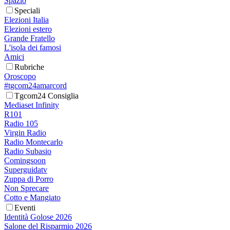
Spazio
Speciali
Elezioni Italia
Elezioni estero
Grande Fratello
L'isola dei famosi
Amici
Rubriche
Oroscopo
#tgcom24amarcord
Tgcom24 Consiglia
Mediaset Infinity
R101
Radio 105
Virgin Radio
Radio Montecarlo
Radio Subasio
Comingsoon
Superguidatv
Zuppa di Porro
Non Sprecare
Cotto e Mangiato
Eventi
Identità Golose 2026
Salone del Risparmio 2026