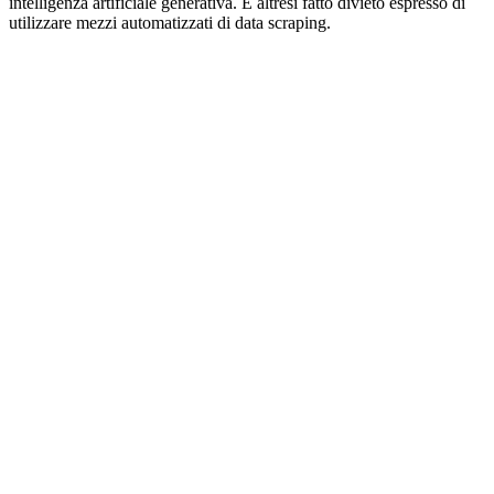
intelligenza artificiale generativa. È altresì fatto divieto espresso di
utilizzare mezzi automatizzati di data scraping.