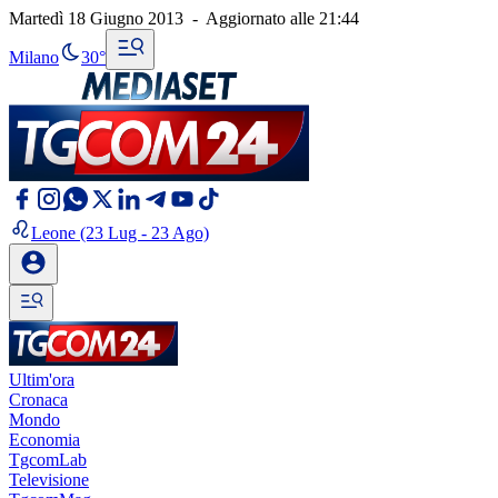
Martedì 18 Giugno 2013
-
Aggiornato alle
21:44
Milano
30°
Leone
(23 Lug - 23 Ago)
Ultim'ora
Cronaca
Mondo
Economia
TgcomLab
Televisione