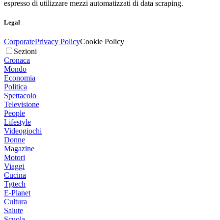
espresso di utilizzare mezzi automatizzati di data scraping.
Legal
Corporate
Privacy Policy
Cookie Policy
Sezioni
Cronaca
Mondo
Economia
Politica
Spettacolo
Televisione
People
Lifestyle
Videogiochi
Donne
Magazine
Motori
Viaggi
Cucina
Tgtech
E-Planet
Cultura
Salute
Scuola