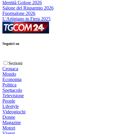
Identità Golose 2026
Salone del Risparmio 2026
Fuorisalone 2026
L'Artigiano in Fiera 2025
Seguici su
Sezioni
Cronaca
Mondo
Economia
Politica
Spettacolo
Televisione
People
Lifestyle
Videogiochi
Donne
Magazine
Motori
Viaggi