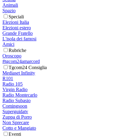
Animali
Spazio
Speciali
Elezioni Italia
Elezioni estero
Grande Fratello
L'isola dei famosi
Amici
Rubriche
Oroscopo
#tgcom24amarcord
Tgcom24 Consiglia
Mediaset Infinity
R101
Radio 105
Virgin Radio
Radio Montecarlo
Radio Subasio
Comingsoon
Superguidatv
Zuppa di Porro
Non Sprecare
Cotto e Mangiato
Eventi