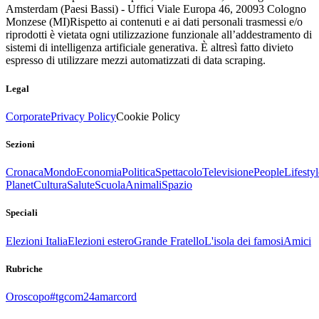
Amsterdam (Paesi Bassi) - Uffici Viale Europa 46, 20093 Cologno
Monzese (MI)
Rispetto ai contenuti e ai dati personali trasmessi e/o
riprodotti è vietata ogni utilizzazione funzionale all’addestramento di
sistemi di intelligenza artificiale generativa. È altresì fatto divieto
espresso di utilizzare mezzi automatizzati di data scraping.
Legal
Corporate
Privacy Policy
Cookie Policy
Sezioni
Cronaca
Mondo
Economia
Politica
Spettacolo
Televisione
People
Lifestyl
Planet
Cultura
Salute
Scuola
Animali
Spazio
Speciali
Elezioni Italia
Elezioni estero
Grande Fratello
L'isola dei famosi
Amici
Rubriche
Oroscopo
#tgcom24amarcord