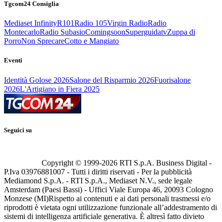
Tgcom24 Consiglia
Mediaset Infinity
R101
Radio 105
Virgin Radio
Radio
Montecarlo
Radio Subasio
Comingsoon
Superguidatv
Zuppa di
Porro
Non Sprecare
Cotto e Mangiato
Eventi
Identità Golose 2026
Salone del Risparmio 2026
Fuorisalone
2026
L'Artigiano in Fiera 2025
Seguici su
Copyright © 1999-
2026
RTI S.p.A. Business Digital -
P.Iva 03976881007 - Tutti i diritti riservati - Per la pubblicità
Mediamond S.p.A. - RTI S.p.A., Mediaset N.V., sede legale
Amsterdam (Paesi Bassi) - Uffici Viale Europa 46, 20093 Cologno
Monzese (MI)
Rispetto ai contenuti e ai dati personali trasmessi e/o
riprodotti è vietata ogni utilizzazione funzionale all’addestramento di
sistemi di intelligenza artificiale generativa. È altresì fatto divieto