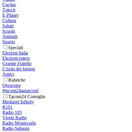
Cucina
Tgtech
E-Planet
Cultura
Salute
Scuola
Animali
Spazio
Speciali
Elezioni Italia
Elezioni estero
Grande Fratello
L'isola dei famosi
Amici
Rubriche
Oroscopo
#tgcom24amarcord
Tgcom24 Consiglia
Mediaset Infinity
R101
Radio 105
Virgin Radio
Radio Montecarlo
Radio Subasio