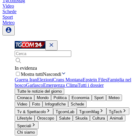
TgcomMag
Video
Schede
Sport
Meteo
In evidenza
Mostra tutti
Nascondi
Guerra Iran
Elezioni
Crans Montana
Epstein Files
Famiglia nel
bosco
Garlasco
Emergenza Clima
Tutti i dossier
Tutte le notizie del giorno
Cronaca
Mondo
Politica
Economia
Sport
Meteo
Video
Foto
Infografiche
Schede
Tv & Spettacolo
TgcomLab
TgcomMag
TgTech
Lifestyle
Oroscopo
Salute
Skuola
Cultura
Animali
Speciali
Chi siamo