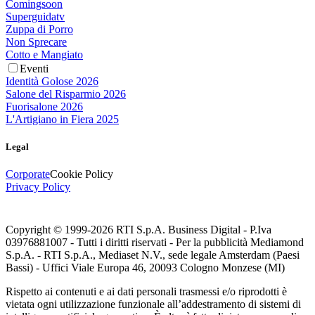
Comingsoon
Superguidatv
Zuppa di Porro
Non Sprecare
Cotto e Mangiato
Eventi
Identità Golose 2026
Salone del Risparmio 2026
Fuorisalone 2026
L'Artigiano in Fiera 2025
Legal
Corporate
Cookie Policy
Privacy Policy
Copyright © 1999-
2026
RTI S.p.A. Business Digital - P.Iva
03976881007 - Tutti i diritti riservati - Per la pubblicità Mediamond
S.p.A. - RTI S.p.A., Mediaset N.V., sede legale Amsterdam (Paesi
Bassi) - Uffici Viale Europa 46, 20093 Cologno Monzese (MI)
Rispetto ai contenuti e ai dati personali trasmessi e/o riprodotti è
vietata ogni utilizzazione funzionale all’addestramento di sistemi di