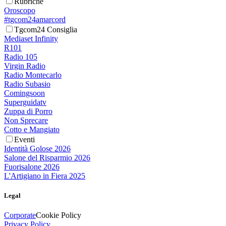
Rubriche
Oroscopo
#tgcom24amarcord
Tgcom24 Consiglia
Mediaset Infinity
R101
Radio 105
Virgin Radio
Radio Montecarlo
Radio Subasio
Comingsoon
Superguidatv
Zuppa di Porro
Non Sprecare
Cotto e Mangiato
Eventi
Identità Golose 2026
Salone del Risparmio 2026
Fuorisalone 2026
L'Artigiano in Fiera 2025
Legal
Corporate
Cookie Policy
Privacy Policy