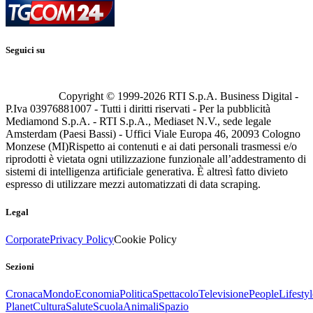
Seguici su
Copyright © 1999-
2026
RTI S.p.A. Business Digital -
P.Iva 03976881007 - Tutti i diritti riservati - Per la pubblicità
Mediamond S.p.A. - RTI S.p.A., Mediaset N.V., sede legale
Amsterdam (Paesi Bassi) - Uffici Viale Europa 46, 20093 Cologno
Monzese (MI)
Rispetto ai contenuti e ai dati personali trasmessi e/o
riprodotti è vietata ogni utilizzazione funzionale all’addestramento di
sistemi di intelligenza artificiale generativa. È altresì fatto divieto
espresso di utilizzare mezzi automatizzati di data scraping.
Legal
Corporate
Privacy Policy
Cookie Policy
Sezioni
Cronaca
Mondo
Economia
Politica
Spettacolo
Televisione
People
Lifestyl
Planet
Cultura
Salute
Scuola
Animali
Spazio