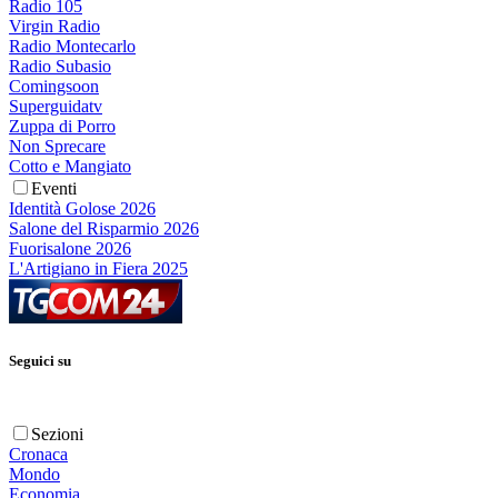
Radio 105
Virgin Radio
Radio Montecarlo
Radio Subasio
Comingsoon
Superguidatv
Zuppa di Porro
Non Sprecare
Cotto e Mangiato
Eventi
Identità Golose 2026
Salone del Risparmio 2026
Fuorisalone 2026
L'Artigiano in Fiera 2025
Seguici su
Sezioni
Cronaca
Mondo
Economia