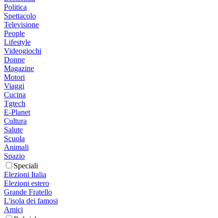
Politica
Spettacolo
Televisione
People
Lifestyle
Videogiochi
Donne
Magazine
Motori
Viaggi
Cucina
Tgtech
E-Planet
Cultura
Salute
Scuola
Animali
Spazio
Speciali
Elezioni Italia
Elezioni estero
Grande Fratello
L'isola dei famosi
Amici