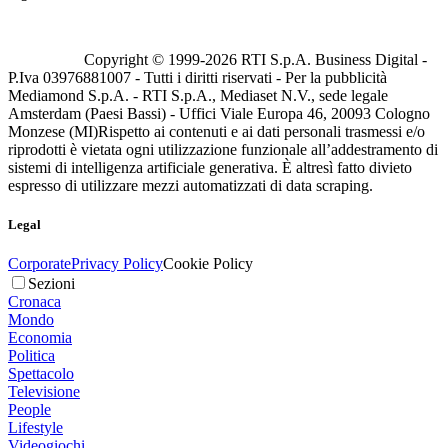
Copyright © 1999-
2026
RTI S.p.A. Business Digital -
P.Iva 03976881007 - Tutti i diritti riservati - Per la pubblicità
Mediamond S.p.A. - RTI S.p.A., Mediaset N.V., sede legale
Amsterdam (Paesi Bassi) - Uffici Viale Europa 46, 20093 Cologno
Monzese (MI)
Rispetto ai contenuti e ai dati personali trasmessi e/o
riprodotti è vietata ogni utilizzazione funzionale all’addestramento di
sistemi di intelligenza artificiale generativa. È altresì fatto divieto
espresso di utilizzare mezzi automatizzati di data scraping.
Legal
Corporate
Privacy Policy
Cookie Policy
Sezioni
Cronaca
Mondo
Economia
Politica
Spettacolo
Televisione
People
Lifestyle
Videogiochi