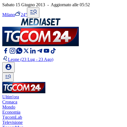
Sabato 15 Giugno 2013
-
Aggiornato alle
05:52
Milano
24°
Leone
(23 Lug - 23 Ago)
Ultim'ora
Cronaca
Mondo
Economia
TgcomLab
Televisione