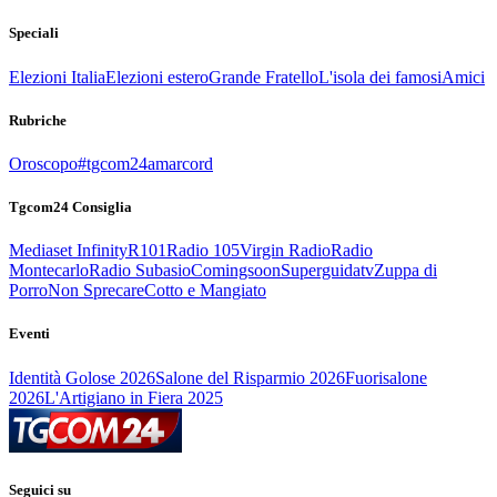
Speciali
Elezioni Italia
Elezioni estero
Grande Fratello
L'isola dei famosi
Amici
Rubriche
Oroscopo
#tgcom24amarcord
Tgcom24 Consiglia
Mediaset Infinity
R101
Radio 105
Virgin Radio
Radio
Montecarlo
Radio Subasio
Comingsoon
Superguidatv
Zuppa di
Porro
Non Sprecare
Cotto e Mangiato
Eventi
Identità Golose 2026
Salone del Risparmio 2026
Fuorisalone
2026
L'Artigiano in Fiera 2025
Seguici su