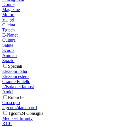
Donne
Magazine
Motori
Viaggi
Cucina
Tgtech
E-Planet
Cultura
Salute
Scuola
Animali
Spazio
Speciali
Elezioni Italia
Elezioni estero
Grande Fratello
L'isola dei famosi
Amici
Rubriche
Oroscopo
#tgcom24amarcord
Tgcom24 Consiglia
Mediaset Infinity
R101