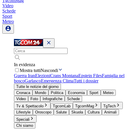
TgcomMag
Video
Schede
Sport
Meteo
In evidenza
Mostra tutti
Nascondi
Guerra Iran
Elezioni
Crans Montana
Epstein Files
Famiglia nel
bosco
Garlasco
Emergenza Clima
Tutti i dossier
Tutte le notizie del giorno
Cronaca
Mondo
Politica
Economia
Sport
Meteo
Video
Foto
Infografiche
Schede
Tv & Spettacolo
TgcomLab
TgcomMag
TgTech
Lifestyle
Oroscopo
Salute
Skuola
Cultura
Animali
Speciali
Chi siamo