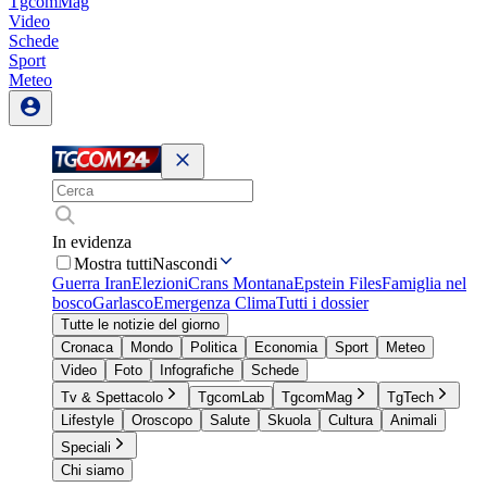
TgcomMag
Video
Schede
Sport
Meteo
In evidenza
Mostra tutti
Nascondi
Guerra Iran
Elezioni
Crans Montana
Epstein Files
Famiglia nel
bosco
Garlasco
Emergenza Clima
Tutti i dossier
Tutte le notizie del giorno
Cronaca
Mondo
Politica
Economia
Sport
Meteo
Video
Foto
Infografiche
Schede
Tv & Spettacolo
TgcomLab
TgcomMag
TgTech
Lifestyle
Oroscopo
Salute
Skuola
Cultura
Animali
Speciali
Chi siamo