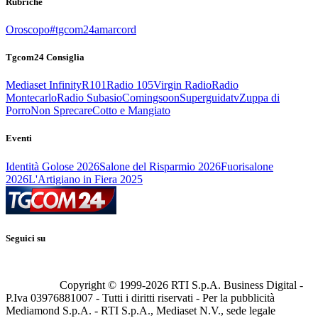
Rubriche
Oroscopo
#tgcom24amarcord
Tgcom24 Consiglia
Mediaset Infinity
R101
Radio 105
Virgin Radio
Radio
Montecarlo
Radio Subasio
Comingsoon
Superguidatv
Zuppa di
Porro
Non Sprecare
Cotto e Mangiato
Eventi
Identità Golose 2026
Salone del Risparmio 2026
Fuorisalone
2026
L'Artigiano in Fiera 2025
Seguici su
Copyright © 1999-
2026
RTI S.p.A. Business Digital -
P.Iva 03976881007 - Tutti i diritti riservati - Per la pubblicità
Mediamond S.p.A. - RTI S.p.A., Mediaset N.V., sede legale