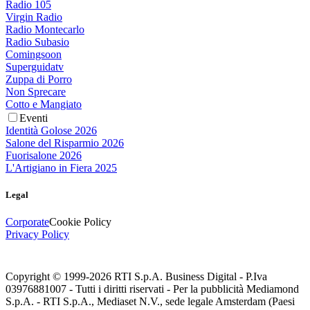
Radio 105
Virgin Radio
Radio Montecarlo
Radio Subasio
Comingsoon
Superguidatv
Zuppa di Porro
Non Sprecare
Cotto e Mangiato
Eventi
Identità Golose 2026
Salone del Risparmio 2026
Fuorisalone 2026
L'Artigiano in Fiera 2025
Legal
Corporate
Cookie Policy
Privacy Policy
Copyright © 1999-
2026
RTI S.p.A. Business Digital - P.Iva
03976881007 - Tutti i diritti riservati - Per la pubblicità Mediamond
S.p.A. - RTI S.p.A., Mediaset N.V., sede legale Amsterdam (Paesi