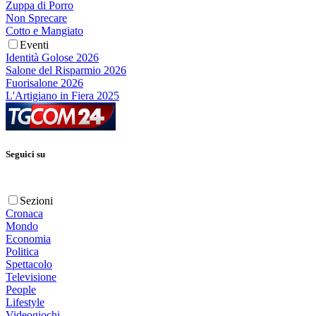
Zuppa di Porro
Non Sprecare
Cotto e Mangiato
Eventi
Identità Golose 2026
Salone del Risparmio 2026
Fuorisalone 2026
L'Artigiano in Fiera 2025
Seguici su
Sezioni
Cronaca
Mondo
Economia
Politica
Spettacolo
Televisione
People
Lifestyle
Videogiochi