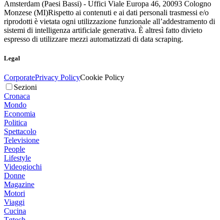
Amsterdam (Paesi Bassi) - Uffici Viale Europa 46, 20093 Cologno
Monzese (MI)
Rispetto ai contenuti e ai dati personali trasmessi e/o
riprodotti è vietata ogni utilizzazione funzionale all’addestramento di
sistemi di intelligenza artificiale generativa. È altresì fatto divieto
espresso di utilizzare mezzi automatizzati di data scraping.
Legal
Corporate
Privacy Policy
Cookie Policy
Sezioni
Cronaca
Mondo
Economia
Politica
Spettacolo
Televisione
People
Lifestyle
Videogiochi
Donne
Magazine
Motori
Viaggi
Cucina
Tgtech