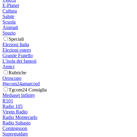
E-Planet
Cultura
Salute
Scuola
Animali
Spazio
Speciali
Elezioni Italia
Elezioni estero
Grande Fratello
L'isola dei famosi
Amici
Rubriche
Oroscopo
#tgcom24amarcord
Tgcom24 Consiglia
Mediaset Infinity
R101
Radio 105
Virgin Radio
Radio Montecarlo
Radio Subasio
Comingsoon
Superguidatv