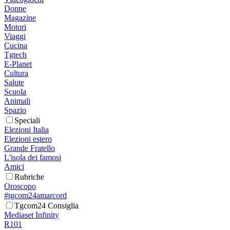
Donne
Magazine
Motori
Viaggi
Cucina
Tgtech
E-Planet
Cultura
Salute
Scuola
Animali
Spazio
Speciali
Elezioni Italia
Elezioni estero
Grande Fratello
L'isola dei famosi
Amici
Rubriche
Oroscopo
#tgcom24amarcord
Tgcom24 Consiglia
Mediaset Infinity
R101