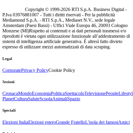
Copyright © 1999-
2026
RTI S.p.A. Business Digital -
P.Iva 03976881007 - Tutti i diritti riservati - Per la pubblicità
Mediamond S.p.A. - RTI S.p.A., Mediaset N.V., sede legale
Amsterdam (Paesi Bassi) - Uffici Viale Europa 46, 20093 Cologno
Monzese (MI)
Rispetto ai contenuti e ai dati personali trasmessi e/o
riprodotti è vietata ogni utilizzazione funzionale all’addestramento di
sistemi di intelligenza artificiale generativa. È altresì fatto divieto
espresso di utilizzare mezzi automatizzati di data scraping.
Legal
Corporate
Privacy Policy
Cookie Policy
Sezioni
Cronaca
Mondo
Economia
Politica
Spettacolo
Televisione
People
Lifestyl
Planet
Cultura
Salute
Scuola
Animali
Spazio
Speciali
Elezioni Italia
Elezioni estero
Grande Fratello
L'isola dei famosi
Amici