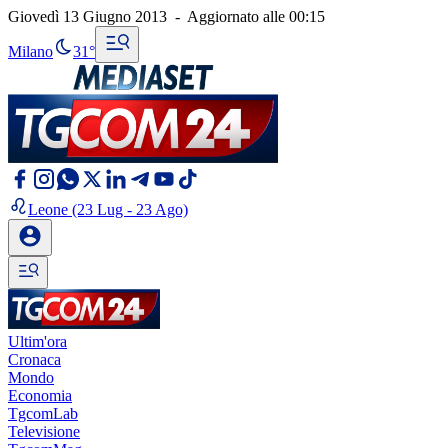
Giovedì 13 Giugno 2013
-
Aggiornato alle
00:15
Milano
31°
Leone
(23 Lug - 23 Ago)
Ultim'ora
Cronaca
Mondo
Economia
TgcomLab
Televisione