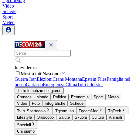
TgcomMag
Video
Schede
Sport
Meteo
In evidenza
Mostra tutti
Nascondi
Guerra Iran
Elezioni
Crans Montana
Epstein Files
Famiglia nel
bosco
Garlasco
Emergenza Clima
Tutti i dossier
Tutte le notizie del giorno
Cronaca
Mondo
Politica
Economia
Sport
Meteo
Video
Foto
Infografiche
Schede
Tv & Spettacolo
TgcomLab
TgcomMag
TgTech
Lifestyle
Oroscopo
Salute
Skuola
Cultura
Animali
Speciali
Chi siamo