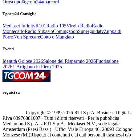
Oroscopo
#tgcom24amarcord
Tgcom24 Consiglia
Mediaset Infinity
R101
Radio 105
Virgin Radio
Radio
Montecarlo
Radio Subasio
Comingsoon
Superguidatv
Zuppa di
Porro
Non Sprecare
Cotto e Mangiato
Eventi
Identità Golose 2026
Salone del Risparmio 2026
Fuorisalone
2026
L'Artigiano in Fiera 2025
Seguici su
Copyright © 1999-
2026
RTI S.p.A. Business Digital -
P.Iva 03976881007 - Tutti i diritti riservati - Per la pubblicità
Mediamond S.p.A. - RTI S.p.A., Mediaset N.V., sede legale
Amsterdam (Paesi Bassi) - Uffici Viale Europa 46, 20093 Cologno
Monzese (MI)
Rispetto ai contenuti e ai dati personali trasmessi e/o