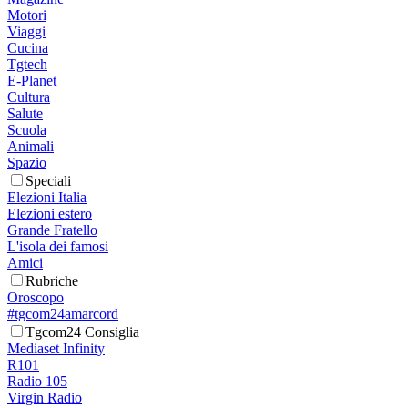
Motori
Viaggi
Cucina
Tgtech
E-Planet
Cultura
Salute
Scuola
Animali
Spazio
Speciali
Elezioni Italia
Elezioni estero
Grande Fratello
L'isola dei famosi
Amici
Rubriche
Oroscopo
#tgcom24amarcord
Tgcom24 Consiglia
Mediaset Infinity
R101
Radio 105
Virgin Radio