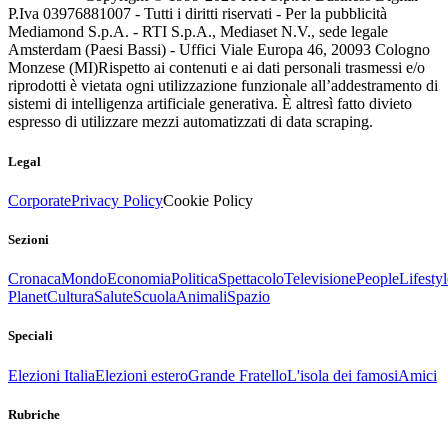
P.Iva 03976881007 - Tutti i diritti riservati - Per la pubblicità
Mediamond S.p.A. - RTI S.p.A., Mediaset N.V., sede legale
Amsterdam (Paesi Bassi) - Uffici Viale Europa 46, 20093 Cologno
Monzese (MI)
Rispetto ai contenuti e ai dati personali trasmessi e/o
riprodotti è vietata ogni utilizzazione funzionale all’addestramento di
sistemi di intelligenza artificiale generativa. È altresì fatto divieto
espresso di utilizzare mezzi automatizzati di data scraping.
Legal
Corporate
Privacy Policy
Cookie Policy
Sezioni
Cronaca
Mondo
Economia
Politica
Spettacolo
Televisione
People
Lifestyl
Planet
Cultura
Salute
Scuola
Animali
Spazio
Speciali
Elezioni Italia
Elezioni estero
Grande Fratello
L'isola dei famosi
Amici
Rubriche