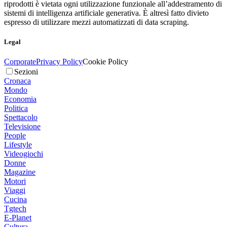
riprodotti è vietata ogni utilizzazione funzionale all’addestramento di
sistemi di intelligenza artificiale generativa. È altresì fatto divieto
espresso di utilizzare mezzi automatizzati di data scraping.
Legal
Corporate
Privacy Policy
Cookie Policy
Sezioni
Cronaca
Mondo
Economia
Politica
Spettacolo
Televisione
People
Lifestyle
Videogiochi
Donne
Magazine
Motori
Viaggi
Cucina
Tgtech
E-Planet
Cultura