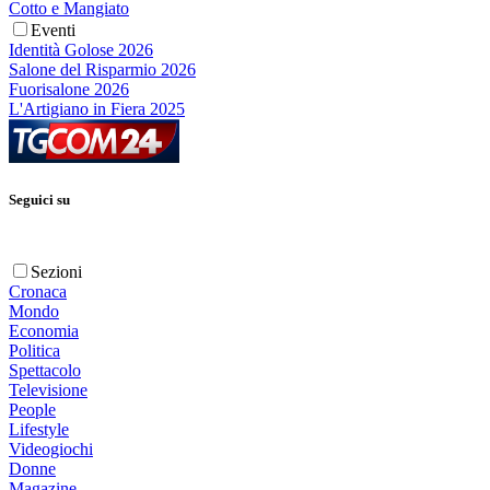
Cotto e Mangiato
Eventi
Identità Golose 2026
Salone del Risparmio 2026
Fuorisalone 2026
L'Artigiano in Fiera 2025
Seguici su
Sezioni
Cronaca
Mondo
Economia
Politica
Spettacolo
Televisione
People
Lifestyle
Videogiochi
Donne
Magazine