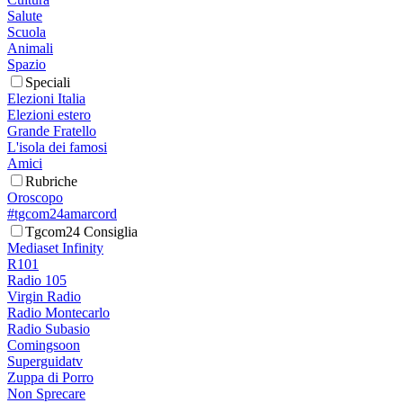
Salute
Scuola
Animali
Spazio
Speciali
Elezioni Italia
Elezioni estero
Grande Fratello
L'isola dei famosi
Amici
Rubriche
Oroscopo
#tgcom24amarcord
Tgcom24 Consiglia
Mediaset Infinity
R101
Radio 105
Virgin Radio
Radio Montecarlo
Radio Subasio
Comingsoon
Superguidatv
Zuppa di Porro
Non Sprecare