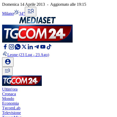
Domenica 14 Aprile 2013
-
Aggiornato alle
19:15
Milano
34°
Leone
(23 Lug - 23 Ago)
Ultim'ora
Cronaca
Mondo
Economia
TgcomLab
Televisione