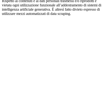
Rispetto ai contenuti e ai dati personali trasmessi e/o riprodotti è
vietata ogni utilizzazione funzionale all’addestramento di sistemi di
intelligenza artificiale generativa. È altresì fatto divieto espresso di
utilizzare mezzi automatizzati di data scraping.