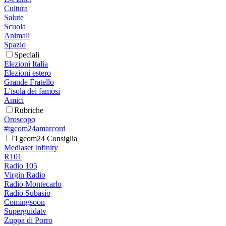
Cultura
Salute
Scuola
Animali
Spazio
Speciali
Elezioni Italia
Elezioni estero
Grande Fratello
L'isola dei famosi
Amici
Rubriche
Oroscopo
#tgcom24amarcord
Tgcom24 Consiglia
Mediaset Infinity
R101
Radio 105
Virgin Radio
Radio Montecarlo
Radio Subasio
Comingsoon
Superguidatv
Zuppa di Porro