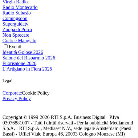
Virgin Radio
Radio Montecarlo
Radio Subasio
Comingsoon
Superguidatv
Zuppa di Porro
Non Sprecare
Cotto e Mangiato
Eventi
Identità Golose 2026
Salone del Risparmio 2026
Fuorisalone 2026
L'Artigiano in Fiera 2025
Legal
Corporate
Cookie Policy
Privacy Policy
Copyright © 1999-
2026
RTI S.p.A. Business Digital - P.Iva
03976881007 - Tutti i diritti riservati - Per la pubblicità Mediamond
S.p.A. - RTI S.p.A., Mediaset N.V., sede legale Amsterdam (Paesi
Bassi) - Uffici Viale Europa 46, 20093 Cologno Monzese (MI)