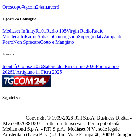
Oroscopo
#tgcom24amarcord
Tgcom24 Consiglia
Mediaset Infinity
R101
Radio 105
Virgin Radio
Radio
Montecarlo
Radio Subasio
Comingsoon
Superguidatv
Zuppa di
Porro
Non Sprecare
Cotto e Mangiato
Eventi
Identità Golose 2026
Salone del Risparmio 2026
Fuorisalone
2026
L'Artigiano in Fiera 2025
Seguici su
Copyright © 1999-
2026
RTI S.p.A. Business Digital -
P.Iva 03976881007 - Tutti i diritti riservati - Per la pubblicità
Mediamond S.p.A. - RTI S.p.A., Mediaset N.V., sede legale
Amsterdam (Paesi Bassi) - Uffici Viale Europa 46, 20093 Cologno