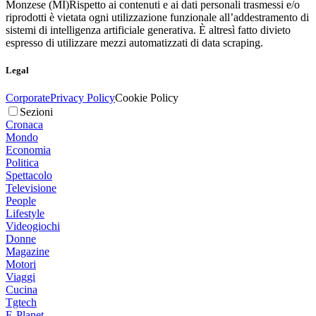
Monzese (MI)
Rispetto ai contenuti e ai dati personali trasmessi e/o
riprodotti è vietata ogni utilizzazione funzionale all’addestramento di
sistemi di intelligenza artificiale generativa. È altresì fatto divieto
espresso di utilizzare mezzi automatizzati di data scraping.
Legal
Corporate
Privacy Policy
Cookie Policy
Sezioni
Cronaca
Mondo
Economia
Politica
Spettacolo
Televisione
People
Lifestyle
Videogiochi
Donne
Magazine
Motori
Viaggi
Cucina
Tgtech
E-Planet