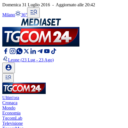
Domenica 31 Luglio 2016
-
Aggiornato alle
20:42
Milano
36°
Leone
(23 Lug - 23 Ago)
Ultim'ora
Cronaca
Mondo
Economia
TgcomLab
Televisione