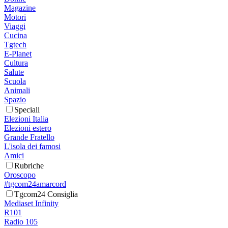
Magazine
Motori
Viaggi
Cucina
Tgtech
E-Planet
Cultura
Salute
Scuola
Animali
Spazio
Speciali
Elezioni Italia
Elezioni estero
Grande Fratello
L'isola dei famosi
Amici
Rubriche
Oroscopo
#tgcom24amarcord
Tgcom24 Consiglia
Mediaset Infinity
R101
Radio 105