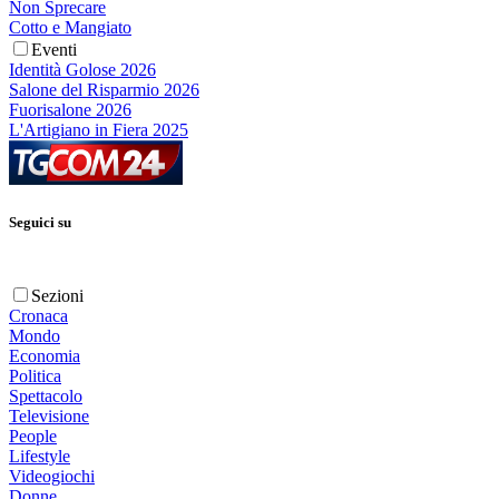
Non Sprecare
Cotto e Mangiato
Eventi
Identità Golose 2026
Salone del Risparmio 2026
Fuorisalone 2026
L'Artigiano in Fiera 2025
Seguici su
Sezioni
Cronaca
Mondo
Economia
Politica
Spettacolo
Televisione
People
Lifestyle
Videogiochi
Donne