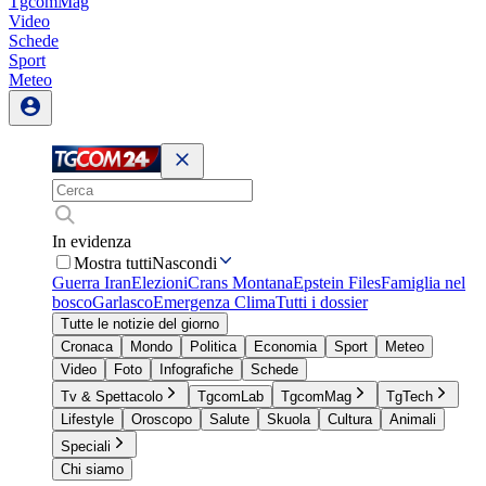
TgcomMag
Video
Schede
Sport
Meteo
In evidenza
Mostra tutti
Nascondi
Guerra Iran
Elezioni
Crans Montana
Epstein Files
Famiglia nel
bosco
Garlasco
Emergenza Clima
Tutti i dossier
Tutte le notizie del giorno
Cronaca
Mondo
Politica
Economia
Sport
Meteo
Video
Foto
Infografiche
Schede
Tv & Spettacolo
TgcomLab
TgcomMag
TgTech
Lifestyle
Oroscopo
Salute
Skuola
Cultura
Animali
Speciali
Chi siamo