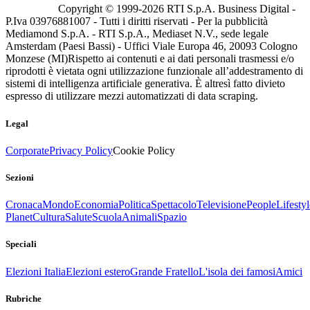
Copyright © 1999-
2026
RTI S.p.A. Business Digital -
P.Iva 03976881007 - Tutti i diritti riservati - Per la pubblicità
Mediamond S.p.A. - RTI S.p.A., Mediaset N.V., sede legale
Amsterdam (Paesi Bassi) - Uffici Viale Europa 46, 20093 Cologno
Monzese (MI)
Rispetto ai contenuti e ai dati personali trasmessi e/o
riprodotti è vietata ogni utilizzazione funzionale all’addestramento di
sistemi di intelligenza artificiale generativa. È altresì fatto divieto
espresso di utilizzare mezzi automatizzati di data scraping.
Legal
Corporate
Privacy Policy
Cookie Policy
Sezioni
Cronaca
Mondo
Economia
Politica
Spettacolo
Televisione
People
Lifestyl
Planet
Cultura
Salute
Scuola
Animali
Spazio
Speciali
Elezioni Italia
Elezioni estero
Grande Fratello
L'isola dei famosi
Amici
Rubriche