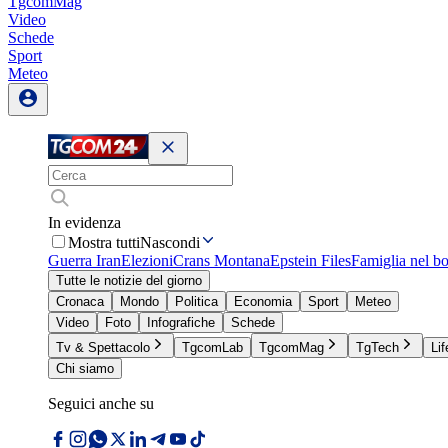
TgcomMag
Video
Schede
Sport
Meteo
In evidenza
Mostra tutti
Nascondi
Guerra Iran
Elezioni
Crans Montana
Epstein Files
Famiglia nel b
Tutte le notizie del giorno
Cronaca
Mondo
Politica
Economia
Sport
Meteo
Video
Foto
Infografiche
Schede
Tv & Spettacolo
TgcomLab
TgcomMag
TgTech
Lif
Chi siamo
Seguici anche su