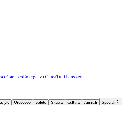
osco
Garlasco
Emergenza Clima
Tutti i dossier
estyle
Oroscopo
Salute
Skuola
Cultura
Animali
Speciali