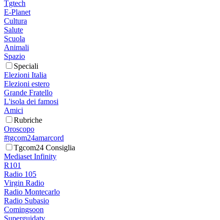
Tgtech
E-Planet
Cultura
Salute
Scuola
Animali
Spazio
Speciali
Elezioni Italia
Elezioni estero
Grande Fratello
L'isola dei famosi
Amici
Rubriche
Oroscopo
#tgcom24amarcord
Tgcom24 Consiglia
Mediaset Infinity
R101
Radio 105
Virgin Radio
Radio Montecarlo
Radio Subasio
Comingsoon
Superguidatv