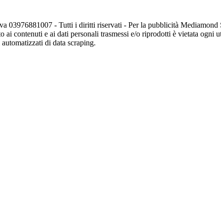
va 03976881007 - Tutti i diritti riservati - Per la pubblicità Mediamon
o ai contenuti e ai dati personali trasmessi e/o riprodotti è vietata ogni 
zi automatizzati di data scraping.