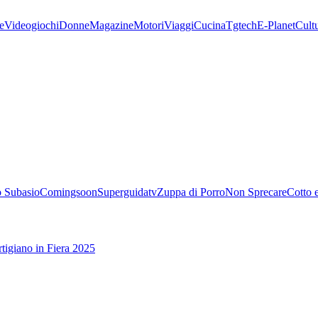
e
Videogiochi
Donne
Magazine
Motori
Viaggi
Cucina
Tgtech
E-Planet
Cult
 Subasio
Comingsoon
Superguidatv
Zuppa di Porro
Non Sprecare
Cotto 
tigiano in Fiera 2025