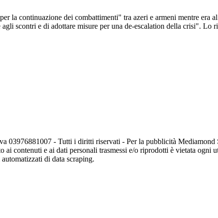
per la continuazione dei combattimenti" tra azeri e armeni mentre era a
ine agli scontri e di adottare misure per una de-escalation della crisi". L
va 03976881007 - Tutti i diritti riservati - Per la pubblicità Mediamon
o ai contenuti e ai dati personali trasmessi e/o riprodotti è vietata ogni 
zi automatizzati di data scraping.