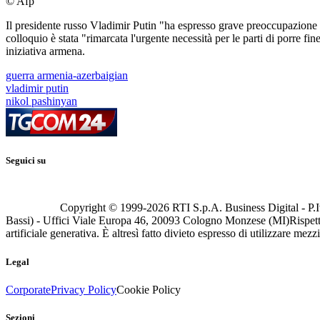
© Afp
Il presidente russo Vladimir Putin "ha espresso grave preoccupazione 
colloquio è stata "rimarcata l'urgente necessità per le parti di porre f
iniziativa armena.
guerra armenia-azerbaigian
vladimir putin
nikol pashinyan
Seguici su
Copyright © 1999-
2026
RTI S.p.A. Business Digital - P.I
Bassi) - Uffici Viale Europa 46, 20093 Cologno Monzese (MI)
Rispett
artificiale generativa. È altresì fatto divieto espresso di utilizzare mez
Legal
Corporate
Privacy Policy
Cookie Policy
Sezioni