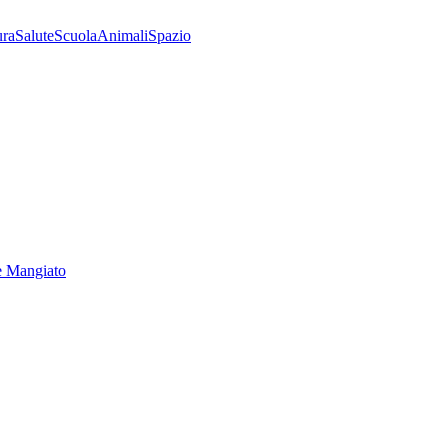
ura
Salute
Scuola
Animali
Spazio
e Mangiato