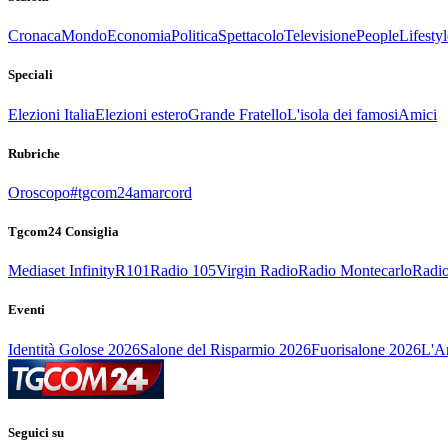
Cronaca
Mondo
Economia
Politica
Spettacolo
Televisione
People
Lifestyl
Speciali
Elezioni Italia
Elezioni estero
Grande Fratello
L'isola dei famosi
Amici
Rubriche
Oroscopo
#tgcom24amarcord
Tgcom24 Consiglia
Mediaset Infinity
R101
Radio 105
Virgin Radio
Radio Montecarlo
Radio
Eventi
Identità Golose 2026
Salone del Risparmio 2026
Fuorisalone 2026
L'Ar
Seguici su