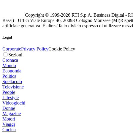
Copyright © 1999-
2026
RTI S.p.A. Business Digital - P.I
Bassi) - Uffici Viale Europa 46, 20093 Cologno Monzese (MI)
Rispett
artificiale generativa. È altresì fatto divieto espresso di utilizzare mez
Legal
Corporate
Privacy Policy
Cookie Policy
Sezioni
Cronaca
Mondo
Economia
Politica
Spettacolo
Televisione
People
Lifestyle
Videogiochi
Donne
Magazine
Motori
Viaggi
Cucina