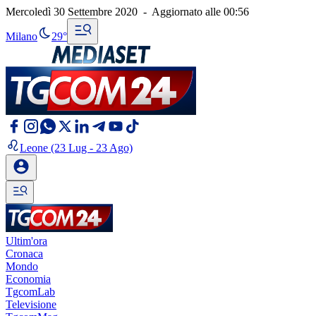
Mercoledì 30 Settembre 2020
-
Aggiornato alle
00:56
Milano
29°
Leone
(23 Lug - 23 Ago)
Ultim'ora
Cronaca
Mondo
Economia
TgcomLab
Televisione