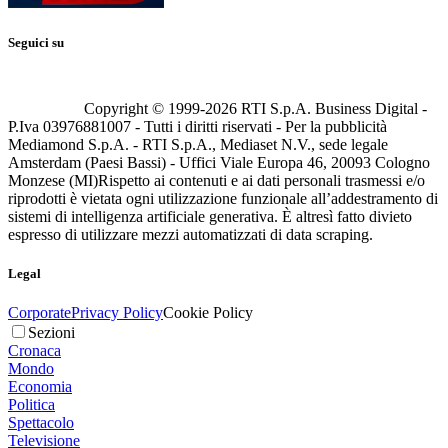
Seguici su
Copyright © 1999-
2026
RTI S.p.A. Business Digital -
P.Iva 03976881007 - Tutti i diritti riservati - Per la pubblicità
Mediamond S.p.A. - RTI S.p.A., Mediaset N.V., sede legale
Amsterdam (Paesi Bassi) - Uffici Viale Europa 46, 20093 Cologno
Monzese (MI)
Rispetto ai contenuti e ai dati personali trasmessi e/o
riprodotti è vietata ogni utilizzazione funzionale all’addestramento di
sistemi di intelligenza artificiale generativa. È altresì fatto divieto
espresso di utilizzare mezzi automatizzati di data scraping.
Legal
Corporate
Privacy Policy
Cookie Policy
Sezioni
Cronaca
Mondo
Economia
Politica
Spettacolo
Televisione