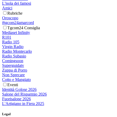
L'isola dei famosi
Amici
Rubriche
Oroscopo
#tgcom24amarcord
Tgcom24 Consiglia
Mediaset Infinity
R101
Radio 105
Virgin Radio
Radio Montecarlo
Radio Subasio
Comingsoon
Superguidatv
Zuppa di Porro
Non Sprecare
Cotto e Mangiato
Eventi
Identità Golose 2026
Salone del Risparmio 2026
Fuorisalone 2026
L'Artigiano in Fiera 2025
Legal