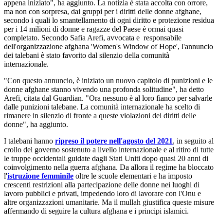
appena iniziato", ha aggiunto. La notizia è stata accolta con orrore,
ma non con sorpresa, dai gruppi per i diritti delle donne afghane,
secondo i quali lo smantellamento di ogni diritto e protezione residua
per i 14 milioni di donne e ragazze del Paese è ormai quasi
completato. Secondo Safia Arefi, avvocata e responsabile
dell'organizzazione afghana 'Women's Window of Hope', l'annuncio
dei talebani è stato favorito dal silenzio della comunità
internazionale.
"Con questo annuncio, è iniziato un nuovo capitolo di punizioni e le
donne afghane stanno vivendo una profonda solitudine", ha detto
Arefi, citata dal Guardian. "Ora nessuno è al loro fianco per salvarle
dalle punizioni talebane. La comunità internazionale ha scelto di
rimanere in silenzio di fronte a queste violazioni dei diritti delle
donne", ha aggiunto.
I talebani hanno
ripreso il potere nell'agosto del 2021
, in seguito al
crollo del governo sostenuto a livello internazionale e al ritiro di tutte
le truppe occidentali guidate dagli Stati Uniti dopo quasi 20 anni di
coinvolgimento nella guerra afghana. Da allora il regime ha bloccato
l'
istruzione femminile
oltre le scuole elementari e ha imposto
crescenti restrizioni alla partecipazione delle donne nei luoghi di
lavoro pubblici e privati, impedendo loro di lavorare con l'Onu e
altre organizzazioni umanitarie. Ma il mullah giustifica queste misure
affermando di seguire la cultura afghana e i principi islamici.