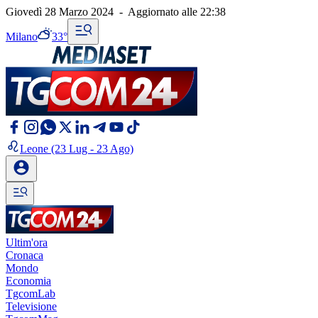
Giovedì 28 Marzo 2024
-
Aggiornato alle
22:38
Milano
33°
Leone
(23 Lug - 23 Ago)
Ultim'ora
Cronaca
Mondo
Economia
TgcomLab
Televisione