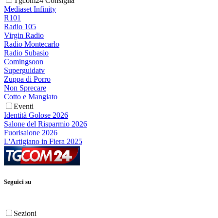
Tgcom24 Consiglia
Mediaset Infinity
R101
Radio 105
Virgin Radio
Radio Montecarlo
Radio Subasio
Comingsoon
Superguidatv
Zuppa di Porro
Non Sprecare
Cotto e Mangiato
Eventi
Identità Golose 2026
Salone del Risparmio 2026
Fuorisalone 2026
L'Artigiano in Fiera 2025
Seguici su
Sezioni