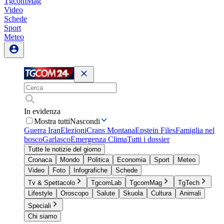
TgcomMag
Video
Schede
Sport
Meteo
In evidenza
Mostra tutti
Nascondi
Guerra Iran
Elezioni
Crans Montana
Epstein Files
Famiglia nel
bosco
Garlasco
Emergenza Clima
Tutti i dossier
Tutte le notizie del giorno
Cronaca
Mondo
Politica
Economia
Sport
Meteo
Video
Foto
Infografiche
Schede
Tv & Spettacolo
TgcomLab
TgcomMag
TgTech
Lifestyle
Oroscopo
Salute
Skuola
Cultura
Animali
Speciali
Chi siamo