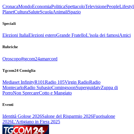
Cronaca
Mondo
Economia
Politica
Spettacolo
Televisione
People
Lifestyl
Planet
Cultura
Salute
Scuola
Animali
Spazio
Speciali
Elezioni Italia
Elezioni estero
Grande Fratello
L'isola dei famosi
Amici
Rubriche
Oroscopo
#tgcom24amarcord
Tgcom24 Consiglia
Mediaset Infinity
R101
Radio 105
Virgin Radio
Radio
Montecarlo
Radio Subasio
Comingsoon
Superguidatv
Zuppa di
Porro
Non Sprecare
Cotto e Mangiato
Eventi
Identità Golose 2026
Salone del Risparmio 2026
Fuorisalone
2026
L'Artigiano in Fiera 2025