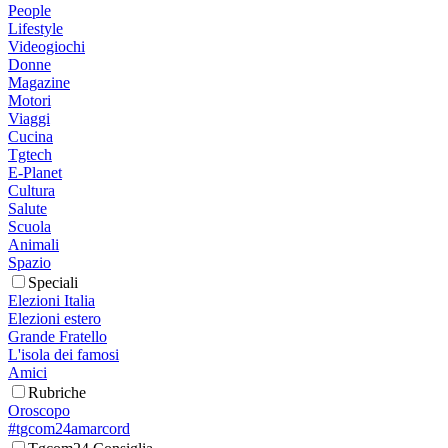
People
Lifestyle
Videogiochi
Donne
Magazine
Motori
Viaggi
Cucina
Tgtech
E-Planet
Cultura
Salute
Scuola
Animali
Spazio
Speciali
Elezioni Italia
Elezioni estero
Grande Fratello
L'isola dei famosi
Amici
Rubriche
Oroscopo
#tgcom24amarcord