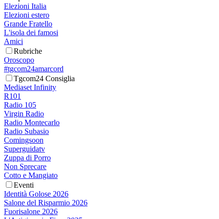
Elezioni Italia
Elezioni estero
Grande Fratello
L'isola dei famosi
Amici
Rubriche
Oroscopo
#tgcom24amarcord
Tgcom24 Consiglia
Mediaset Infinity
R101
Radio 105
Virgin Radio
Radio Montecarlo
Radio Subasio
Comingsoon
Superguidatv
Zuppa di Porro
Non Sprecare
Cotto e Mangiato
Eventi
Identità Golose 2026
Salone del Risparmio 2026
Fuorisalone 2026