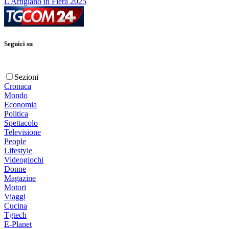
L'Artigiano in Fiera 2025
Seguici su
Sezioni
Cronaca
Mondo
Economia
Politica
Spettacolo
Televisione
People
Lifestyle
Videogiochi
Donne
Magazine
Motori
Viaggi
Cucina
Tgtech
E-Planet