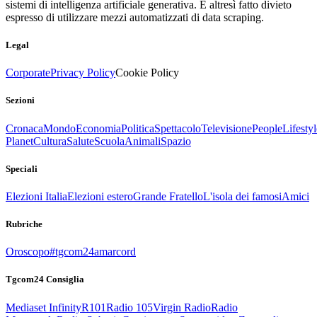
sistemi di intelligenza artificiale generativa. È altresì fatto divieto
espresso di utilizzare mezzi automatizzati di data scraping.
Legal
Corporate
Privacy Policy
Cookie Policy
Sezioni
Cronaca
Mondo
Economia
Politica
Spettacolo
Televisione
People
Lifestyl
Planet
Cultura
Salute
Scuola
Animali
Spazio
Speciali
Elezioni Italia
Elezioni estero
Grande Fratello
L'isola dei famosi
Amici
Rubriche
Oroscopo
#tgcom24amarcord
Tgcom24 Consiglia
Mediaset Infinity
R101
Radio 105
Virgin Radio
Radio