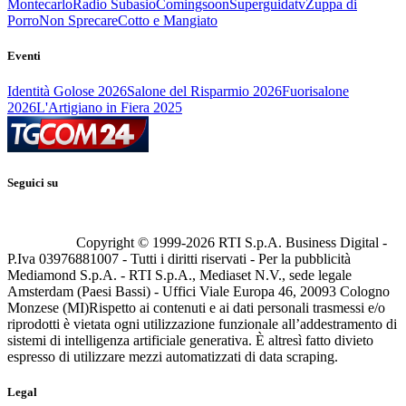
Montecarlo
Radio Subasio
Comingsoon
Superguidatv
Zuppa di
Porro
Non Sprecare
Cotto e Mangiato
Eventi
Identità Golose 2026
Salone del Risparmio 2026
Fuorisalone
2026
L'Artigiano in Fiera 2025
Seguici su
Copyright © 1999-
2026
RTI S.p.A. Business Digital -
P.Iva 03976881007 - Tutti i diritti riservati - Per la pubblicità
Mediamond S.p.A. - RTI S.p.A., Mediaset N.V., sede legale
Amsterdam (Paesi Bassi) - Uffici Viale Europa 46, 20093 Cologno
Monzese (MI)
Rispetto ai contenuti e ai dati personali trasmessi e/o
riprodotti è vietata ogni utilizzazione funzionale all’addestramento di
sistemi di intelligenza artificiale generativa. È altresì fatto divieto
espresso di utilizzare mezzi automatizzati di data scraping.
Legal