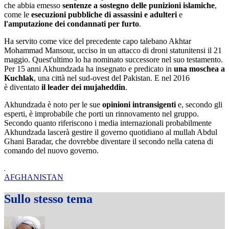
che abbia emesso
sentenze a sostegno delle punizioni islamiche
,
come le
esecuzioni pubbliche di assassini e adulteri
e
l'amputazione dei condannati per furto
.
Ha servito come vice del precedente capo talebano Akhtar
Mohammad Mansour, ucciso in un attacco di droni statunitensi il 21
maggio. Quest'ultimo lo ha nominato successore nel suo testamento.
Per 15 anni Akhundzada ha insegnato e predicato in
una moschea a
Kuchlak
, una città nel sud-ovest del Pakistan. E nel 2016
è diventato
il leader dei mujaheddin
.
Akhundzada è noto per le sue
opinioni intransigenti
e, secondo gli
esperti, è improbabile che porti un rinnovamento nel gruppo.
Secondo quanto riferiscono i media internazionali probabilmente
Akhundzada lascerà gestire il governo quotidiano al mullah Abdul
Ghani Baradar, che dovrebbe diventare il secondo nella catena di
comando del nuovo governo.
AFGHANISTAN
Sullo stesso tema