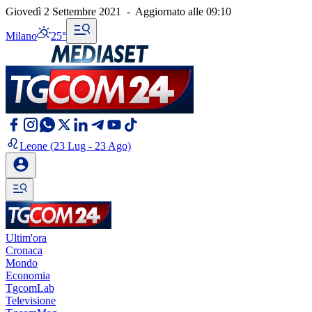
Giovedì 2 Settembre 2021
-
Aggiornato alle
09:10
Milano
25°
Leone
(23 Lug - 23 Ago)
Ultim'ora
Cronaca
Mondo
Economia
TgcomLab
Televisione