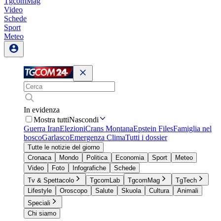
TgcomMag
Video
Schede
Sport
Meteo
In evidenza
Mostra tutti
Nascondi
Guerra Iran
Elezioni
Crans Montana
Epstein Files
Famiglia nel
bosco
Garlasco
Emergenza Clima
Tutti i dossier
Tutte le notizie del giorno
Cronaca
Mondo
Politica
Economia
Sport
Meteo
Video
Foto
Infografiche
Schede
Tv & Spettacolo
TgcomLab
TgcomMag
TgTech
Lifestyle
Oroscopo
Salute
Skuola
Cultura
Animali
Speciali
Chi siamo