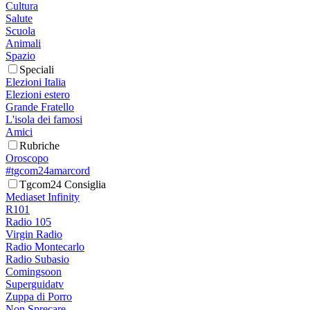
Cultura
Salute
Scuola
Animali
Spazio
Speciali
Elezioni Italia
Elezioni estero
Grande Fratello
L'isola dei famosi
Amici
Rubriche
Oroscopo
#tgcom24amarcord
Tgcom24 Consiglia
Mediaset Infinity
R101
Radio 105
Virgin Radio
Radio Montecarlo
Radio Subasio
Comingsoon
Superguidatv
Zuppa di Porro
Non Sprecare