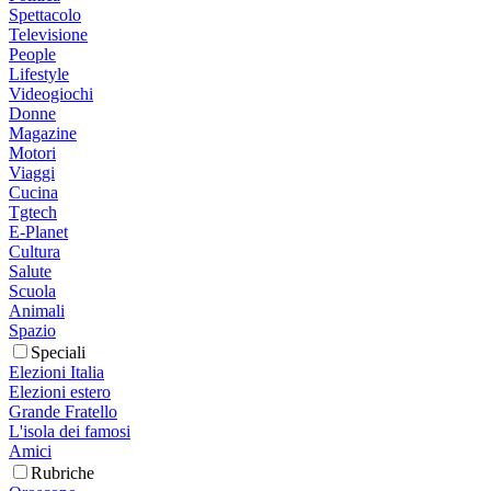
Spettacolo
Televisione
People
Lifestyle
Videogiochi
Donne
Magazine
Motori
Viaggi
Cucina
Tgtech
E-Planet
Cultura
Salute
Scuola
Animali
Spazio
Speciali
Elezioni Italia
Elezioni estero
Grande Fratello
L'isola dei famosi
Amici
Rubriche