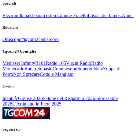
Speciali
Elezioni Italia
Elezioni estero
Grande Fratello
L'isola dei famosi
Amici
Rubriche
Oroscopo
#tgcom24amarcord
Tgcom24 Consiglia
Mediaset Infinity
R101
Radio 105
Virgin Radio
Radio
Montecarlo
Radio Subasio
Comingsoon
Superguidatv
Zuppa di
Porro
Non Sprecare
Cotto e Mangiato
Eventi
Identità Golose 2026
Salone del Risparmio 2026
Fuorisalone
2026
L'Artigiano in Fiera 2025
Seguici su