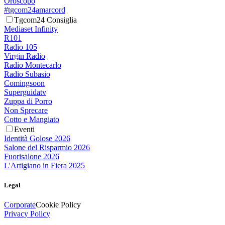
Oroscopo
#tgcom24amarcord
Tgcom24 Consiglia
Mediaset Infinity
R101
Radio 105
Virgin Radio
Radio Montecarlo
Radio Subasio
Comingsoon
Superguidatv
Zuppa di Porro
Non Sprecare
Cotto e Mangiato
Eventi
Identità Golose 2026
Salone del Risparmio 2026
Fuorisalone 2026
L'Artigiano in Fiera 2025
Legal
Corporate
Cookie Policy
Privacy Policy