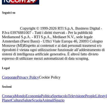
Seguici su
Copyright © 1999-
2026
RTI S.p.A. Business Digital -
P.Iva 03976881007 - Tutti i diritti riservati - Per la pubblicità
Mediamond S.p.A. - RTI S.p.A., Mediaset N.V., sede legale
Amsterdam (Paesi Bassi) - Uffici Viale Europa 46, 20093 Cologno
Monzese (MI)
Rispetto ai contenuti e ai dati personali trasmessi e/o
riprodotti è vietata ogni utilizzazione funzionale all’addestramento di
sistemi di intelligenza artificiale generativa. È altresì fatto divieto
espresso di utilizzare mezzi automatizzati di data scraping.
Legal
Corporate
Privacy Policy
Cookie Policy
Sezioni
Cronaca
Mondo
Economia
Politica
Spettacolo
Televisione
People
Lifestyl
Planet
Cultura
Salute
Scuola
Animali
Spazio