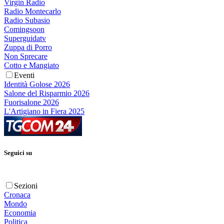
Virgin Radio
Radio Montecarlo
Radio Subasio
Comingsoon
Superguidatv
Zuppa di Porro
Non Sprecare
Cotto e Mangiato
Eventi
Identità Golose 2026
Salone del Risparmio 2026
Fuorisalone 2026
L'Artigiano in Fiera 2025
Seguici su
Sezioni
Cronaca
Mondo
Economia
Politica