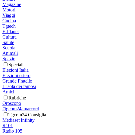
Magazine
Motori
Viaggi
Cucina
Tgtech
E-Planet
Cultura
Salute
Scuola
Animali
Spazio
Speciali
Elezioni Italia
Elezioni estero
Grande Fratello
L'isola dei famosi
Amici
Rubriche
Oroscopo
#tgcom24amarcord
Tgcom24 Consiglia
Mediaset Infinity
R101
Radio 105