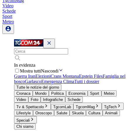
TgcomMag
Video
Schede
Sport
Meteo
In evidenza
Mostra tutti
Nascondi
Guerra Iran
Elezioni
Crans Montana
Epstein Files
Famiglia nel
bosco
Garlasco
Emergenza Clima
Tutti i dossier
Tutte le notizie del giorno
Cronaca
Mondo
Politica
Economia
Sport
Meteo
Video
Foto
Infografiche
Schede
Tv & Spettacolo
TgcomLab
TgcomMag
TgTech
Lifestyle
Oroscopo
Salute
Skuola
Cultura
Animali
Speciali
Chi siamo