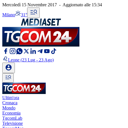
Mercoledì 15 Novembre 2017
-
Aggiornato alle
15:34
Milano
31°
Leone
(23 Lug - 23 Ago)
Ultim'ora
Cronaca
Mondo
Economia
TgcomLab
Televisione