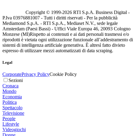
Copyright © 1999-
2026
RTI S.p.A. Business Digital -
P.Iva 03976881007 - Tutti i diritti riservati - Per la pubblicità
Mediamond S.p.A. - RTI S.p.A., Mediaset N.V., sede legale
Amsterdam (Paesi Bassi) - Uffici Viale Europa 46, 20093 Cologno
Monzese (MI)
Rispetto ai contenuti e ai dati personali trasmessi e/o
riprodotti è vietata ogni utilizzazione funzionale all’addestramento di
sistemi di intelligenza artificiale generativa. È altresì fatto divieto
espresso di utilizzare mezzi automatizzati di data scraping.
Legal
Corporate
Privacy Policy
Cookie Policy
Sezioni
Cronaca
Mondo
Economia
Politica
Spettacolo
Televisione
People
Lifestyle
Videogiochi
Donne