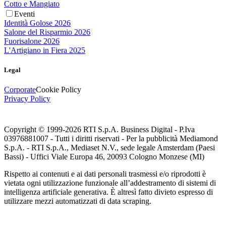
Cotto e Mangiato
Eventi
Identità Golose 2026
Salone del Risparmio 2026
Fuorisalone 2026
L'Artigiano in Fiera 2025
Legal
Corporate
Cookie Policy
Privacy Policy
Copyright © 1999-
2026
RTI S.p.A. Business Digital - P.Iva
03976881007 - Tutti i diritti riservati - Per la pubblicità Mediamond
S.p.A. - RTI S.p.A., Mediaset N.V., sede legale Amsterdam (Paesi
Bassi) - Uffici Viale Europa 46, 20093 Cologno Monzese (MI)
Rispetto ai contenuti e ai dati personali trasmessi e/o riprodotti è
vietata ogni utilizzazione funzionale all’addestramento di sistemi di
intelligenza artificiale generativa. È altresì fatto divieto espresso di
utilizzare mezzi automatizzati di data scraping.