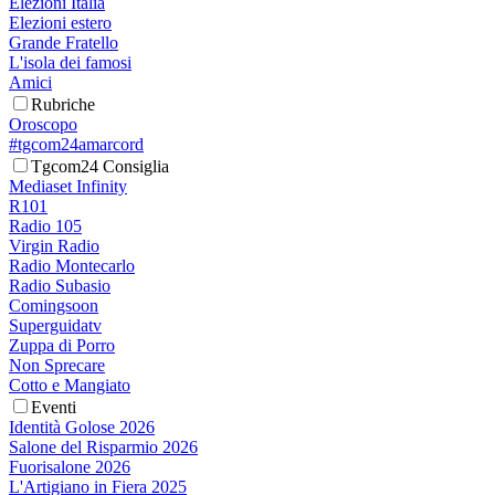
Elezioni Italia
Elezioni estero
Grande Fratello
L'isola dei famosi
Amici
Rubriche
Oroscopo
#tgcom24amarcord
Tgcom24 Consiglia
Mediaset Infinity
R101
Radio 105
Virgin Radio
Radio Montecarlo
Radio Subasio
Comingsoon
Superguidatv
Zuppa di Porro
Non Sprecare
Cotto e Mangiato
Eventi
Identità Golose 2026
Salone del Risparmio 2026
Fuorisalone 2026
L'Artigiano in Fiera 2025