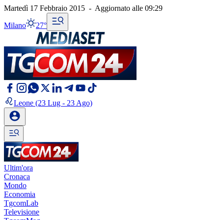
Martedì 17 Febbraio 2015
-
Aggiornato alle
09:29
Milano
27°
Leone
(23 Lug - 23 Ago)
Ultim'ora
Cronaca
Mondo
Economia
TgcomLab
Televisione