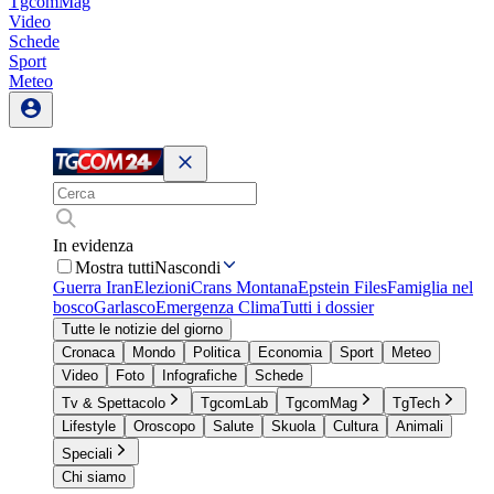
TgcomMag
Video
Schede
Sport
Meteo
In evidenza
Mostra tutti
Nascondi
Guerra Iran
Elezioni
Crans Montana
Epstein Files
Famiglia nel
bosco
Garlasco
Emergenza Clima
Tutti i dossier
Tutte le notizie del giorno
Cronaca
Mondo
Politica
Economia
Sport
Meteo
Video
Foto
Infografiche
Schede
Tv & Spettacolo
TgcomLab
TgcomMag
TgTech
Lifestyle
Oroscopo
Salute
Skuola
Cultura
Animali
Speciali
Chi siamo