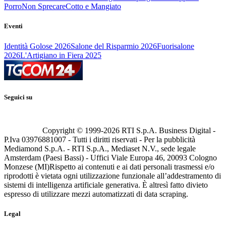
Porro
Non Sprecare
Cotto e Mangiato
Eventi
Identità Golose 2026
Salone del Risparmio 2026
Fuorisalone
2026
L'Artigiano in Fiera 2025
Seguici su
Copyright © 1999-
2026
RTI S.p.A. Business Digital -
P.Iva 03976881007 - Tutti i diritti riservati - Per la pubblicità
Mediamond S.p.A. - RTI S.p.A., Mediaset N.V., sede legale
Amsterdam (Paesi Bassi) - Uffici Viale Europa 46, 20093 Cologno
Monzese (MI)
Rispetto ai contenuti e ai dati personali trasmessi e/o
riprodotti è vietata ogni utilizzazione funzionale all’addestramento di
sistemi di intelligenza artificiale generativa. È altresì fatto divieto
espresso di utilizzare mezzi automatizzati di data scraping.
Legal