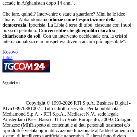
accade in Afghanistan dopo 14 anni".
Che fare, quindi? Intervenire o stare a guardare? Mini ha le idee
chiare. "Abbandoniamo
idiozie come l'esportazione della
democrazia.
Ipocrisia. La Libia è terra di tribù, ciascuna con i suoi
pozzi di petroliuo.
Converrebbe che gli equilibri locali si
chiariscano da soli
. Con un intervento occidentale ora, la crisi si
internazionalizza e in prospettiva diventa ancora più ingestibile".
Kosovo
Libia
Seguici su
Copyright © 1999-
2026
RTI S.p.A. Business Digital -
P.Iva 03976881007 - Tutti i diritti riservati - Per la pubblicità
Mediamond S.p.A. - RTI S.p.A., Mediaset N.V., sede legale
Amsterdam (Paesi Bassi) - Uffici Viale Europa 46, 20093 Cologno
Monzese (MI)
Rispetto ai contenuti e ai dati personali trasmessi e/o
riprodotti è vietata ogni utilizzazione funzionale all’addestramento di
sistemi di intelligenza artificiale generativa. È altresì fatto divieto