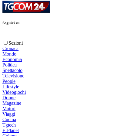
Seguici su
Sezioni
Cronaca
Mondo
Economia
Politica
Spettacolo
Televisione
People
Lifestyle
Videogiochi
Donne
Magazine
Motori
Viaggi
Cucina
Tgtech
E-Planet
Cultura