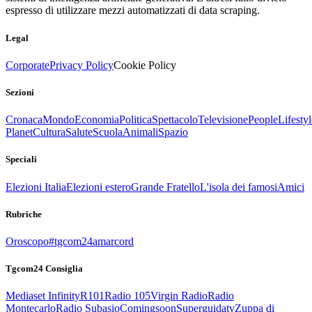
espresso di utilizzare mezzi automatizzati di data scraping.
Legal
Corporate
Privacy Policy
Cookie Policy
Sezioni
Cronaca
Mondo
Economia
Politica
Spettacolo
Televisione
People
Lifestyl
Planet
Cultura
Salute
Scuola
Animali
Spazio
Speciali
Elezioni Italia
Elezioni estero
Grande Fratello
L'isola dei famosi
Amici
Rubriche
Oroscopo
#tgcom24amarcord
Tgcom24 Consiglia
Mediaset Infinity
R101
Radio 105
Virgin Radio
Radio
Montecarlo
Radio Subasio
Comingsoon
Superguidatv
Zuppa di