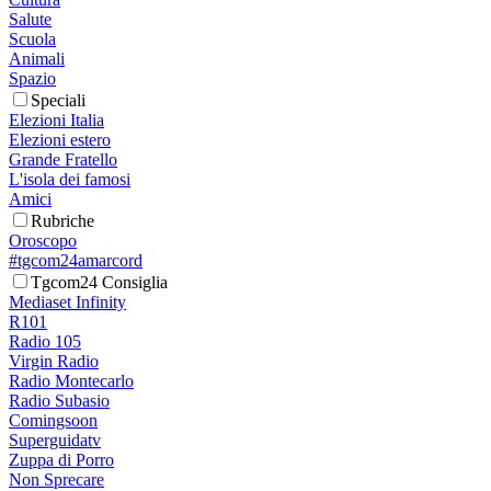
Salute
Scuola
Animali
Spazio
Speciali
Elezioni Italia
Elezioni estero
Grande Fratello
L'isola dei famosi
Amici
Rubriche
Oroscopo
#tgcom24amarcord
Tgcom24 Consiglia
Mediaset Infinity
R101
Radio 105
Virgin Radio
Radio Montecarlo
Radio Subasio
Comingsoon
Superguidatv
Zuppa di Porro
Non Sprecare