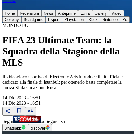
Rubriche
Home
Recensioni
News
Anteprime
Extra
Gallery
Video
Cosplay
Boardgame
Esport
Playstation
Xbox
Nintendo
Pc
MONDO FUT
FIFA 23 Ultimate Team: la
Squadra della Stagione della
MLS
Il videogioco sportivo di Electronic Arts introduce il kit ufficiale
dedicato alla finale di Istanbul: per ottenerlo basta completare la
nuova Sfida Creazione Rosa
14 Dic 2023 - 16:51
14 Dic 2023 - 16:51
Segui
su
Seguici su
whatsapp
discover