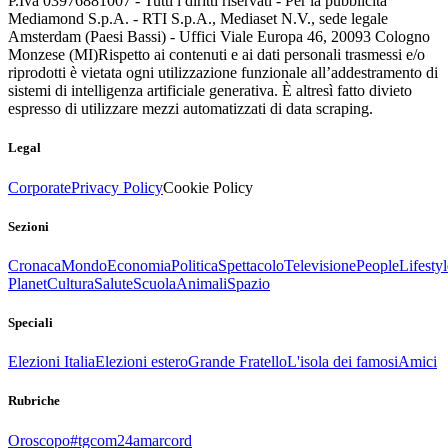
P.Iva 03976881007 - Tutti i diritti riservati - Per la pubblicità
Mediamond S.p.A. - RTI S.p.A., Mediaset N.V., sede legale
Amsterdam (Paesi Bassi) - Uffici Viale Europa 46, 20093 Cologno
Monzese (MI)
Rispetto ai contenuti e ai dati personali trasmessi e/o
riprodotti è vietata ogni utilizzazione funzionale all’addestramento di
sistemi di intelligenza artificiale generativa. È altresì fatto divieto
espresso di utilizzare mezzi automatizzati di data scraping.
Legal
Corporate
Privacy Policy
Cookie Policy
Sezioni
Cronaca
Mondo
Economia
Politica
Spettacolo
Televisione
People
Lifestyl
Planet
Cultura
Salute
Scuola
Animali
Spazio
Speciali
Elezioni Italia
Elezioni estero
Grande Fratello
L'isola dei famosi
Amici
Rubriche
Oroscopo
#tgcom24amarcord