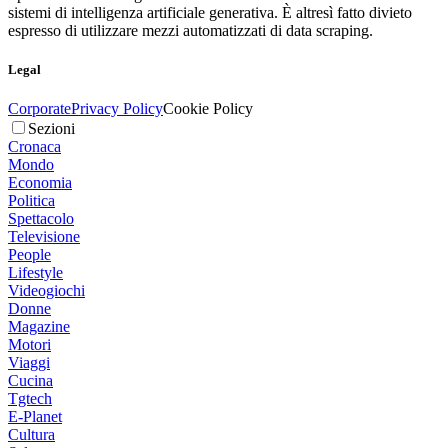
sistemi di intelligenza artificiale generativa. È altresì fatto divieto
espresso di utilizzare mezzi automatizzati di data scraping.
Legal
Corporate
Privacy Policy
Cookie Policy
Sezioni
Cronaca
Mondo
Economia
Politica
Spettacolo
Televisione
People
Lifestyle
Videogiochi
Donne
Magazine
Motori
Viaggi
Cucina
Tgtech
E-Planet
Cultura