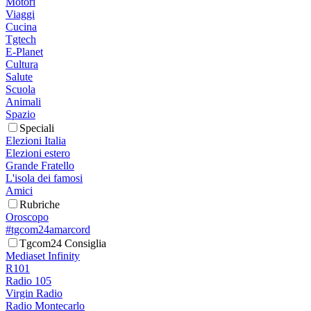
Motori
Viaggi
Cucina
Tgtech
E-Planet
Cultura
Salute
Scuola
Animali
Spazio
Speciali
Elezioni Italia
Elezioni estero
Grande Fratello
L'isola dei famosi
Amici
Rubriche
Oroscopo
#tgcom24amarcord
Tgcom24 Consiglia
Mediaset Infinity
R101
Radio 105
Virgin Radio
Radio Montecarlo