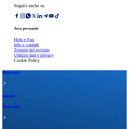
Seguici anche su
Area personale
Help e Faq
Info e contatti
Termini del servizio
Utilizzo dati e privacy
Cookie Policy
Mastergame
Rubriche
Mastergame