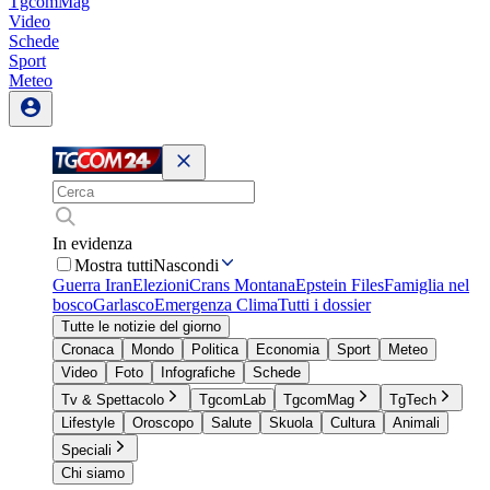
TgcomMag
Video
Schede
Sport
Meteo
In evidenza
Mostra tutti
Nascondi
Guerra Iran
Elezioni
Crans Montana
Epstein Files
Famiglia nel
bosco
Garlasco
Emergenza Clima
Tutti i dossier
Tutte le notizie del giorno
Cronaca
Mondo
Politica
Economia
Sport
Meteo
Video
Foto
Infografiche
Schede
Tv & Spettacolo
TgcomLab
TgcomMag
TgTech
Lifestyle
Oroscopo
Salute
Skuola
Cultura
Animali
Speciali
Chi siamo