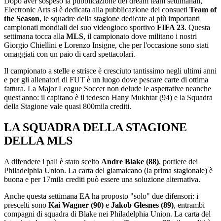
Dopo aver sospeso la pubblicazione dei dream team settimanali,
Electronic Arts si è dedicata alla pubblicazione dei consueti
Team of
the Season
, le squadre della stagione dedicate ai più importanti
campionati mondiali del suo videogioco sportivo
FIFA 23
. Questa
settimana tocca alla
MLS
, il campionato dove militano i nostri
Giorgio Chiellini e Lorenzo Insigne, che per l'occasione sono stati
omaggiati con un paio di card spettacolari.
Il campionato a stelle e strisce è cresciuto tantissimo negli ultimi anni
e per gli allenatori di FUT è un luogo dove pescare carte di ottima
fattura. La Major League Soccer non delude le aspettative neanche
quest'anno: il capitano è il tedesco Hany Mukhtar (94) e la Squadra
della Stagione vale quasi 800mila crediti.
LA SQUADRA DELLA STAGIONE
DELLA MLS
A difendere i pali è stato scelto
Andre Blake (88)
, portiere dei
Philadelphia Union. La carta del giamaicano (la prima stagionale) è
buona e per 17mila crediti può essere una soluzione alternativa.
Anche questa settimana EA ha proposto "solo" due difensori: i
prescelti sono
Kai Wagner (90)
e
Jakob Glesnes (89)
, entrambi
compagni di squadra di Blake nei Philadelphia Union. La carta del