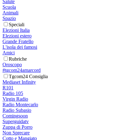
Salute
Scuola
Animali
Spazio
Speciali
Elezioni Italia
Elezioni estero
Grande Fratello
L'isola dei famosi
Amici
Rubriche
Oroscopo
#tgcom24amarcord
Tgcom24 Consiglia
Mediaset Infinity
R101
Radio 105
Virgin Radio
Radio Montecarlo
Radio Subasio
Comingsoon
Superguidatv
Zuppa di Porro
Non Sprecare
Cotto e Mangiato