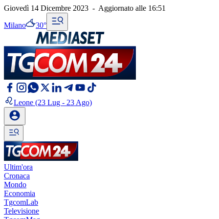
Giovedì 14 Dicembre 2023
-
Aggiornato alle
16:51
Milano
30°
Leone
(23 Lug - 23 Ago)
Ultim'ora
Cronaca
Mondo
Economia
TgcomLab
Televisione