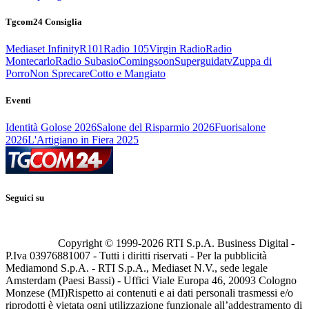
Tgcom24 Consiglia
Mediaset Infinity
R101
Radio 105
Virgin Radio
Radio
Montecarlo
Radio Subasio
Comingsoon
Superguidatv
Zuppa di
Porro
Non Sprecare
Cotto e Mangiato
Eventi
Identità Golose 2026
Salone del Risparmio 2026
Fuorisalone
2026
L'Artigiano in Fiera 2025
Seguici su
Copyright © 1999-
2026
RTI S.p.A. Business Digital -
P.Iva 03976881007 - Tutti i diritti riservati - Per la pubblicità
Mediamond S.p.A. - RTI S.p.A., Mediaset N.V., sede legale
Amsterdam (Paesi Bassi) - Uffici Viale Europa 46, 20093 Cologno
Monzese (MI)
Rispetto ai contenuti e ai dati personali trasmessi e/o
riprodotti è vietata ogni utilizzazione funzionale all’addestramento di