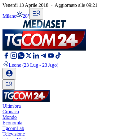
Venerdì 13 Aprile 2018
-
Aggiornato alle
09:21
Milano
28°
Leone
(23 Lug - 23 Ago)
Ultim'ora
Cronaca
Mondo
Economia
TgcomLab
Televisione