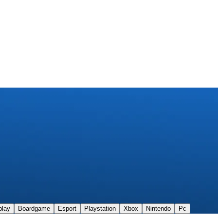
play
Boardgame
Esport
Playstation
Xbox
Nintendo
Pc