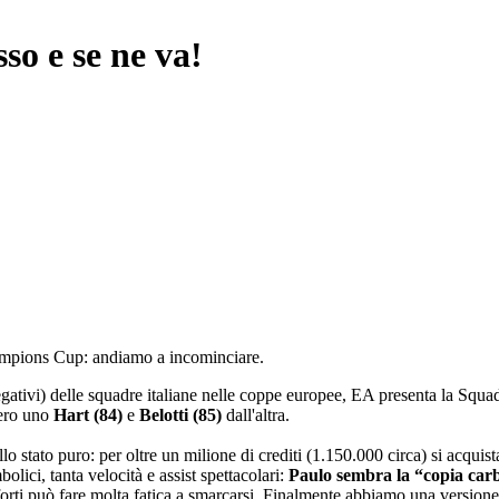
o e se ne va!
ampions Cup: andiamo a incominciare.
gativi) delle squadre italiane nelle coppe europee, EA presenta la Squa
mero uno
Hart (84)
e
Belotti (85)
dall'altra.
o stato puro: per oltre un milione di crediti (1.150.000 circa) si acquist
lici, tanta velocità e assist spettacolari:
Paulo sembra la “copia car
forti può fare molta fatica a smarcarsi. Finalmente abbiamo una versione