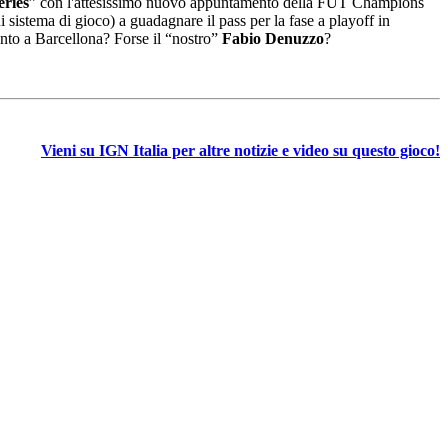
eries
” con l'attesissimo nuovo appuntamento della FUT Champions
i sistema di gioco) a guadagnare il pass per la fase a playoff in
to a Barcellona? Forse il “nostro”
Fabio Denuzzo
?
Vieni su IGN Italia per altre notizie e video su questo gioco!