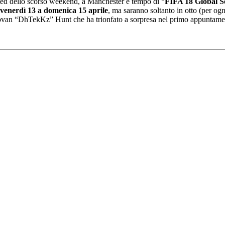
ted dello scorso weekend, a Manchester è tempo di “
FIFA 18 Global S
venerdì 13 a domenica 15 aprile
, ma saranno soltanto in otto (per ogn
novan “DhTekKz” Hunt che ha trionfato a sorpresa nel primo appuntamen