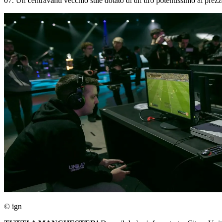
07. Un centravanti vecchio stile dotato di un tiro potentissimo al prezz
© ign