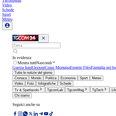
TgcomMag
Video
Schede
Sport
Meteo
In evidenza
Mostra tutti
Nascondi
Guerra Iran
Elezioni
Crans Montana
Epstein Files
Famiglia nel b
Tutte le notizie del giorno
Cronaca
Mondo
Politica
Economia
Sport
Meteo
Video
Foto
Infografiche
Schede
Tv & Spettacolo
TgcomLab
TgcomMag
TgTech
Lif
Chi siamo
Seguici anche su