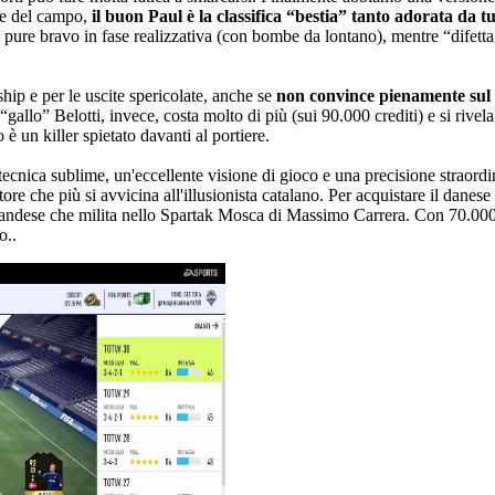
rte del campo,
il buon Paul è la classifica “bestia” tanto adorata da tu
 pure bravo in fase realizzativa (con bombe da lontano), mentre “difetta”
ship e per le uscite spericolate, anche se
non convince pienamente su
gallo” Belotti, invece, costa molto di più (sui 90.000 crediti) e si rivel
è un killer spietato davanti al portiere.
tecnica sublime, un'eccellente visione di gioco e una precisione straordin
tore che più si avvicina all'illusionista catalano. Per acquistare il danes
landese che milita nello Spartak Mosca di Massimo Carrera. Con 70.000 cr
o..