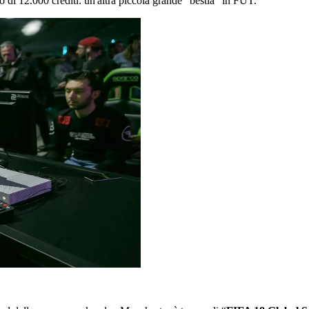
o di 12.000 crediti: un'altra piccola grande “bestia” in FUT.