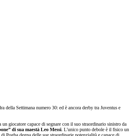
dra della Settimana numero 30: ed è ancora derby tra Juventus e
a un giocatore capace di segnare con il suo straordinario sinistro da
bone” di sua maestà Leo Messi
. L'unico punto debole è il fisico un
 di Pogba degna delle sue straordinarie potenzialità e capace di