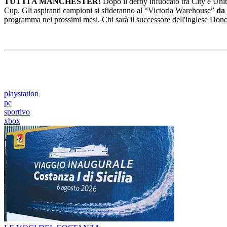
TUTTI A MANCHESTER!
Dopo il derby infuocato tra City e Uni
Cup. Gli aspiranti campioni si sfideranno al “Victoria Warehouse”
da 
programma nei prossimi mesi. Chi sarà il successore dell'inglese Do
playstation
pc
sportivo
xbox