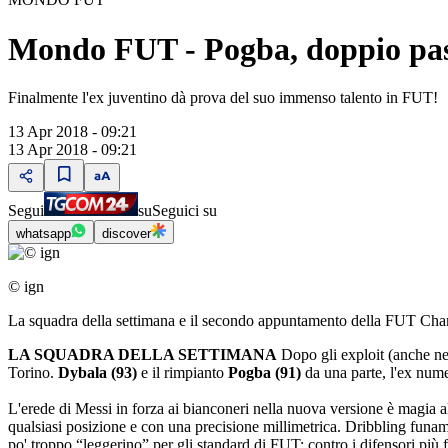
Mondo FUT - Pogba, doppio pass
Finalmente l'ex juventino dà prova del suo immenso talento in FUT!
13 Apr 2018 - 09:21
13 Apr 2018 - 09:21
Segui
su
Seguici su
whatsapp
discover
© ign
La squadra della settimana e il secondo appuntamento della FUT Ch
LA SQUADRA DELLA SETTIMANA
Dopo gli exploit (anche ne
Torino.
Dybala (93)
e il rimpianto
Pogba (91)
da una parte, l'ex nu
L'erede di Messi in forza ai bianconeri nella nuova versione è magia all
qualsiasi posizione e con una precisione millimetrica. Dribbling funambo
po' troppo “leggerino” per gli standard di FUT: contro i difensori più 