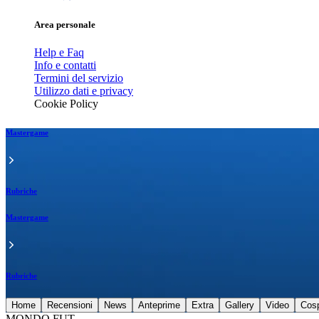
Area personale
Help e Faq
Info e contatti
Termini del servizio
Utilizzo dati e privacy
Cookie Policy
Mastergame
Rubriche
Mastergame
Rubriche
Home
Recensioni
News
Anteprime
Extra
Gallery
Video
Cos
MONDO FUT