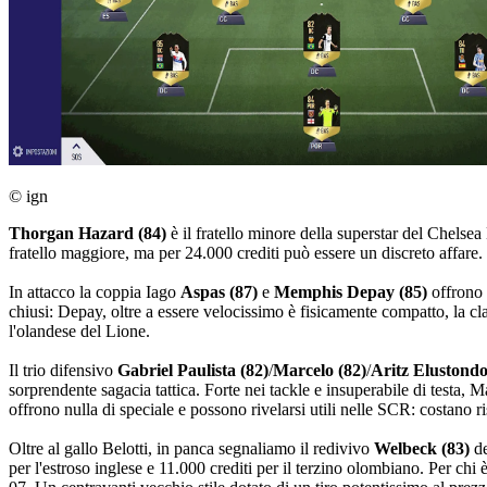
© ign
Thorgan Hazard (84)
è il fratello minore della superstar del Chelsea 
fratello maggiore, ma per 24.000 crediti può essere un discreto affare.
In attacco la coppia Iago
Aspas (87)
e
Memphis Depay (85)
offrono 
chiusi: Depay, oltre a essere velocissimo è fisicamente compatto, la cl
l'olandese del Lione.
Il trio difensivo
Gabriel Paulista (82)
/
Marcelo (82)
/
Aritz Elustondo
sorprendente sagacia tattica. Forte nei tackle e insuperabile di testa, 
offrono nulla di speciale e possono rivelarsi utili nelle SCR: costano 
Oltre al gallo Belotti, in panca segnaliamo il redivivo
Welbeck (83)
de
per l'estroso inglese e 11.000 crediti per il terzino olombiano. Per chi 