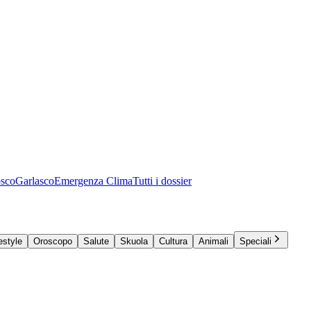
osco
Garlasco
Emergenza Clima
Tutti i dossier
estyle
Oroscopo
Salute
Skuola
Cultura
Animali
Speciali