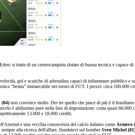
Eden: si tratta di un centrocampista dotato di buona tecnica e capace di d
velocità, gol e scariche di adrenalina capaci di infiammare pubblico e 
assica “bestia” immarcabile nei tornei di FUT. I prezzi: circa 100.000 cr
 (84)
non convince molto. Dei tre quello che piace di più è il brasilian
Marcelo è abilissimo pure nella fase di impostazione: costa quasi 60.000 
rispettivamente 13.000 e 18.000 crediti.
ll'Arsenal e una vecchia conoscenza del calcio italiano come
Armero (
è sempre alla ricerca dell'affare, fiondatevi sul bomber
Sven Michel (81