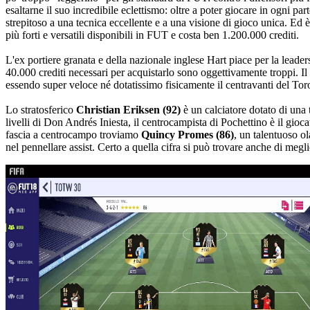
esaltarne il suo incredibile eclettismo: oltre a poter giocare in ogni pa
strepitoso a una tecnica eccellente e a una visione di gioco unica. Ed è
più forti e versatili disponibili in FUT e costa ben 1.200.000 crediti.
L'ex portiere granata e della nazionale inglese Hart piace per la leader
40.000 crediti necessari per acquistarlo sono oggettivamente troppi. Il “
essendo super veloce né dotatissimo fisicamente il centravanti del Toro 
Lo stratosferico
Christian Eriksen (92)
è un calciatore dotato di una 
livelli di Don Andrés Iniesta, il centrocampista di Pochettino è il gioca
fascia a centrocampo troviamo
Quincy Promes (86)
, un talentuoso o
nel pennellare assist. Certo a quella cifra si può trovare anche di megli