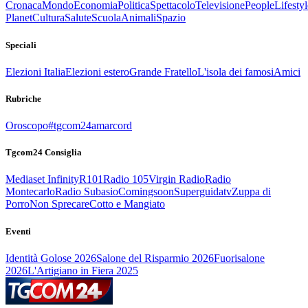
Cronaca
Mondo
Economia
Politica
Spettacolo
Televisione
People
Lifestyl
Planet
Cultura
Salute
Scuola
Animali
Spazio
Speciali
Elezioni Italia
Elezioni estero
Grande Fratello
L'isola dei famosi
Amici
Rubriche
Oroscopo
#tgcom24amarcord
Tgcom24 Consiglia
Mediaset Infinity
R101
Radio 105
Virgin Radio
Radio
Montecarlo
Radio Subasio
Comingsoon
Superguidatv
Zuppa di
Porro
Non Sprecare
Cotto e Mangiato
Eventi
Identità Golose 2026
Salone del Risparmio 2026
Fuorisalone
2026
L'Artigiano in Fiera 2025