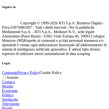
Seguici su
Copyright © 1999-
2026
RTI S.p.A. Business Digital -
P.Iva 03976881007 - Tutti i diritti riservati - Per la pubblicità
Mediamond S.p.A. - RTI S.p.A., Mediaset N.V., sede legale
Amsterdam (Paesi Bassi) - Uffici Viale Europa 46, 20093 Cologno
Monzese (MI)
Rispetto ai contenuti e ai dati personali trasmessi e/o
riprodotti è vietata ogni utilizzazione funzionale all’addestramento di
sistemi di intelligenza artificiale generativa. È altresì fatto divieto
espresso di utilizzare mezzi automatizzati di data scraping.
Legal
Corporate
Privacy Policy
Cookie Policy
Sezioni
Cronaca
Mondo
Economia
Politica
Spettacolo
Televisione
People