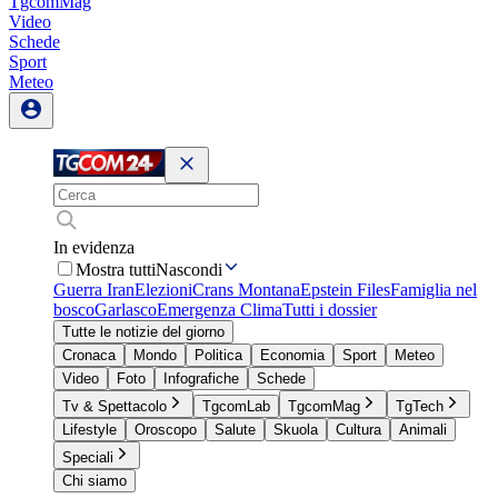
TgcomMag
Video
Schede
Sport
Meteo
In evidenza
Mostra tutti
Nascondi
Guerra Iran
Elezioni
Crans Montana
Epstein Files
Famiglia nel
bosco
Garlasco
Emergenza Clima
Tutti i dossier
Tutte le notizie del giorno
Cronaca
Mondo
Politica
Economia
Sport
Meteo
Video
Foto
Infografiche
Schede
Tv & Spettacolo
TgcomLab
TgcomMag
TgTech
Lifestyle
Oroscopo
Salute
Skuola
Cultura
Animali
Speciali
Chi siamo