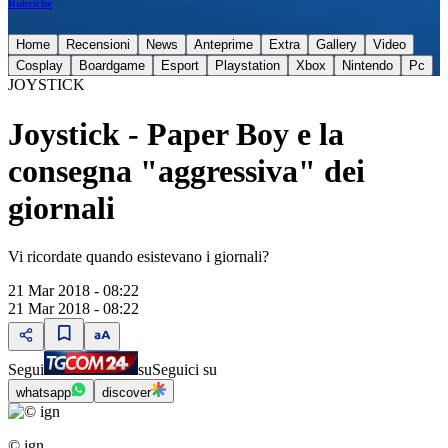
Rubriche
Home
Recensioni
News
Anteprime
Extra
Gallery
Video
Cosplay
Boardgame
Esport
Playstation
Xbox
Nintendo
Pc
JOYSTICK
Joystick - Paper Boy e la
consegna "aggressiva" dei
giornali
Vi ricordate quando esistevano i giornali?
21 Mar 2018 - 08:22
21 Mar 2018 - 08:22
Segui
su
Seguici su
whatsapp
discover
© ign