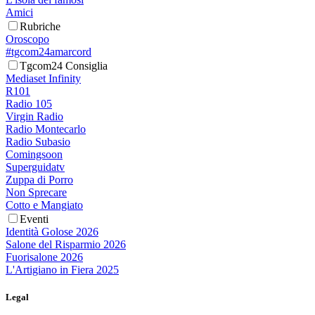
Amici
Rubriche
Oroscopo
#tgcom24amarcord
Tgcom24 Consiglia
Mediaset Infinity
R101
Radio 105
Virgin Radio
Radio Montecarlo
Radio Subasio
Comingsoon
Superguidatv
Zuppa di Porro
Non Sprecare
Cotto e Mangiato
Eventi
Identità Golose 2026
Salone del Risparmio 2026
Fuorisalone 2026
L'Artigiano in Fiera 2025
Legal