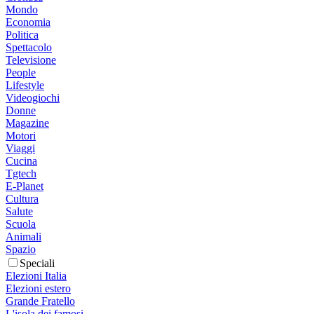
Mondo
Economia
Politica
Spettacolo
Televisione
People
Lifestyle
Videogiochi
Donne
Magazine
Motori
Viaggi
Cucina
Tgtech
E-Planet
Cultura
Salute
Scuola
Animali
Spazio
Speciali
Elezioni Italia
Elezioni estero
Grande Fratello
L'isola dei famosi