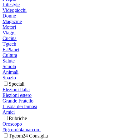
Lifestyle
Videogiochi
Donne
Magazine
Motori
Viaggi
Cucina
Tgtech
E-Planet
Cultura
Salute
Scuola
Animali
Spazio
Speciali
Elezioni Italia
Elezioni estero
Grande Fratello
L'isola dei famosi
Amici
Rubriche
Oroscopo
#tgcom24amarcord
Tgcom24 Consiglia