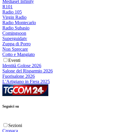
Mediaset Infinity
R101
Radio 105
Virgin Radio
Radio Montecarlo
Radio Subasio
Comingsoon
Superguidatv
Zuppa di Porro
Non Sprecare
Cotto e Mangiato
Eventi
Identità Golose 2026
Salone del Risparmio 2026
Fuorisalone 2026
L'Artigiano in Fiera 2025
Seguici su
Sezioni
Cronaca