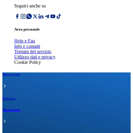
Seguici anche su
Area personale
Help e Faq
Info e contatti
Termini del servizio
Utilizzo dati e privacy
Cookie Policy
Mastergame
Rubriche
Mastergame