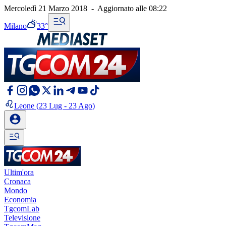
Mercoledì 21 Marzo 2018
-
Aggiornato alle
08:22
Milano
33°
Leone
(23 Lug - 23 Ago)
Ultim'ora
Cronaca
Mondo
Economia
TgcomLab
Televisione