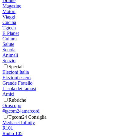
Donne
Magazine
Motori
Viaggi
Cucina
Tgtech
E-Planet
Cultura
Salute
Scuola
Animali
Spazio
Speciali
Elezioni Italia
Elezioni estero
Grande Fratello
L'isola dei famosi
Amici
Rubriche
Oroscopo
#tgcom24amarcord
Tgcom24 Consiglia
Mediaset Infinity
R101
Radio 105