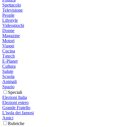
Spettacolo
Televisione
People
Lifestyle
Videogiochi
Donne
Magazine
Motori
Viaggi
Cucina
Tgtech
E-Planet
Cultura
Salute
Scuola
Animali
Spazio
Speciali
Elezioni Italia
Elezioni estero
Grande Fratello
L'isola dei famosi
Amici
Rubriche