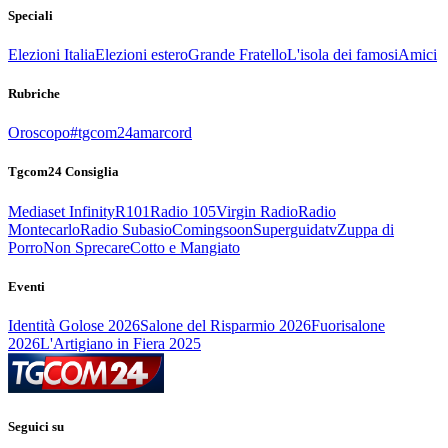
Speciali
Elezioni Italia
Elezioni estero
Grande Fratello
L'isola dei famosi
Amici
Rubriche
Oroscopo
#tgcom24amarcord
Tgcom24 Consiglia
Mediaset Infinity
R101
Radio 105
Virgin Radio
Radio
Montecarlo
Radio Subasio
Comingsoon
Superguidatv
Zuppa di
Porro
Non Sprecare
Cotto e Mangiato
Eventi
Identità Golose 2026
Salone del Risparmio 2026
Fuorisalone
2026
L'Artigiano in Fiera 2025
Seguici su