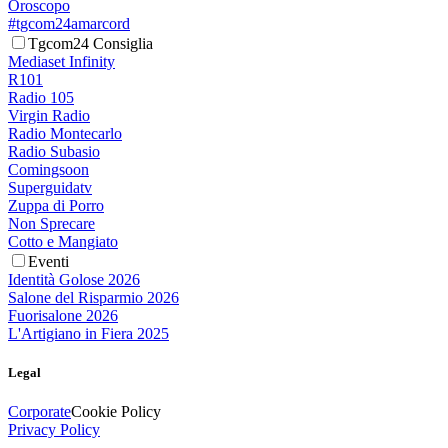
Oroscopo
#tgcom24amarcord
Tgcom24 Consiglia
Mediaset Infinity
R101
Radio 105
Virgin Radio
Radio Montecarlo
Radio Subasio
Comingsoon
Superguidatv
Zuppa di Porro
Non Sprecare
Cotto e Mangiato
Eventi
Identità Golose 2026
Salone del Risparmio 2026
Fuorisalone 2026
L'Artigiano in Fiera 2025
Legal
Corporate
Cookie Policy
Privacy Policy