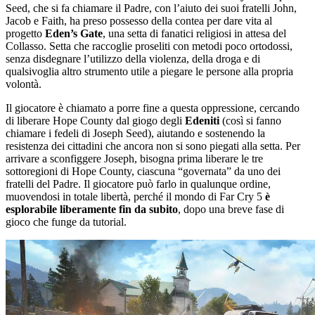
Seed, che si fa chiamare il Padre, con l’aiuto dei suoi fratelli John,
Jacob e Faith, ha preso possesso della contea per dare vita al
progetto
Eden’s Gate
, una setta di fanatici religiosi in attesa del
Collasso. Setta che raccoglie proseliti con metodi poco ortodossi,
senza disdegnare l’utilizzo della violenza, della droga e di
qualsivoglia altro strumento utile a piegare le persone alla propria
volontà.
Il giocatore è chiamato a porre fine a questa oppressione, cercando
di liberare Hope County dal giogo degli
Edeniti
(così si fanno
chiamare i fedeli di Joseph Seed), aiutando e sostenendo la
resistenza dei cittadini che ancora non si sono piegati alla setta. Per
arrivare a sconfiggere Joseph, bisogna prima liberare le tre
sottoregioni di Hope County, ciascuna “governata” da uno dei
fratelli del Padre. Il giocatore può farlo in qualunque ordine,
muovendosi in totale libertà, perché il mondo di Far Cry 5
è
esplorabile liberamente fin da subito
, dopo una breve fase di
gioco che funge da tutorial.