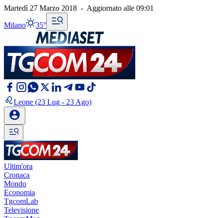
Martedì 27 Marzo 2018
-
Aggiornato alle
09:01
Milano
35°
Leone
(23 Lug - 23 Ago)
Ultim'ora
Cronaca
Mondo
Economia
TgcomLab
Televisione