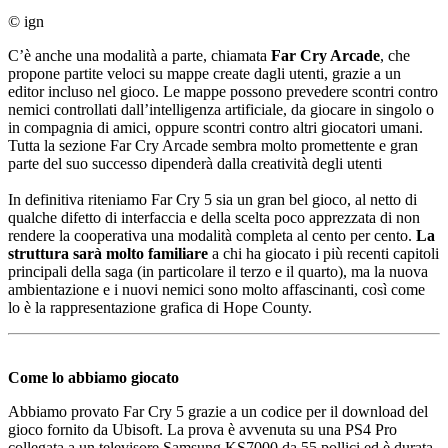
© ign
C’è anche una modalità a parte, chiamata
Far Cry Arcade
, che
propone partite veloci su mappe create dagli utenti, grazie a un
editor incluso nel gioco. Le mappe possono prevedere scontri contro
nemici controllati dall’intelligenza artificiale, da giocare in singolo o
in compagnia di amici, oppure scontri contro altri giocatori umani.
Tutta la sezione Far Cry Arcade sembra molto promettente e gran
parte del suo successo dipenderà dalla creatività degli utenti
In definitiva riteniamo Far Cry 5 sia un gran bel gioco, al netto di
qualche difetto di interfaccia e della scelta poco apprezzata di non
rendere la cooperativa una modalità completa al cento per cento.
La
struttura sarà molto familiare
a chi ha giocato i più recenti capitoli
principali della saga (in particolare il terzo e il quarto), ma la nuova
ambientazione e i nuovi nemici sono molto affascinanti, così come
lo è la rappresentazione grafica di Hope County.
Come lo abbiamo giocato
Abbiamo provato Far Cry 5 grazie a un codice per il download del
gioco fornito da Ubisoft. La prova è avvenuta su una PS4 Pro
collegata a un televisore Samsung KS7000 da 55 pollici ed è durata