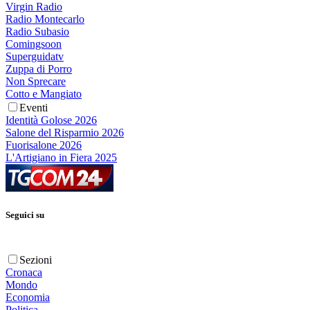
Virgin Radio
Radio Montecarlo
Radio Subasio
Comingsoon
Superguidatv
Zuppa di Porro
Non Sprecare
Cotto e Mangiato
Eventi
Identità Golose 2026
Salone del Risparmio 2026
Fuorisalone 2026
L'Artigiano in Fiera 2025
Seguici su
Sezioni
Cronaca
Mondo
Economia
Politica