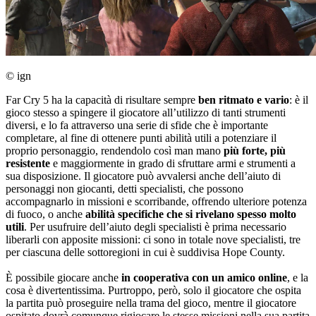
© ign
Far Cry 5 ha la capacità di risultare sempre
ben ritmato e vario
: è il
gioco stesso a spingere il giocatore all’utilizzo di tanti strumenti
diversi, e lo fa attraverso una serie di sfide che è importante
completare, al fine di ottenere punti abilità utili a potenziare il
proprio personaggio, rendendolo così man mano
più forte, più
resistente
e maggiormente in grado di sfruttare armi e strumenti a
sua disposizione. Il giocatore può avvalersi anche dell’aiuto di
personaggi non giocanti, detti specialisti, che possono
accompagnarlo in missioni e scorribande, offrendo ulteriore potenza
di fuoco, o anche
abilità specifiche che si rivelano spesso molto
utili
. Per usufruire dell’aiuto degli specialisti è prima necessario
liberarli con apposite missioni: ci sono in totale nove specialisti, tre
per ciascuna delle sottoregioni in cui è suddivisa Hope County.
È possibile giocare anche
in cooperativa con un amico online
, e la
cosa è divertentissima. Purtroppo, però, solo il giocatore che ospita
la partita può proseguire nella trama del gioco, mentre il giocatore
ospitato dovrà comunque rigiocare le stesse missioni nella sua partita