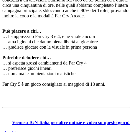
circa una cinquantina di ore, nelle quali abbiamo completato l’intera
campagna principale, sbloccando anche il 90% dei Trofei, provando
inoltre la coop e la modalità Far Cry Arcade.
Può piacere a chi…
… ha apprezzato Far Cry 3 e 4, e ne vuole ancora
… ama i giochi che danno piena libertà al giocatore
… gradisce giocare con la visuale in prima persona
Potrebbe deludere chi…
… si aspetta grossi cambiamenti da Far Cry 4
… preferisce giochi lineari
… non ama le ambientazioni realistiche
Far Cry 5 è un gioco consigliato ai maggiori di 18 anni.
Vieni su IGN Italia per altre notizie e video su questo gioco!