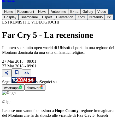
Recensioni
Home
Recensioni
News
Anteprime
Extra
Gallery
Video
Cosplay
Boardgame
Esport
Playstation
Xbox
Nintendo
Pc
ESTREMISTI E VIDEOGIOCHI
Far Cry 5 - La recensione
Il nuovo sparatutto open world di Ubisoft ci porta in una regione del
Montana dominata da una setta di fanatici religiosi
27 Mar 2018 - 09:01
27 Mar 2018 - 09:01
Segui
su
Seguici su
whatsapp
discover
© ign
Le cose non vanno benissimo a
Hope County
, regione immaginaria
del Montana che fa da sfondo alle vicende di
Far Cry 5
. Joseph