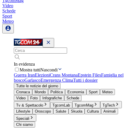
TgcomMag
Video
Schede
Sport
Meteo
In evidenza
Mostra tutti
Nascondi
Guerra Iran
Elezioni
Crans Montana
Epstein Files
Famiglia nel
bosco
Garlasco
Emergenza Clima
Tutti i dossier
Tutte le notizie del giorno
Cronaca
Mondo
Politica
Economia
Sport
Meteo
Video
Foto
Infografiche
Schede
Tv & Spettacolo
TgcomLab
TgcomMag
TgTech
Lifestyle
Oroscopo
Salute
Skuola
Cultura
Animali
Speciali
Chi siamo