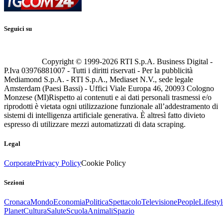
Seguici su
Copyright © 1999-
2026
RTI S.p.A. Business Digital -
P.Iva 03976881007 - Tutti i diritti riservati - Per la pubblicità
Mediamond S.p.A. - RTI S.p.A., Mediaset N.V., sede legale
Amsterdam (Paesi Bassi) - Uffici Viale Europa 46, 20093 Cologno
Monzese (MI)
Rispetto ai contenuti e ai dati personali trasmessi e/o
riprodotti è vietata ogni utilizzazione funzionale all’addestramento di
sistemi di intelligenza artificiale generativa. È altresì fatto divieto
espresso di utilizzare mezzi automatizzati di data scraping.
Legal
Corporate
Privacy Policy
Cookie Policy
Sezioni
Cronaca
Mondo
Economia
Politica
Spettacolo
Televisione
People
Lifestyl
Planet
Cultura
Salute
Scuola
Animali
Spazio