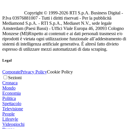
Copyright © 1999-
2026
RTI S.p.A. Business Digital -
P.Iva 03976881007 - Tutti i diritti riservati - Per la pubblicità
Mediamond S.p.A. - RTI S.p.A., Mediaset N.V., sede legale
Amsterdam (Paesi Bassi) - Uffici Viale Europa 46, 20093 Cologno
Monzese (MI)
Rispetto ai contenuti e ai dati personali trasmessi e/o
riprodotti è vietata ogni utilizzazione funzionale all’addestramento di
sistemi di intelligenza artificiale generativa. È altresì fatto divieto
espresso di utilizzare mezzi automatizzati di data scraping.
Legal
Corporate
Privacy Policy
Cookie Policy
Sezioni
Cronaca
Mondo
Economia
Politica
Spettacolo
Televisione
People
Lifestyle
Videogiochi