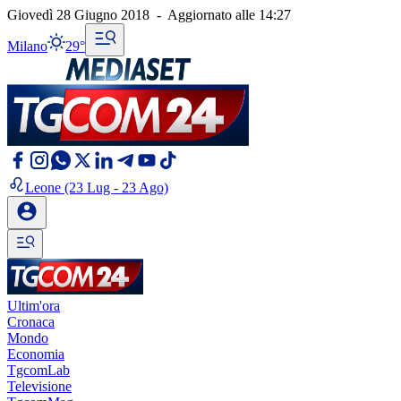
Giovedì 28 Giugno 2018
-
Aggiornato alle
14:27
Milano
29°
Leone
(23 Lug - 23 Ago)
Ultim'ora
Cronaca
Mondo
Economia
TgcomLab
Televisione