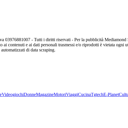
va 03976881007 - Tutti i diritti riservati - Per la pubblicità Mediamon
o ai contenuti e ai dati personali trasmessi e/o riprodotti è vietata ogni 
zi automatizzati di data scraping.
e
Videogiochi
Donne
Magazine
Motori
Viaggi
Cucina
Tgtech
E-Planet
Cult