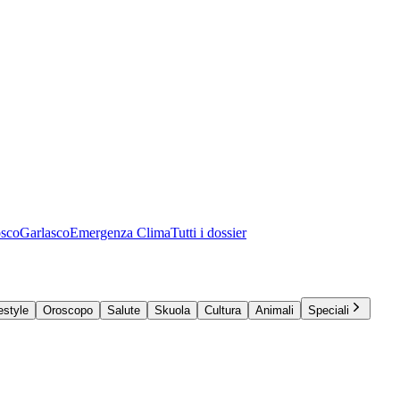
osco
Garlasco
Emergenza Clima
Tutti i dossier
estyle
Oroscopo
Salute
Skuola
Cultura
Animali
Speciali