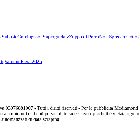
 Subasio
Comingsoon
Superguidatv
Zuppa di Porro
Non Sprecare
Cotto 
tigiano in Fiera 2025
va 03976881007 - Tutti i diritti riservati - Per la pubblicità Mediamon
o ai contenuti e ai dati personali trasmessi e/o riprodotti è vietata ogni 
zi automatizzati di data scraping.