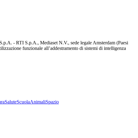
d S.p.A. - RTI S.p.A., Mediaset N.V., sede legale Amsterdam (Paesi
utilizzazione funzionale all’addestramento di sistemi di intelligenza
ura
Salute
Scuola
Animali
Spazio