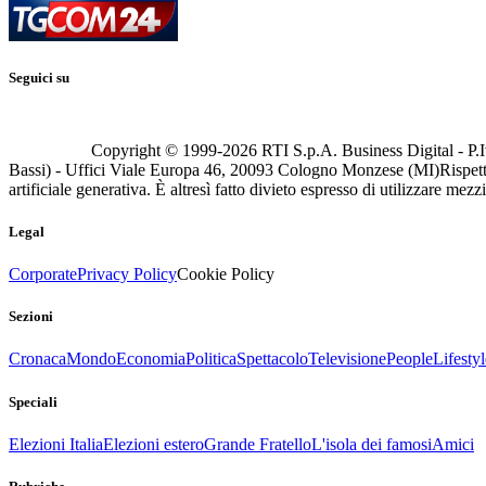
Seguici su
Copyright © 1999-
2026
RTI S.p.A. Business Digital - P.I
Bassi) - Uffici Viale Europa 46, 20093 Cologno Monzese (MI)
Rispett
artificiale generativa. È altresì fatto divieto espresso di utilizzare mez
Legal
Corporate
Privacy Policy
Cookie Policy
Sezioni
Cronaca
Mondo
Economia
Politica
Spettacolo
Televisione
People
Lifestyl
Speciali
Elezioni Italia
Elezioni estero
Grande Fratello
L'isola dei famosi
Amici