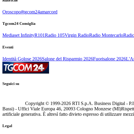
Rubriche
Oroscopo
#tgcom24amarcord
Tgcom24 Consiglia
Mediaset Infinity
R101
Radio 105
Virgin Radio
Radio Montecarlo
Radio
Eventi
Identità Golose 2026
Salone del Risparmio 2026
Fuorisalone 2026
L'Ar
Seguici su
Copyright © 1999-
2026
RTI S.p.A. Business Digital - P.I
Bassi) - Uffici Viale Europa 46, 20093 Cologno Monzese (MI)
Rispett
artificiale generativa. È altresì fatto divieto espresso di utilizzare mez
Legal