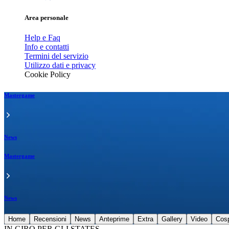
Area personale
Help e Faq
Info e contatti
Termini del servizio
Utilizzo dati e privacy
Cookie Policy
Mastergame
News
Mastergame
News
Home
Recensioni
News
Anteprime
Extra
Gallery
Video
Cos
IN GIRO PER GLI STATES