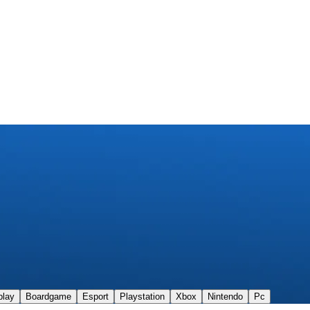
play
Boardgame
Esport
Playstation
Xbox
Nintendo
Pc