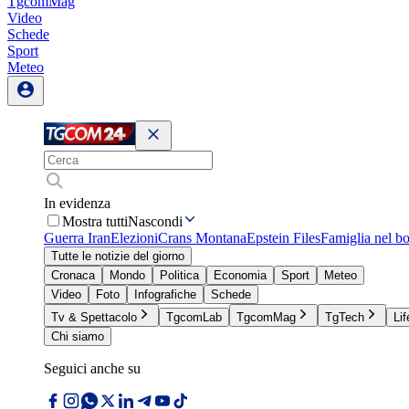
TgcomMag
Video
Schede
Sport
Meteo
In evidenza
Mostra tutti
Nascondi
Guerra Iran
Elezioni
Crans Montana
Epstein Files
Famiglia nel b
Tutte le notizie del giorno
Cronaca
Mondo
Politica
Economia
Sport
Meteo
Video
Foto
Infografiche
Schede
Tv & Spettacolo
TgcomLab
TgcomMag
TgTech
Lif
Chi siamo
Seguici anche su