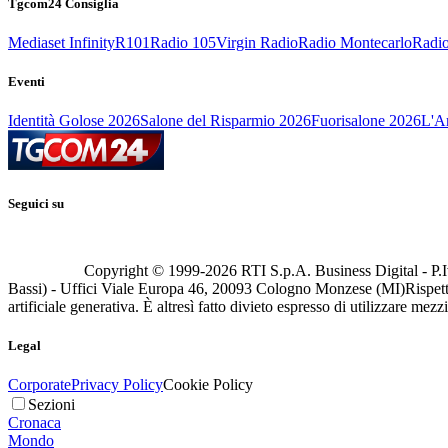
Tgcom24 Consiglia
Mediaset Infinity
R101
Radio 105
Virgin Radio
Radio Montecarlo
Radio
Eventi
Identità Golose 2026
Salone del Risparmio 2026
Fuorisalone 2026
L'Ar
Seguici su
Copyright © 1999-
2026
RTI S.p.A. Business Digital - P.I
Bassi) - Uffici Viale Europa 46, 20093 Cologno Monzese (MI)
Rispett
artificiale generativa. È altresì fatto divieto espresso di utilizzare mez
Legal
Corporate
Privacy Policy
Cookie Policy
Sezioni
Cronaca
Mondo