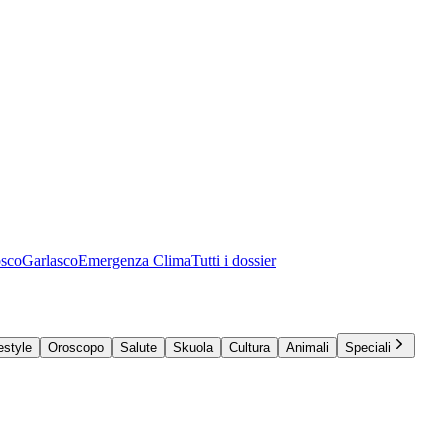
osco
Garlasco
Emergenza Clima
Tutti i dossier
estyle
Oroscopo
Salute
Skuola
Cultura
Animali
Speciali