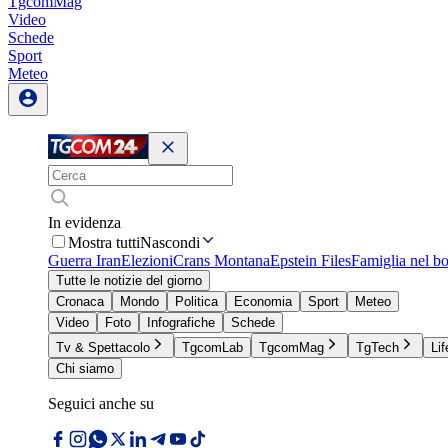
TgcomMag
Video
Schede
Sport
Meteo
In evidenza
Mostra tutti
Nascondi
Guerra Iran
Elezioni
Crans Montana
Epstein Files
Famiglia nel b
Tutte le notizie del giorno
Cronaca
Mondo
Politica
Economia
Sport
Meteo
Video
Foto
Infografiche
Schede
Tv & Spettacolo
TgcomLab
TgcomMag
TgTech
Lif
Chi siamo
Seguici anche su