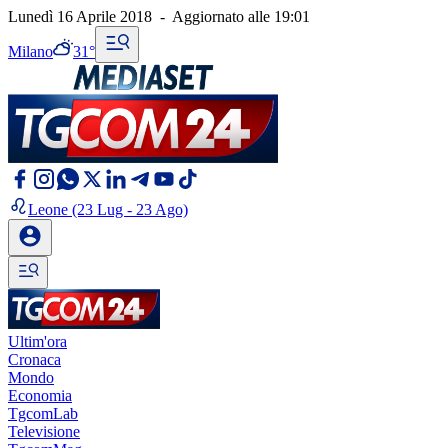
Lunedì 16 Aprile 2018
-
Aggiornato alle
19:01
Milano
31°
Leone
(23 Lug - 23 Ago)
Ultim'ora
Cronaca
Mondo
Economia
TgcomLab
Televisione