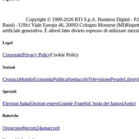
Copyright © 1999-
2026
RTI S.p.A. Business Digital - P.I
Bassi) - Uffici Viale Europa 46, 20093 Cologno Monzese (MI)
Rispett
artificiale generativa. È altresì fatto divieto espresso di utilizzare mez
Legal
Corporate
Privacy Policy
Cookie Policy
Sezioni
Cronaca
Mondo
Economia
Politica
Spettacolo
Televisione
People
Lifestyl
Speciali
Elezioni Italia
Elezioni estero
Grande Fratello
L'isola dei famosi
Amici
Rubriche
Oroscopo
#tgcom24amarcord