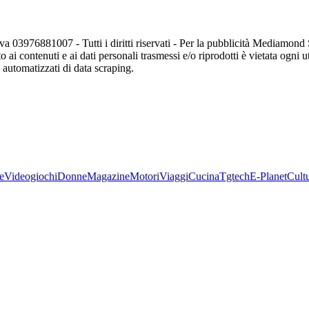
va 03976881007 - Tutti i diritti riservati - Per la pubblicità Mediamon
o ai contenuti e ai dati personali trasmessi e/o riprodotti è vietata ogni 
zi automatizzati di data scraping.
e
Videogiochi
Donne
Magazine
Motori
Viaggi
Cucina
Tgtech
E-Planet
Cult