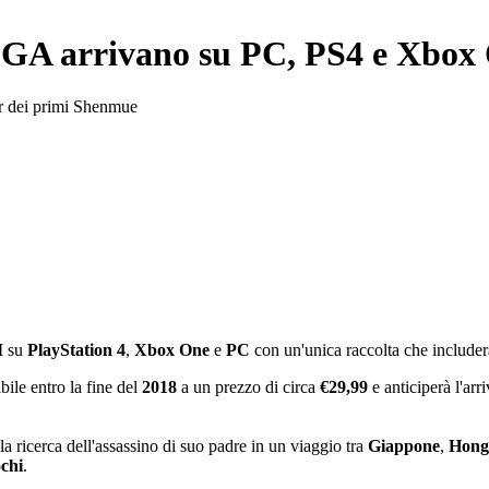
SEGA arrivano su PC, PS4 e Xbox
ter dei primi Shenmue
I
su
PlayStation
4
,
Xbox
One
e
PC
con un'unica raccolta che includer
bile entro la fine del
2018
a un prezzo di circa
€29,99
e anticiperà l'arr
la ricerca dell'assassino di suo padre in un viaggio tra
Giappone
,
Hong
ochi
.