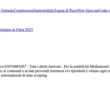
 Subasio
Comingsoon
Superguidatv
Zuppa di Porro
Non Sprecare
Cotto 
tigiano in Fiera 2025
va 03976881007 - Tutti i diritti riservati - Per la pubblicità Mediamon
o ai contenuti e ai dati personali trasmessi e/o riprodotti è vietata ogni 
zi automatizzati di data scraping.