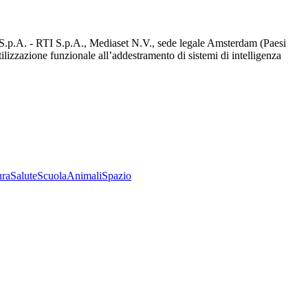
d S.p.A. - RTI S.p.A., Mediaset N.V., sede legale Amsterdam (Paesi
utilizzazione funzionale all’addestramento di sistemi di intelligenza
ura
Salute
Scuola
Animali
Spazio