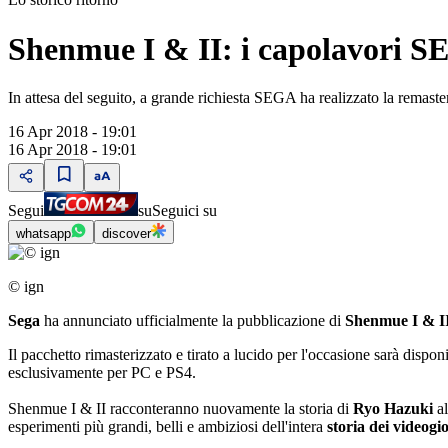
Shenmue I & II: i capolavori 
In attesa del seguito, a grande richiesta SEGA ha realizzato la remas
16 Apr 2018 - 19:01
16 Apr 2018 - 19:01
Segui
su
Seguici su
whatsapp
discover
© ign
Sega
ha annunciato ufficialmente la pubblicazione di
Shenmue I & I
Il pacchetto rimasterizzato e tirato a lucido per l'occasione sarà disponi
esclusivamente per PC e PS4.
Shenmue I & II racconteranno nuovamente la storia di
Ryo Hazuki
al
esperimenti più grandi, belli e ambiziosi dell'intera
storia dei
videogi