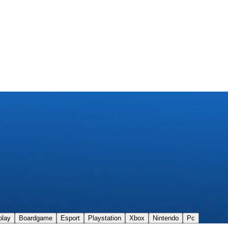
play
Boardgame
Esport
Playstation
Xbox
Nintendo
Pc