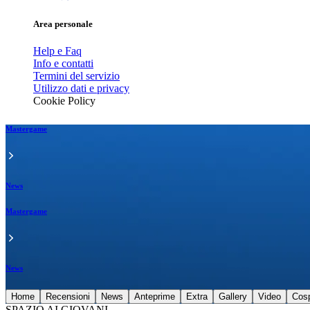
Area personale
Help e Faq
Info e contatti
Termini del servizio
Utilizzo dati e privacy
Cookie Policy
Mastergame
News
Mastergame
News
Home
Recensioni
News
Anteprime
Extra
Gallery
Video
Cos
SPAZIO AI GIOVANI