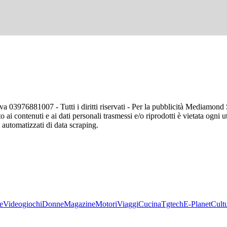
va 03976881007 - Tutti i diritti riservati - Per la pubblicità Mediamon
o ai contenuti e ai dati personali trasmessi e/o riprodotti è vietata ogni 
zi automatizzati di data scraping.
e
Videogiochi
Donne
Magazine
Motori
Viaggi
Cucina
Tgtech
E-Planet
Cult