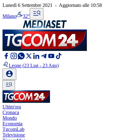
Lunedì 6 Settembre 2021
-
Aggiornato alle
10:58
Milano
32°
Leone
(23 Lug - 23 Ago)
Ultim'ora
Cronaca
Mondo
Economia
TgcomLab
Televisione