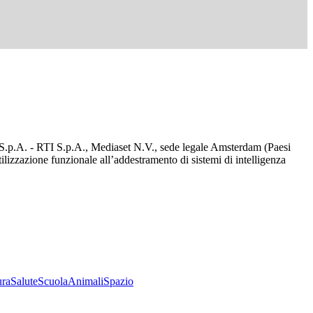
d S.p.A. - RTI S.p.A., Mediaset N.V., sede legale Amsterdam (Paesi
utilizzazione funzionale all’addestramento di sistemi di intelligenza
ura
Salute
Scuola
Animali
Spazio