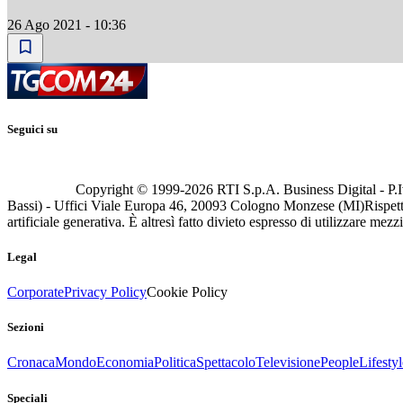
26 Ago 2021 - 10:36
Seguici su
Copyright © 1999-
2026
RTI S.p.A. Business Digital - P.I
Bassi) - Uffici Viale Europa 46, 20093 Cologno Monzese (MI)
Rispett
artificiale generativa. È altresì fatto divieto espresso di utilizzare mez
Legal
Corporate
Privacy Policy
Cookie Policy
Sezioni
Cronaca
Mondo
Economia
Politica
Spettacolo
Televisione
People
Lifestyl
Speciali