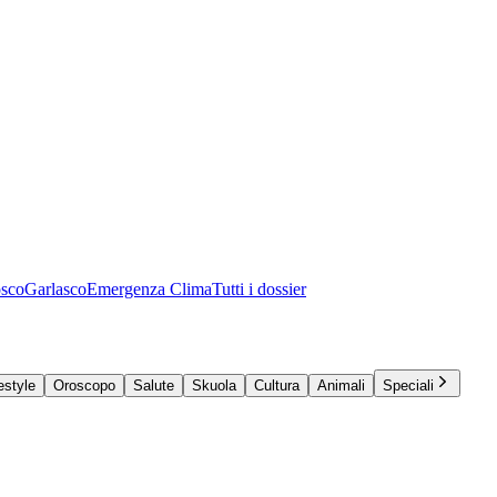
osco
Garlasco
Emergenza Clima
Tutti i dossier
estyle
Oroscopo
Salute
Skuola
Cultura
Animali
Speciali