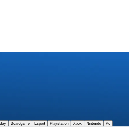
play
Boardgame
Esport
Playstation
Xbox
Nintendo
Pc