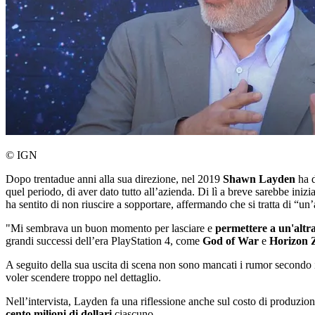
© IGN
Dopo trentadue anni alla sua direzione, nel 2019
Shawn Layden
ha d
quel periodo, di aver dato tutto all’azienda. Di lì a breve sarebbe ini
ha sentito di non riuscire a sopportare, affermando che si tratta di “un’
"Mi sembrava un buon momento per lasciare e
permettere a un'altr
grandi successi dell’era PlayStation 4, come
God of War
e
Horizon 
A seguito della sua uscita di scena non sono mancati i rumor secondo i
voler scendere troppo nel dettaglio.
Nell’intervista, Layden fa una riflessione anche sul costo di produzion
cento milioni di dollari
ciascuno.