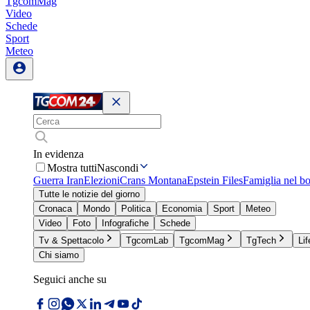
TgcomMag
Video
Schede
Sport
Meteo
In evidenza
Mostra tutti
Nascondi
Guerra Iran
Elezioni
Crans Montana
Epstein Files
Famiglia nel b
Tutte le notizie del giorno
Cronaca
Mondo
Politica
Economia
Sport
Meteo
Video
Foto
Infografiche
Schede
Tv & Spettacolo
TgcomLab
TgcomMag
TgTech
Lif
Chi siamo
Seguici anche su