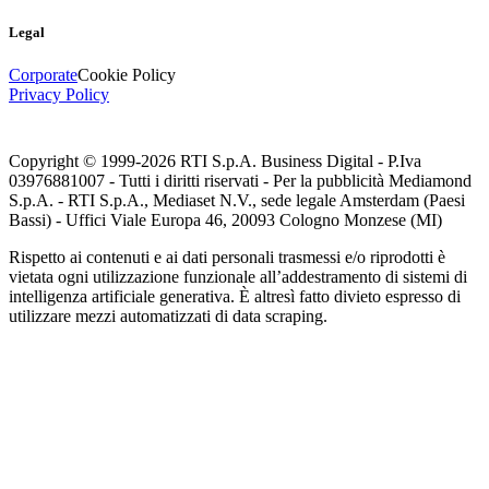
Legal
Corporate
Cookie Policy
Privacy Policy
Copyright © 1999-
2026
RTI S.p.A. Business Digital - P.Iva
03976881007 - Tutti i diritti riservati - Per la pubblicità Mediamond
S.p.A. - RTI S.p.A., Mediaset N.V., sede legale Amsterdam (Paesi
Bassi) - Uffici Viale Europa 46, 20093 Cologno Monzese (MI)
Rispetto ai contenuti e ai dati personali trasmessi e/o riprodotti è
vietata ogni utilizzazione funzionale all’addestramento di sistemi di
intelligenza artificiale generativa. È altresì fatto divieto espresso di
utilizzare mezzi automatizzati di data scraping.