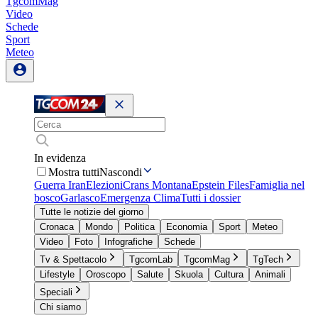
TgcomMag
Video
Schede
Sport
Meteo
In evidenza
Mostra tutti
Nascondi
Guerra Iran
Elezioni
Crans Montana
Epstein Files
Famiglia nel
bosco
Garlasco
Emergenza Clima
Tutti i dossier
Tutte le notizie del giorno
Cronaca
Mondo
Politica
Economia
Sport
Meteo
Video
Foto
Infografiche
Schede
Tv & Spettacolo
TgcomLab
TgcomMag
TgTech
Lifestyle
Oroscopo
Salute
Skuola
Cultura
Animali
Speciali
Chi siamo