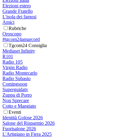
Elezioni Italia
Elezioni estero
Grande Fratello
L'isola dei famosi
Amici
Rubriche
Oroscopo
#tgcom24amarcord
Tgcom24 Consiglia
Mediaset Infinity
R101
Radio 105
Virgin Radio
Radio Montecarlo
Radio Subasio
Comingsoon
Superguidatv
Zuppa di Porro
Non Sprecare
Cotto e Mangiato
Eventi
Identità Golose 2026
Salone del Risparmio 2026
Fuorisalone 2026
L'Artigiano in Fiera 2025