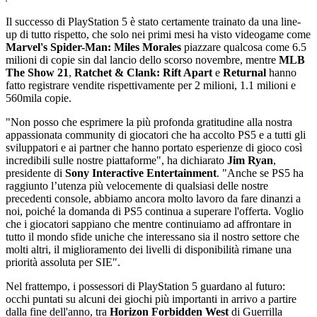
Il successo di PlayStation 5 è stato certamente trainato da una line-
up di tutto rispetto, che solo nei primi mesi ha visto videogame come
Marvel's Spider-Man: Miles Morales
piazzare qualcosa come 6.5
milioni di copie sin dal lancio dello scorso novembre, mentre
MLB
The Show 21
,
Ratchet & Clank: Rift Apart
e
Returnal
hanno
fatto registrare vendite rispettivamente per 2 milioni, 1.1 milioni e
560mila copie.
"Non posso che esprimere la più profonda gratitudine alla nostra
appassionata community di giocatori che ha accolto PS5 e a tutti gli
sviluppatori e ai partner che hanno portato esperienze di gioco così
incredibili sulle nostre piattaforme", ha dichiarato
Jim Ryan
,
presidente di
Sony Interactive Entertainment
. "Anche se PS5 ha
raggiunto l’utenza più velocemente di qualsiasi delle nostre
precedenti console, abbiamo ancora molto lavoro da fare dinanzi a
noi, poiché la domanda di PS5 continua a superare l'offerta. Voglio
che i giocatori sappiano che mentre continuiamo ad affrontare in
tutto il mondo sfide uniche che interessano sia il nostro settore che
molti altri, il miglioramento dei livelli di disponibilità rimane una
priorità assoluta per SIE".
Nel frattempo, i possessori di PlayStation 5 guardano al futuro:
occhi puntati su alcuni dei giochi più importanti in arrivo a partire
dalla fine dell'anno, tra
Horizon Forbidden West
di Guerrilla