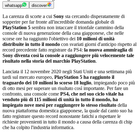
whatsapp
discover
La carenza di scorte a cui
Sony
sta cercando disperatamente di
sopperire per far fronte all'incredibile domanda globale di
PlayStation 5
sembra non intaccare il trionfale cammino della
console di nuova generazione della casa giapponese, che nelle
scorse ore ha raggiunto l'obiettivo dei
10 milioni di unità
distribuite in tutto il mondo
con svariati giorni d'anticipo rispetto al
record precedente fatto registrare da PS4:
la nuova ammiraglia di
Sony diventa così la console a raggiungere più velocemente tale
risultato nella storia del marchio PlayStation
.
Lanciata il 12 novembre 2020 negli Stati Uniti e una settimana più
tardi sul mercato europeo,
PlayStation 5 ha raggiunto il
traguardo dei 10 milioni lo scorso 18 luglio
, impiegando poco più
di otto mesi per superare un risultato così importante. Per fare un
confronto, una console come
PS4, che nel suo ciclo vitale ha
venduto più di 115 milioni di unità in tutto il mondo, ha
impiegato nove mesi per raggiungere lo stesso risultato
della
nuova piattaforma domestica giapponese, la quale dal canto suo ha
fatto registrare questo record nonostante fatichi a rispettare le
richieste provenienti in tutto il mondo a causa della carenza di chip
che ha colpito l'industria informatica.