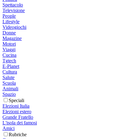
Spettacolo
Televisione
People
Lifestyle
Videogiochi
Donne
Magazine
Motori
Viaggi
Cucina
Tgtech
E-Planet
Cultura
Salute
Scuola
Animali
Spazio
Speciali
Elezioni Italia
Elezioni estero
Grande Fratello
L'isola dei famosi
Amici
Rubriche