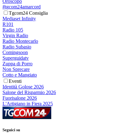
Oroscopo
#tgcom24amarcord
Tgcom24 Consiglia
Mediaset Infinity
R101
Radio 105
Virgin Radio
Radio Montecarlo
Radio Subasio
Comingsoon
Superguidatv
Zuppa di Porro
Non Sprecare
Cotto e Mangiato
Eventi
Identità Golose 2026
Salone del Risparmio 2026
Fuorisalone 2026
L'Artigiano in Fiera 2025
Seguici su