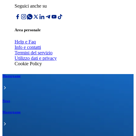
Seguici anche su
Area personale
Help e Faq
Info e contatti
Termini del servizio
Utilizzo dati e privacy
Cookie Policy
Mastergame
News
Mastergame