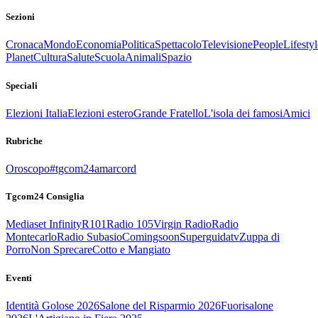
Sezioni
Cronaca
Mondo
Economia
Politica
Spettacolo
Televisione
People
Lifestyl
Planet
Cultura
Salute
Scuola
Animali
Spazio
Speciali
Elezioni Italia
Elezioni estero
Grande Fratello
L'isola dei famosi
Amici
Rubriche
Oroscopo
#tgcom24amarcord
Tgcom24 Consiglia
Mediaset Infinity
R101
Radio 105
Virgin Radio
Radio
Montecarlo
Radio Subasio
Comingsoon
Superguidatv
Zuppa di
Porro
Non Sprecare
Cotto e Mangiato
Eventi
Identità Golose 2026
Salone del Risparmio 2026
Fuorisalone