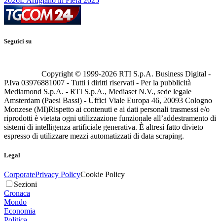
2026
L'Artigiano in Fiera 2025
Seguici su
Copyright © 1999-
2026
RTI S.p.A. Business Digital -
P.Iva 03976881007 - Tutti i diritti riservati - Per la pubblicità
Mediamond S.p.A. - RTI S.p.A., Mediaset N.V., sede legale
Amsterdam (Paesi Bassi) - Uffici Viale Europa 46, 20093 Cologno
Monzese (MI)
Rispetto ai contenuti e ai dati personali trasmessi e/o
riprodotti è vietata ogni utilizzazione funzionale all’addestramento di
sistemi di intelligenza artificiale generativa. È altresì fatto divieto
espresso di utilizzare mezzi automatizzati di data scraping.
Legal
Corporate
Privacy Policy
Cookie Policy
Sezioni
Cronaca
Mondo
Economia
Politica