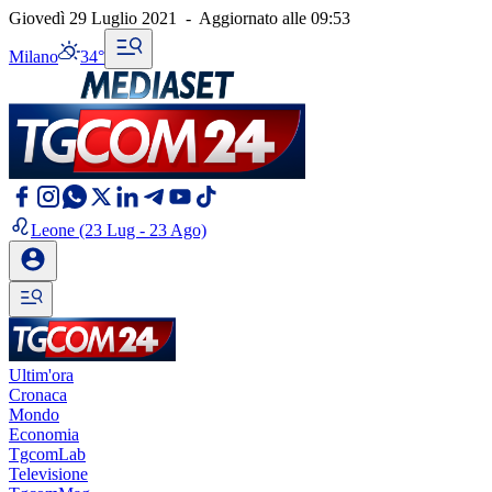
Giovedì 29 Luglio 2021
-
Aggiornato alle
09:53
Milano
34°
Leone
(23 Lug - 23 Ago)
Ultim'ora
Cronaca
Mondo
Economia
TgcomLab
Televisione