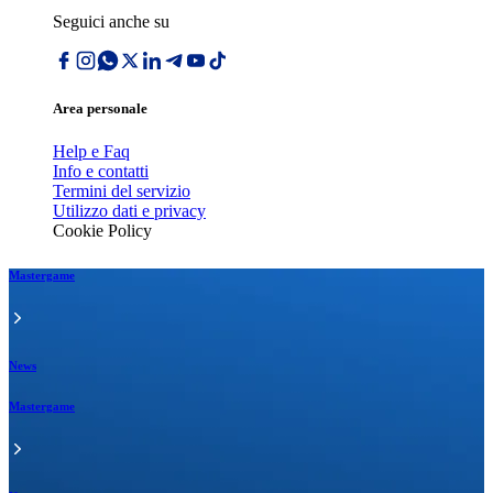
Seguici anche su
Area personale
Help e Faq
Info e contatti
Termini del servizio
Utilizzo dati e privacy
Cookie Policy
Mastergame
News
Mastergame