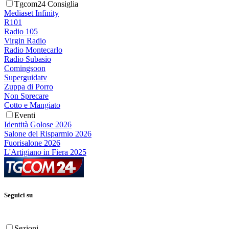
Tgcom24 Consiglia
Mediaset Infinity
R101
Radio 105
Virgin Radio
Radio Montecarlo
Radio Subasio
Comingsoon
Superguidatv
Zuppa di Porro
Non Sprecare
Cotto e Mangiato
Eventi
Identità Golose 2026
Salone del Risparmio 2026
Fuorisalone 2026
L'Artigiano in Fiera 2025
Seguici su
Sezioni