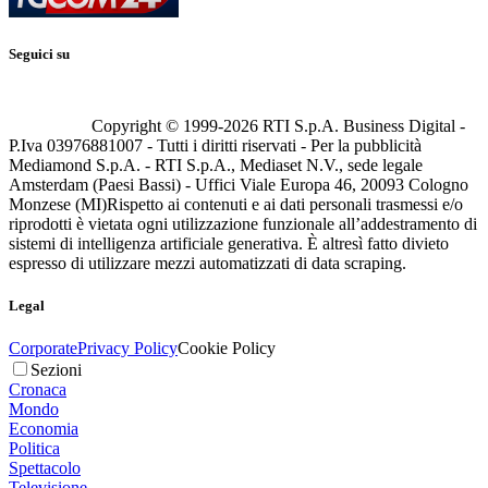
Seguici su
Copyright © 1999-
2026
RTI S.p.A. Business Digital -
P.Iva 03976881007 - Tutti i diritti riservati - Per la pubblicità
Mediamond S.p.A. - RTI S.p.A., Mediaset N.V., sede legale
Amsterdam (Paesi Bassi) - Uffici Viale Europa 46, 20093 Cologno
Monzese (MI)
Rispetto ai contenuti e ai dati personali trasmessi e/o
riprodotti è vietata ogni utilizzazione funzionale all’addestramento di
sistemi di intelligenza artificiale generativa. È altresì fatto divieto
espresso di utilizzare mezzi automatizzati di data scraping.
Legal
Corporate
Privacy Policy
Cookie Policy
Sezioni
Cronaca
Mondo
Economia
Politica
Spettacolo
Televisione