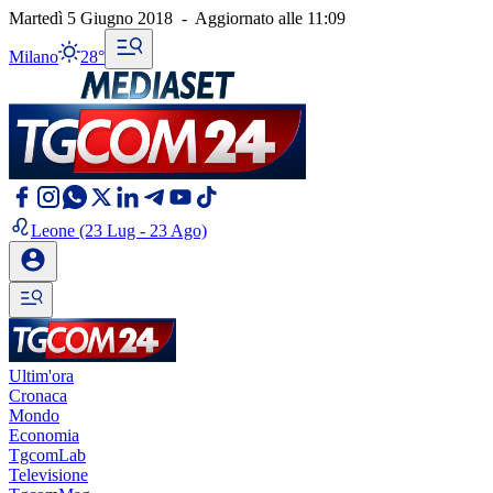
Martedì 5 Giugno 2018
-
Aggiornato alle
11:09
Milano
28°
Leone
(23 Lug - 23 Ago)
Ultim'ora
Cronaca
Mondo
Economia
TgcomLab
Televisione