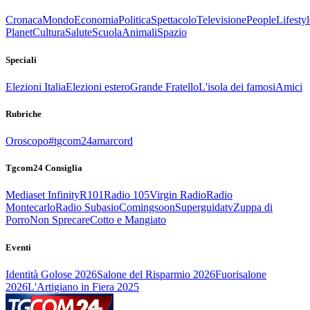
Cronaca
Mondo
Economia
Politica
Spettacolo
Televisione
People
Lifestyl
Planet
Cultura
Salute
Scuola
Animali
Spazio
Speciali
Elezioni Italia
Elezioni estero
Grande Fratello
L'isola dei famosi
Amici
Rubriche
Oroscopo
#tgcom24amarcord
Tgcom24 Consiglia
Mediaset Infinity
R101
Radio 105
Virgin Radio
Radio
Montecarlo
Radio Subasio
Comingsoon
Superguidatv
Zuppa di
Porro
Non Sprecare
Cotto e Mangiato
Eventi
Identità Golose 2026
Salone del Risparmio 2026
Fuorisalone
2026
L'Artigiano in Fiera 2025