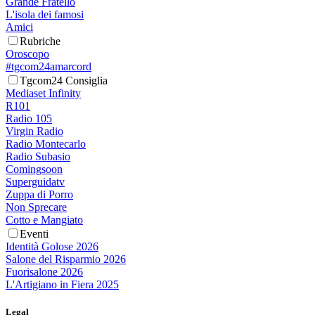
Grande Fratello
L'isola dei famosi
Amici
Rubriche
Oroscopo
#tgcom24amarcord
Tgcom24 Consiglia
Mediaset Infinity
R101
Radio 105
Virgin Radio
Radio Montecarlo
Radio Subasio
Comingsoon
Superguidatv
Zuppa di Porro
Non Sprecare
Cotto e Mangiato
Eventi
Identità Golose 2026
Salone del Risparmio 2026
Fuorisalone 2026
L'Artigiano in Fiera 2025
Legal