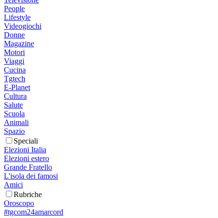
People
Lifestyle
Videogiochi
Donne
Magazine
Motori
Viaggi
Cucina
Tgtech
E-Planet
Cultura
Salute
Scuola
Animali
Spazio
Speciali
Elezioni Italia
Elezioni estero
Grande Fratello
L'isola dei famosi
Amici
Rubriche
Oroscopo
#tgcom24amarcord