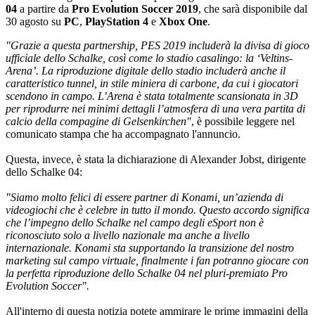
04
a partire da
Pro Evolution Soccer 2019
, che sarà disponibile dal
30 agosto su
PC
,
PlayStation
4
e
Xbox
One
.
"Grazie a questa partnership, PES 2019 includerà la divisa di gioco
ufficiale dello Schalke, così come lo stadio casalingo: la ‘Veltins-
Arena’. La riproduzione digitale dello stadio includerà anche il
caratteristico tunnel, in stile miniera di carbone, da cui i giocatori
scendono in campo. L’Arena è stata totalmente scansionata in 3D
per riprodurre nei minimi dettagli l’atmosfera di una vera partita di
calcio della compagine di Gelsenkirchen"
, è possibile leggere nel
comunicato stampa che ha accompagnato l'annuncio.
Questa, invece, è stata la dichiarazione di Alexander Jobst, dirigente
dello Schalke 04:
"Siamo molto felici di essere partner di Konami, un’azienda di
videogiochi che è celebre in tutto il mondo. Questo accordo significa
che l’impegno dello Schalke nel campo degli eSport non è
riconosciuto solo a livello nazionale ma anche a livello
internazionale. Konami sta supportando la transizione del nostro
marketing sul campo virtuale, finalmente i fan potranno giocare con
la perfetta riproduzione dello Schalke 04 nel pluri-premiato Pro
Evolution Soccer".
All'interno di questa notizia potete ammirare le prime immagini della