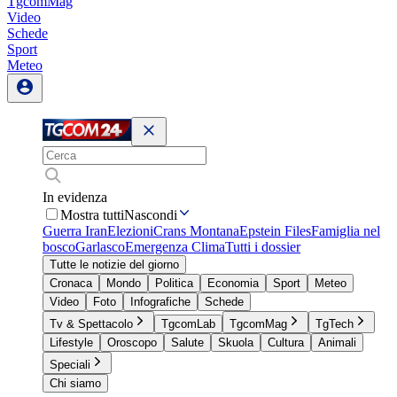
TgcomMag
Video
Schede
Sport
Meteo
In evidenza
Mostra tutti
Nascondi
Guerra Iran
Elezioni
Crans Montana
Epstein Files
Famiglia nel
bosco
Garlasco
Emergenza Clima
Tutti i dossier
Tutte le notizie del giorno
Cronaca
Mondo
Politica
Economia
Sport
Meteo
Video
Foto
Infografiche
Schede
Tv & Spettacolo
TgcomLab
TgcomMag
TgTech
Lifestyle
Oroscopo
Salute
Skuola
Cultura
Animali
Speciali
Chi siamo