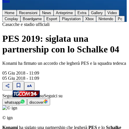
News
Home
Recensioni
News
Anteprime
Extra
Gallery
Video
Cosplay
Boardgame
Esport
Playstation
Xbox
Nintendo
Pc
Casacche e stadio ufficiali
PES 2019: siglata una
partnership con lo Schalke 04
Konami ha firmato un accordo che legherà PES e la squadra tedesca
05 Giu 2018 - 11:09
05 Giu 2018 - 11:09
Segui
su
Seguici su
whatsapp
discover
© ign
Konami
ha siglato una partnership che legherà
PES
e lo
Schalke