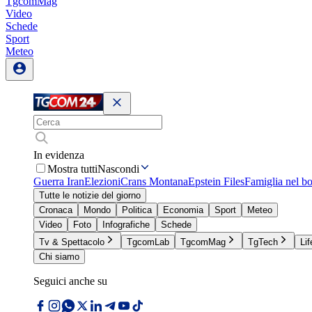
TgcomMag
Video
Schede
Sport
Meteo
In evidenza
Mostra tutti
Nascondi
Guerra Iran
Elezioni
Crans Montana
Epstein Files
Famiglia nel b
Tutte le notizie del giorno
Cronaca
Mondo
Politica
Economia
Sport
Meteo
Video
Foto
Infografiche
Schede
Tv & Spettacolo
TgcomLab
TgcomMag
TgTech
Lif
Chi siamo
Seguici anche su