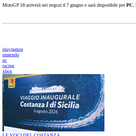
MotoGP 18 arriverà nei negozi il 7 giugno e sarà disponibile per
PC
,
playstation
nintendo
pc
racing
xbox
LE VOCI DEL COSTANZA