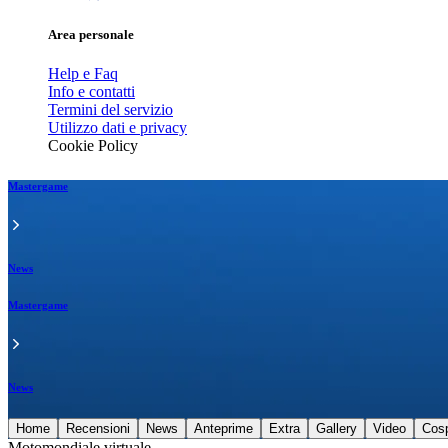
Area personale
Help e Faq
Info e contatti
Termini del servizio
Utilizzo dati e privacy
Cookie Policy
Mastergame
News
Mastergame
News
Home
Recensioni
News
Anteprime
Extra
Gallery
Video
Cos
Motomondiale virtuale