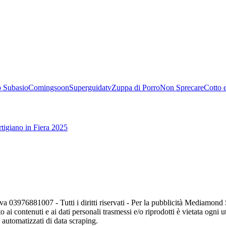
 Subasio
Comingsoon
Superguidatv
Zuppa di Porro
Non Sprecare
Cotto 
tigiano in Fiera 2025
va 03976881007 - Tutti i diritti riservati - Per la pubblicità Mediamon
o ai contenuti e ai dati personali trasmessi e/o riprodotti è vietata ogni 
zi automatizzati di data scraping.