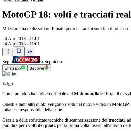
MotoGP 18: volti e tracciati real
Milestone ha realizzato un filmato per mostrare ai suoi fan il processo 
24 Apr 2018 - 11:01
24 Apr 2018 - 11:01
Segui
su
Seguici su
whatsapp
discover
© ign
Come prende vita il gioco ufficiale del
Motomondiale
? E quali mezzi 
Questi e tanti altri dubbi vengono risolti nel nuovo video di
MotoGP
milanese responsabile della serie.
Grazie a delle sofisticate tecniche di scannerizzazione dei
tracciati
, a
può dire per i
volti
dei piloti
, per la prima volta inseriti all'interno d