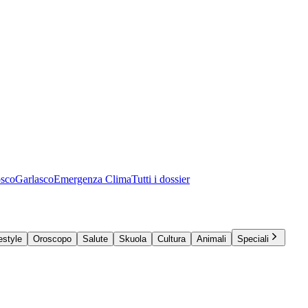
osco
Garlasco
Emergenza Clima
Tutti i dossier
estyle
Oroscopo
Salute
Skuola
Cultura
Animali
Speciali