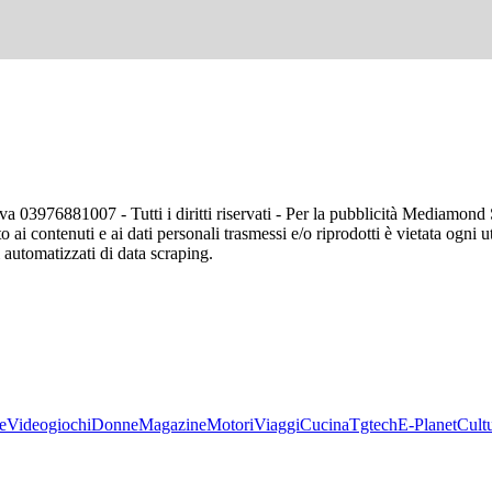
va 03976881007 - Tutti i diritti riservati - Per la pubblicità Mediamon
o ai contenuti e ai dati personali trasmessi e/o riprodotti è vietata ogni 
zi automatizzati di data scraping.
e
Videogiochi
Donne
Magazine
Motori
Viaggi
Cucina
Tgtech
E-Planet
Cult