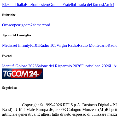
Elezioni Italia
Elezioni estero
Grande Fratello
L'isola dei famosi
Amici
Rubriche
Oroscopo
#tgcom24amarcord
Tgcom24 Consiglia
Mediaset Infinity
R101
Radio 105
Virgin Radio
Radio Montecarlo
Radio
Eventi
Identità Golose 2026
Salone del Risparmio 2026
Fuorisalone 2026
L'Ar
Seguici su
Copyright © 1999-
2026
RTI S.p.A. Business Digital - P.I
Bassi) - Uffici Viale Europa 46, 20093 Cologno Monzese (MI)
Rispett
artificiale generativa. È altresì fatto divieto espresso di utilizzare mez