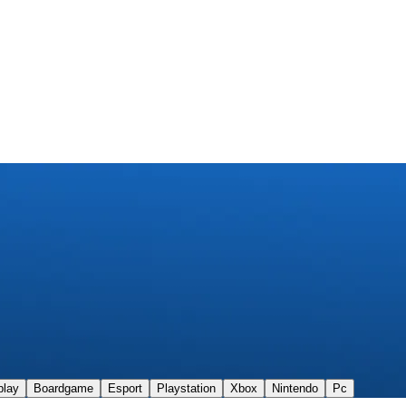
play
Boardgame
Esport
Playstation
Xbox
Nintendo
Pc