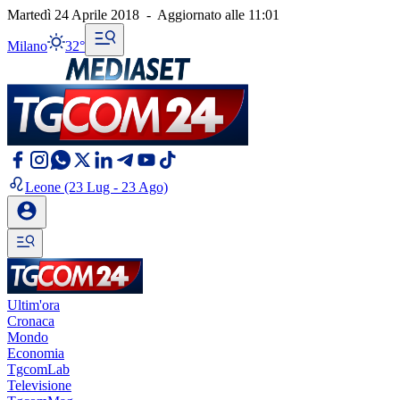
Martedì 24 Aprile 2018
-
Aggiornato alle
11:01
Milano
32°
Leone
(23 Lug - 23 Ago)
Ultim'ora
Cronaca
Mondo
Economia
TgcomLab
Televisione