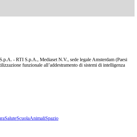
d S.p.A. - RTI S.p.A., Mediaset N.V., sede legale Amsterdam (Paesi
utilizzazione funzionale all’addestramento di sistemi di intelligenza
ura
Salute
Scuola
Animali
Spazio