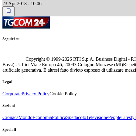
23 Apr 2018 - 10:06
Seguici su
Copyright © 1999-
2026
RTI S.p.A. Business Digital - P.I
Bassi) - Uffici Viale Europa 46, 20093 Cologno Monzese (MI)
Rispett
artificiale generativa. È altresì fatto divieto espresso di utilizzare mez
Legal
Corporate
Privacy Policy
Cookie Policy
Sezioni
Cronaca
Mondo
Economia
Politica
Spettacolo
Televisione
People
Lifestyl
Speciali