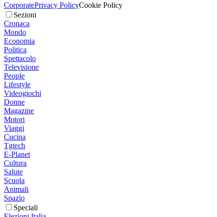
Corporate
Privacy Policy
Cookie Policy
Sezioni
Cronaca
Mondo
Economia
Politica
Spettacolo
Televisione
People
Lifestyle
Videogiochi
Donne
Magazine
Motori
Viaggi
Cucina
Tgtech
E-Planet
Cultura
Salute
Scuola
Animali
Spazio
Speciali
Elezioni Italia