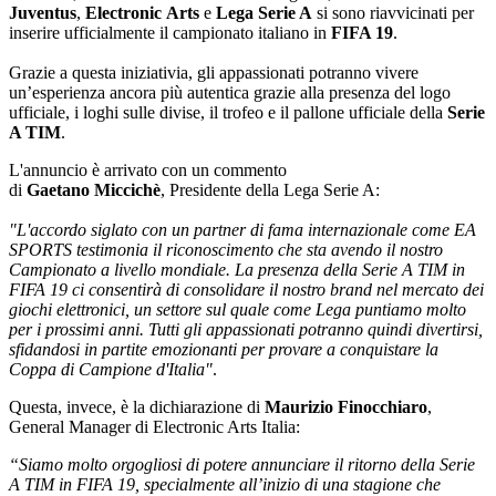
Juventus
,
Electronic
Arts
e
Lega Serie A
si sono riavvicinati per
inserire ufficialmente il campionato italiano in
FIFA 19
.
Grazie a questa iniziativia, gli appassionati potranno vivere
un’esperienza ancora più autentica grazie alla presenza del logo
ufficiale, i loghi sulle divise, il trofeo e il pallone ufficiale della
Serie
A TIM
.
L'annuncio è arrivato con un commento
di
Gaetano
Miccichè
, Presidente della Lega Serie A:
"L'accordo siglato con un partner di fama internazionale come EA
SPORTS testimonia il riconoscimento che sta avendo il nostro
Campionato a livello mondiale. La presenza della Serie A TIM in
FIFA 19 ci consentirà di consolidare il nostro brand nel mercato dei
giochi elettronici, un settore sul quale come Lega puntiamo molto
per i prossimi anni. Tutti gli appassionati potranno quindi divertirsi,
sfidandosi in partite emozionanti per provare a conquistare la
Coppa di Campione d'Italia"
.
Questa, invece, è la dichiarazione di
Maurizio Finocchiaro
,
General Manager di Electronic Arts Italia:
“Siamo molto orgogliosi di potere annunciare il ritorno della Serie
A TIM in FIFA 19, specialmente all’inizio di una stagione che