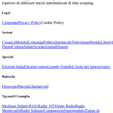
espresso di utilizzare mezzi automatizzati di data scraping.
Legal
Corporate
Privacy Policy
Cookie Policy
Sezioni
Cronaca
Mondo
Economia
Politica
Spettacolo
Televisione
People
Lifestyl
Planet
Cultura
Salute
Scuola
Animali
Spazio
Speciali
Elezioni Italia
Elezioni estero
Grande Fratello
L'isola dei famosi
Amici
Rubriche
Oroscopo
#tgcom24amarcord
Tgcom24 Consiglia
Mediaset Infinity
R101
Radio 105
Virgin Radio
Radio
Montecarlo
Radio Subasio
Comingsoon
Superguidatv
Zuppa di