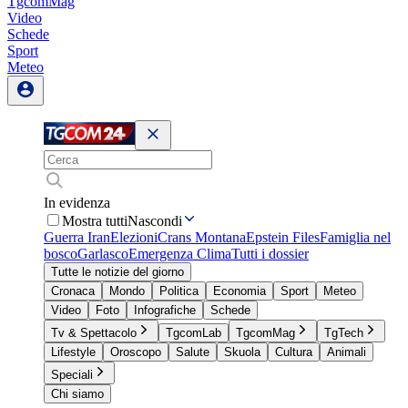
TgcomMag
Video
Schede
Sport
Meteo
In evidenza
Mostra tutti
Nascondi
Guerra Iran
Elezioni
Crans Montana
Epstein Files
Famiglia nel
bosco
Garlasco
Emergenza Clima
Tutti i dossier
Tutte le notizie del giorno
Cronaca
Mondo
Politica
Economia
Sport
Meteo
Video
Foto
Infografiche
Schede
Tv & Spettacolo
TgcomLab
TgcomMag
TgTech
Lifestyle
Oroscopo
Salute
Skuola
Cultura
Animali
Speciali
Chi siamo