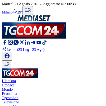
Martedì 21 Agosto 2018
-
Aggiornato alle
06:33
Milano
29°
Leone
(23 Lug - 23 Ago)
Ultim'ora
Cronaca
Mondo
Economia
TgcomLab
Televisione