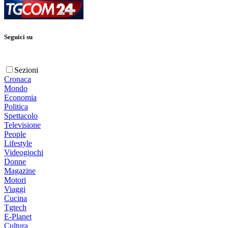
Seguici su
Sezioni
Cronaca
Mondo
Economia
Politica
Spettacolo
Televisione
People
Lifestyle
Videogiochi
Donne
Magazine
Motori
Viaggi
Cucina
Tgtech
E-Planet
Cultura