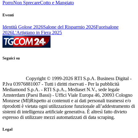
Porro
Non Sprecare
Cotto e Mangiato
Eventi
Identità Golose 2026
Salone del Risparmio 2026
Fuorisalone
2026
L'Artigiano in Fiera 2025
Seguici su
Copyright © 1999-
2026
RTI S.p.A. Business Digital -
P.Iva 03976881007 - Tutti i diritti riservati - Per la pubblicità
Mediamond S.p.A. - RTI S.p.A., Mediaset N.V., sede legale
Amsterdam (Paesi Bassi) - Uffici Viale Europa 46, 20093 Cologno
Monzese (MI)
Rispetto ai contenuti e ai dati personali trasmessi e/o
riprodotti è vietata ogni utilizzazione funzionale all’addestramento di
sistemi di intelligenza artificiale generativa. È altresì fatto divieto
espresso di utilizzare mezzi automatizzati di data scraping.
Legal