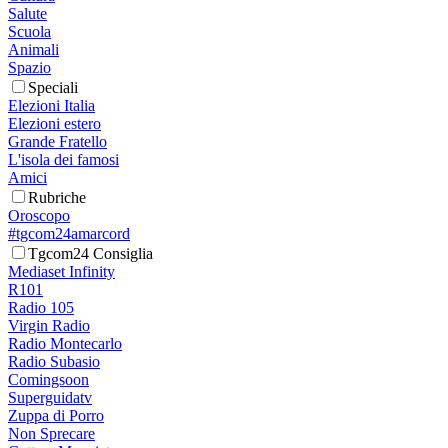
Salute
Scuola
Animali
Spazio
Speciali
Elezioni Italia
Elezioni estero
Grande Fratello
L'isola dei famosi
Amici
Rubriche
Oroscopo
#tgcom24amarcord
Tgcom24 Consiglia
Mediaset Infinity
R101
Radio 105
Virgin Radio
Radio Montecarlo
Radio Subasio
Comingsoon
Superguidatv
Zuppa di Porro
Non Sprecare