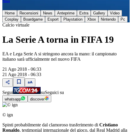
News
Home
Recensioni
News
Anteprime
Extra
Gallery
Video
Cosplay
Boardgame
Esport
Playstation
Xbox
Nintendo
Pc
Calcio virtuale
La Serie A torna in FIFA 19
EA e Lega Serie A si stringono ancora la mano: il campionato
italiano sarà ufficialmente nel nuovo FIFA
21 Ago 2018 - 06:33
21 Ago 2018 - 06:33
Segui
su
Seguici su
whatsapp
discover
© ign
Spinti probabilmente dal clamoroso trasferimento di
Cristiano
Ronaldo
, testimonial internazionale del gioco, dal Real Madrid alla