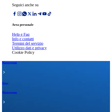
Seguici anche su
Area personale
Help e Faq
Info e contatti
Termini del servizio
Utilizzo dati e privacy
Cookie Policy
Mastergame
News
Mastergame