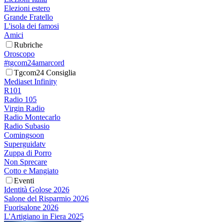
Elezioni estero
Grande Fratello
L'isola dei famosi
Amici
Rubriche
Oroscopo
#tgcom24amarcord
Tgcom24 Consiglia
Mediaset Infinity
R101
Radio 105
Virgin Radio
Radio Montecarlo
Radio Subasio
Comingsoon
Superguidatv
Zuppa di Porro
Non Sprecare
Cotto e Mangiato
Eventi
Identità Golose 2026
Salone del Risparmio 2026
Fuorisalone 2026
L'Artigiano in Fiera 2025