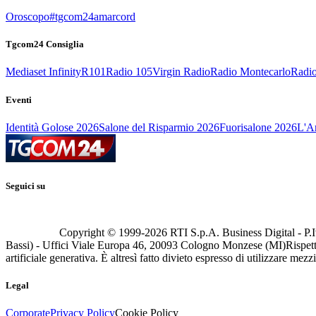
Oroscopo
#tgcom24amarcord
Tgcom24 Consiglia
Mediaset Infinity
R101
Radio 105
Virgin Radio
Radio Montecarlo
Radio
Eventi
Identità Golose 2026
Salone del Risparmio 2026
Fuorisalone 2026
L'Ar
Seguici su
Copyright © 1999-
2026
RTI S.p.A. Business Digital - P.I
Bassi) - Uffici Viale Europa 46, 20093 Cologno Monzese (MI)
Rispett
artificiale generativa. È altresì fatto divieto espresso di utilizzare mez
Legal
Corporate
Privacy Policy
Cookie Policy