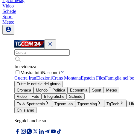
TgcomMag
Video
Schede
Sport
Meteo
In evidenza
Mostra tutti
Nascondi
Guerra Iran
Elezioni
Crans Montana
Epstein Files
Famiglia nel b
Tutte le notizie del giorno
Cronaca
Mondo
Politica
Economia
Sport
Meteo
Video
Foto
Infografiche
Schede
Tv & Spettacolo
TgcomLab
TgcomMag
TgTech
Lif
Chi siamo
Seguici anche su