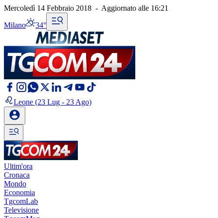
Mercoledì 14 Febbraio 2018
-
Aggiornato alle
16:21
Milano
34°
Leone
(23 Lug - 23 Ago)
Ultim'ora
Cronaca
Mondo
Economia
TgcomLab
Televisione