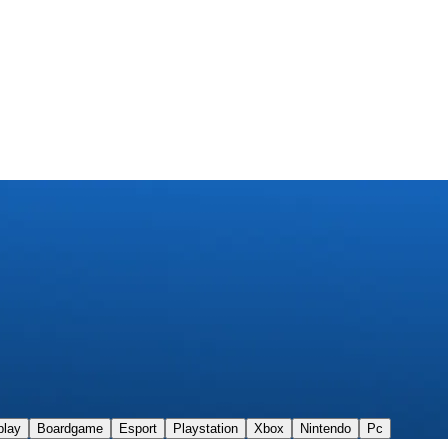
play
Boardgame
Esport
Playstation
Xbox
Nintendo
Pc