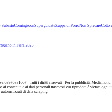
 Subasio
Comingsoon
Superguidatv
Zuppa di Porro
Non Sprecare
Cotto 
tigiano in Fiera 2025
va 03976881007 - Tutti i diritti riservati - Per la pubblicità Mediamon
o ai contenuti e ai dati personali trasmessi e/o riprodotti è vietata ogni 
zi automatizzati di data scraping.