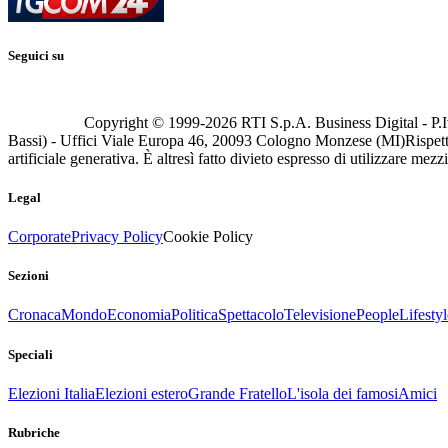
Seguici su
Copyright © 1999-
2026
RTI S.p.A. Business Digital - P.I
Bassi) - Uffici Viale Europa 46, 20093 Cologno Monzese (MI)
Rispett
artificiale generativa. È altresì fatto divieto espresso di utilizzare mez
Legal
Corporate
Privacy Policy
Cookie Policy
Sezioni
Cronaca
Mondo
Economia
Politica
Spettacolo
Televisione
People
Lifestyl
Speciali
Elezioni Italia
Elezioni estero
Grande Fratello
L'isola dei famosi
Amici
Rubriche