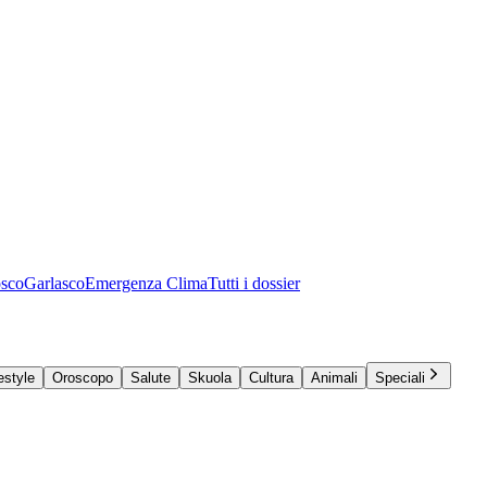
osco
Garlasco
Emergenza Clima
Tutti i dossier
estyle
Oroscopo
Salute
Skuola
Cultura
Animali
Speciali