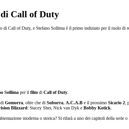
 di Call of Duty
di Call of Duty, e Stefano Sollima è il primo indiziato per il ruolo di r
no
Sollima
per il
film
di
Call of Duty
.
 di
Gomorra
, oltre che di
Suburra
,
A.C.A.B
e il prossimo
Sicario 2
, 
vision
Blizzard
: Stacey Sher, Nick van Dyk e
Bobby
Kotick
.
bientazione moderna o storica? Si rifarà a uno dei capitoli della serie o