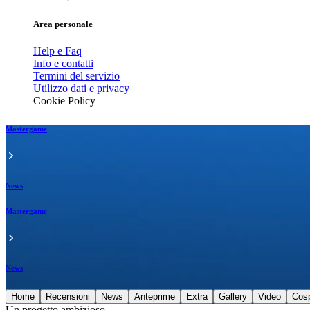
Area personale
Help e Faq
Info e contatti
Termini del servizio
Utilizzo dati e privacy
Cookie Policy
Mastergame
News
Mastergame
News
Home
Recensioni
News
Anteprime
Extra
Gallery
Video
Cos
Un progetto ambizioso