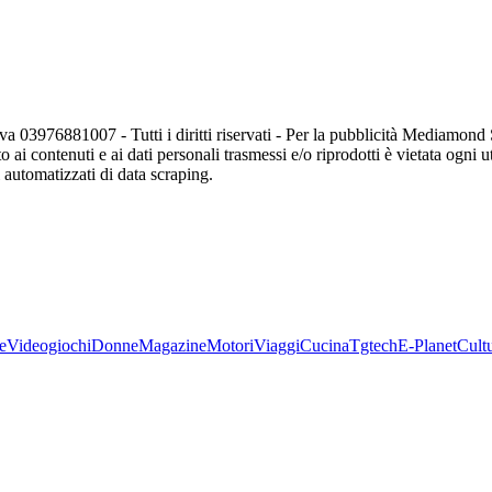
va 03976881007 - Tutti i diritti riservati - Per la pubblicità Mediamon
o ai contenuti e ai dati personali trasmessi e/o riprodotti è vietata ogni 
zi automatizzati di data scraping.
e
Videogiochi
Donne
Magazine
Motori
Viaggi
Cucina
Tgtech
E-Planet
Cult