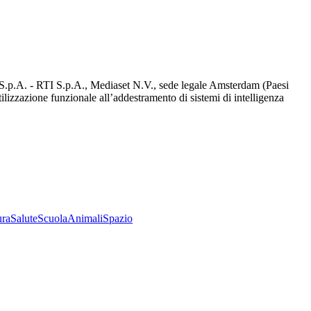
d S.p.A. - RTI S.p.A., Mediaset N.V., sede legale Amsterdam (Paesi
utilizzazione funzionale all’addestramento di sistemi di intelligenza
ura
Salute
Scuola
Animali
Spazio