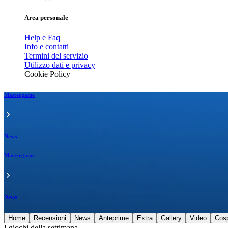
Area personale
Help e Faq
Info e contatti
Termini del servizio
Utilizzo dati e privacy
Cookie Policy
Mastergame
News
Mastergame
News
Home
Recensioni
News
Anteprime
Extra
Gallery
Video
Cos
I giochi della settimana