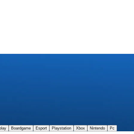
play
Boardgame
Esport
Playstation
Xbox
Nintendo
Pc