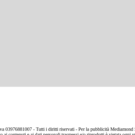
va 03976881007 - Tutti i diritti riservati - Per la pubblicità Mediamon
o ai contenuti e ai dati personali trasmessi e/o riprodotti è vietata ogni 