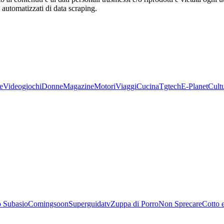
zi automatizzati di data scraping.
e
Videogiochi
Donne
Magazine
Motori
Viaggi
Cucina
Tgtech
E-Planet
Cult
 Subasio
Comingsoon
Superguidatv
Zuppa di Porro
Non Sprecare
Cotto 