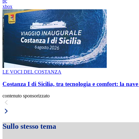
pc
xbox
LE VOCI DEL COSTANZA
Costanza I di Sicilia, tra tecnologia e comfort: la nav
contenuto sponsorizzato
Sullo stesso tema