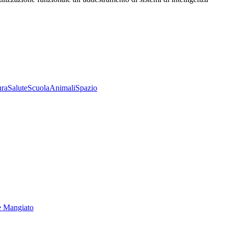
ura
Salute
Scuola
Animali
Spazio
e Mangiato