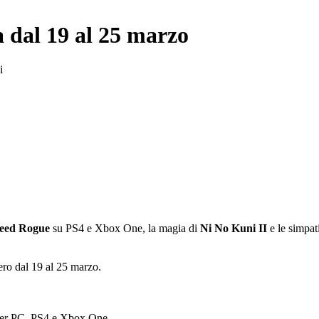
a dal 19 al 25 marzo
i
reed Rogue
su PS4 e Xbox One, la magia di
Ni No Kuni II
e le simpat
ero dal 19 al 25 marzo.
 per PC, PS4 e Xbox One