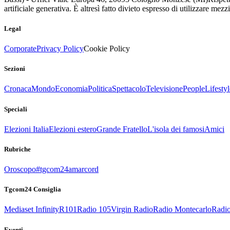
artificiale generativa. È altresì fatto divieto espresso di utilizzare mez
Legal
Corporate
Privacy Policy
Cookie Policy
Sezioni
Cronaca
Mondo
Economia
Politica
Spettacolo
Televisione
People
Lifestyl
Speciali
Elezioni Italia
Elezioni estero
Grande Fratello
L'isola dei famosi
Amici
Rubriche
Oroscopo
#tgcom24amarcord
Tgcom24 Consiglia
Mediaset Infinity
R101
Radio 105
Virgin Radio
Radio Montecarlo
Radio
Eventi