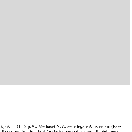
d S.p.A. - RTI S.p.A., Mediaset N.V., sede legale Amsterdam (Paesi
utilizzazione funzionale all’addestramento di sistemi di intelligenza