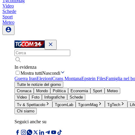
TgcomMag
Video
Schede
Sport
Meteo
In evidenza
Mostra tutti
Nascondi
Guerra Iran
Elezioni
Crans Montana
Epstein Files
Famiglia nel b
Tutte le notizie del giorno
Cronaca
Mondo
Politica
Economia
Sport
Meteo
Video
Foto
Infografiche
Schede
Tv & Spettacolo
TgcomLab
TgcomMag
TgTech
Lif
Chi siamo
Seguici anche su