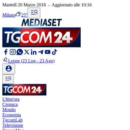
Martedì 20 Marzo 2018
-
Aggiornato alle
10:16
Milano
25°
Leone
(23 Lug - 23 Ago)
Ultim'ora
Cronaca
Mondo
Economia
TgcomLab
Televisione