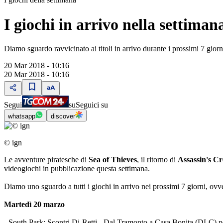
I giochi in arrivo nella settiman
Diamo sguardo ravvicinato ai titoli in arrivo durante i prossimi 7 giorn
20 Mar 2018 - 10:16
20 Mar 2018 - 10:16
Segui
su
Seguici su
whatsapp
discover
© ign
Le avventure piratesche di
Sea of Thieves
, il ritorno di
Assassin's C
videogiochi in pubblicazione questa settimana.
Diamo uno sguardo a tutti i giochi in arrivo nei prossimi 7 giorni, ovv
Martedì 20 marzo
- South Park: Scontri Di-Retti - Dal Tramonto a Casa Bonita (DLC)